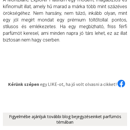
kifinomult illat, amely hű marad a márka több mint százéves
örökségéhez. Nem harsány, nem túlzó, inkább olyan, mint
egy jól megírt mondat egy prémium töltőtollal: pontos,
stílusos és emlékezetes. Ha egy megbízható, friss férfi
parfümöt keresel, ami minden napra jó társ lehet, ez az illat
biztosan nem hagy cserben.
Kérünk szépen
egy LIKE-ot, ha jó volt olvasni a cikket!
Figyelmébe ajánljuk további blog bejegyzéseinket parfümös
témában