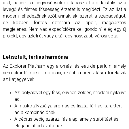
utal, hanem a hegycsúcsokon tapasztalható kristálytiszta
levegő és fémes frissesség érzetét is megidézi.
Ez az illat a
modern felfedezőnek szól: annak, aki szereti a szabadságot,
de közben fontos számára az ápolt, magabiztos
megjelenés. Nem vad expedíciókra kell gondolni, elég egy új
projekt, egy üzleti út vagy akár egy hosszabb városi séta.
Letisztult, férfias harmónia
Az Explorer Platinum egy aromás-fás eau de parfum, amely
nem akar túl sokat mondani, inkább a precizitásra törekszik
az illatjegyeivel:
Az ibolyalevél egy friss, enyhén zöldes, modern nyitányt
ad.
A muskotályzsálya aromás és tiszta, férfias karaktert
ad a kombinációnak.
A cédrus pedig száraz, fás alap, amely stabilitást és
eleganciát ad az illatnak.