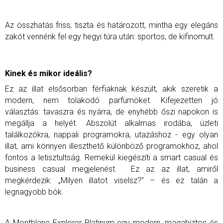
Az összhatás friss, tiszta és határozott, mintha egy elegáns
zakót vennénk fel egy hegyi túra után: sportos, de kifinomult.
Kinek és mikor ideális?
Ez az illat elsősorban férfiaknak készült, akik szeretik a
modern, nem tolakodó parfümöket. Kifejezetten jó
választás: tavaszra és nyárra, de enyhébb őszi napokon is
megállja a helyét. Abszolút alkalmas irodába, üzleti
találkozókra, nappali programokra, utazáshoz - egy olyan
illat, ami könnyen illeszthető különböző programokhoz, ahol
fontos a letisztultság. Remekül kiegészíti a smart casual és
business casual megjelenést.
Ez az az illat, amiről
megkérdezik: „Milyen illatot viselsz?” – és ez talán a
legnagyobb bók.
A Montblanc Explorer Platinum egy modern, magabiztos és