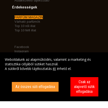
Adatkezelési tájékoztató
Érdekességek
PARFÜM MAGAZIN
Várható parfümök
Top 10 női illat
Top 10 férfi illat
Facebook
Instagram
Névnap ajánló
Weboldalunk az alapműködés, valamint a marketing és
Illatcsaládok
statisztika céljából sütiket használ.
A sütikről bővebb tájékoztatás
itt
érhető el.
Csak az
Az összes süti elfogadása
alapvető sütik
elfogadása
Árukereső.hu