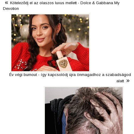
«
Köteleződj el az olaszos luxus mellett - Dolce & Gabbana My
Devotion
Év végi burnout - így kapcsolódj újra önmagadhoz a szabadságod
»
alatt