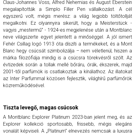
Claus-Johannes Voss, Alfred Nehemias és August Eberstein
megalapították a Simplo Filler Pen vállalkozást. A cél
egyszerű volt, mégis merész: a világ legjobb töltőtollját
megalkotni. Ez olyannyira sikerült, hogy a Meisterstück -
vagyis „mestermű” - 1924-es megjelenése után a Montblanc
neve világszerte egyet jelentett a minőséggel.
A jól ismert
Fehér Csillag logó 1913 óta díszíti a termékeket, és a Mont
Blanc hegy csúcsát szimbolizálja – nem véletlenül, hiszen a
márka filozófiája mindig is a csúcsra törekvésről szólt. Az
évtizedek során a tollak mellé bőráru, órák, ékszerek, majd
2001-től parfümök is csatlakoztak a kínálathoz. Az illatokat
az Inter Parfummal közösen fejlesztik, világhírű parfümőrök
közreműködésével.
Tiszta levegő, magas csúcsok
A Montblanc Explorer Platinum 2023-ban jelent meg, és az
Explorer kollekció sportosabb, frissebb, mégis elegáns
vonalát képviseli. A „Platinum” elnevezés nemcsak a luxusra