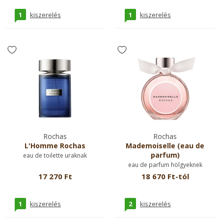
1
1
kiszerelés
kiszerelés
Rochas
Rochas
L'Homme Rochas
Mademoiselle (eau de
parfum)
eau de toilette uraknak
eau de parfum hölgyeknek
17 270 Ft
18 670 Ft-tól
1
2
kiszerelés
kiszerelés