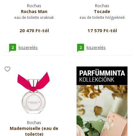
Rochas
Rochas
Rochas Man
Tocade
eau de toilette uraknak
eau de toilette hölgyeknek
20 470 Ft-tól
17 570 Ft-tól
2
2
kiszerelés
kiszerelés
Rochas
Mademoiselle (eau de
toilette)