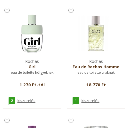
Rochas
Rochas
Girl
Eau de Rochas Homme
eau de toilette hölgyeknek
eau de toilette uraknak
1 270 Ft-tól
18 770 Ft
2
1
kiszerelés
kiszerelés