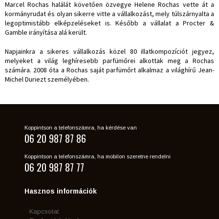
Marcel Rochas halálát követően özvegye Helene Rochas vette át a
kormányrudat és olyan sikerre vitte a vállalkozást, mely túlszárnyalta a
legoptimistább elképzeléseket is. Később a vállalat a Procter &
Gamble irányítása alá került.
Napjainkra a sikeres vállalkozás közel 80 illatkompozíciót jegyez,
melyeket a világ leghíresebb parfümőrei alkottak meg a Rochas
számára. 2008 óta a Rochas saját parfümőrt alkalmaz a világhírű Jean-
Michel Duriezt személyében.
Koppintson a telefonszámra, ha kérdése van
06 20 987 87 86
Koppintson a telefonszámra, ha mobilon szeretne rendelni
06 20 987 87 77
Hasznos információk
Kapcsolat