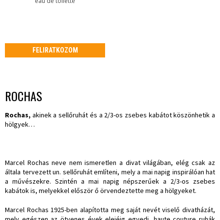
eau de toilette
FELIRATKOZOM
ROCHAS
Rochas,
akinek a sellőruhát és a 2/3-os zsebes kabátot köszönhetik a
hölgyek…
Marcel Rochas neve nem ismeretlen a divat világában, elég csak az
általa tervezett un. sellőruhát említeni, mely a mai napig inspirálóan hat
a művészekre. Szintén a mai napig népszerűek a 2/3-os zsebes
kabátok is, melyekkel először ő örvendeztette meg a hölgyeket.
Marcel Rochas 1925-ben alapította meg saját nevét viselő divatházát,
mely egészen az ötvenes évek elejéig egyedi, haute couture ruhák