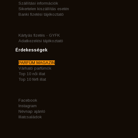
Szállítási információk
Sikertelen kiszállítás esetén
Banki fizetési tájékoztató
Kártyás fizetés - GYFK
Adatkezelési tájékoztató
Érdekességek
PARFÜM MAGAZIN
Várható parfümök
Top 10 női illat
Top 10 férfi illat
Facebook
Instagram
Névnap ajánló
Illatcsaládok