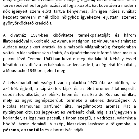
tervezésével és forgalmazásával foglalkozott. Ezt követően a modern
nők igényeit szem elött tartva kényelmes, ám igen nőies ruhákat
kezdett tervezni minél több hölgyhöz igyekezve eljuttatni szemet
gyönyörködtető kreációit.
A divatház 1934-ben kibővítette termékpalettáját és három
illatkreációval rukkolt elő. Az Avenue Matignon, az Air Jeune valamint az
Audace nagy sikert arattak és a második világháborúig forgalomban
voltak. A klasszikusnak számító, és újraértelmezett formájában ma is a
piacon lévő Femme 1943-ban kezdte meg diadalútját. Néhány évvel
később a divatház a férfiaknak is kedveskedett, a cég első férfi illata,
a Moustache 1949-ben jelent meg.
A felszabadult nőiességet zárja palackba 1970 óta az időtlen, az
azúrkék égbolt, a káprázatos tájak és az élet örömei által inspirált
csodálatos alkotás, az élénk, finom és friss Eau de Rochas női illat,
mely az egyik legnépszerűbb terméke a sikeres divatcégnek. A
Nicolas Mamounas parfümőr által megálmodott aromás illat a
nyitányban citrusos jegyeket és verbénát kínál, míg a szívjegyben a
koriander, az izgalmas pacsuli, a finom szegfű, a vadrózsa, valamint a
bódító jázmin dominál. A szép, klasszikus lezárást a tölgymoha, a
pézsma
, a
szantálfa
és a borostyán adják.