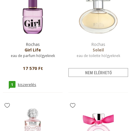
Rochas
Rochas
Girl Life
Soleil
eau de parfum hölgyeknek
eau de toilette hölgyeknek
17 570 Ft
NEM ELÉRHETŐ
1
kiszerelés