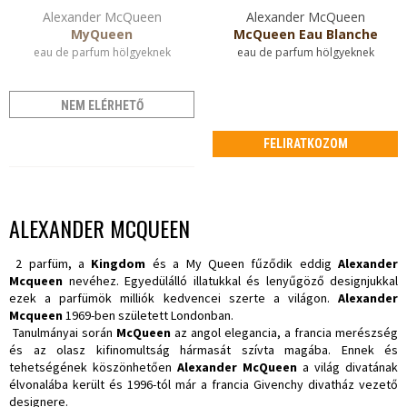
Alexander McQueen
Alexander McQueen
MyQueen
McQueen Eau Blanche
eau de parfum hölgyeknek
eau de parfum hölgyeknek
NEM ELÉRHETŐ
FELIRATKOZOM
ALEXANDER MCQUEEN
2 parfüm, a
Kingdom
és a My Queen fűződik eddig
Alexander
Mcqueen
nevéhez. Egyedülálló illatukkal és lenyűgöző designjukkal
ezek a parfümök milliók kedvencei szerte a világon.
Alexander
Mcqueen
1969-ben született Londonban.
Tanulmányai során
McQueen
az angol elegancia, a francia merészség
és az olasz kifinomultság hármasát szívta magába. Ennek és
tehetségének köszönhetően
Alexander McQueen
a világ divatának
élvonalába került és 1996-tól már a francia Givenchy divatház vezető
designere.