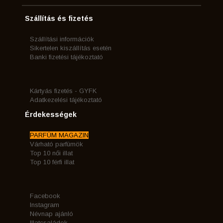
Szállítás és fizetés
Szállítási információk
Sikertelen kiszállítás esetén
Banki fizetési tájékoztató
Kártyás fizetés - GYFK
Adatkezelési tájékoztató
Érdekességek
PARFÜM MAGAZIN
Várható parfümök
Top 10 női illat
Top 10 férfi illat
Facebook
Instagram
Névnap ajánló
Illatcsaládok