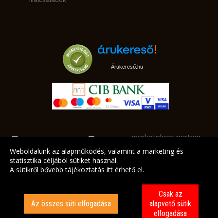
Árukereső.hu
marketplace partner
Weboldalunk az alapműködés, valamint a marketing és
statisztika céljából sütiket használ.
A sütikről bővebb tájékoztatás
itt
érhető el.
A LEGJOBB AJÁNLATAINK AZ ÖN CÍMÉRE!
Csak az
Az összes süti elfogadása
alapvető sütik
elfogadása