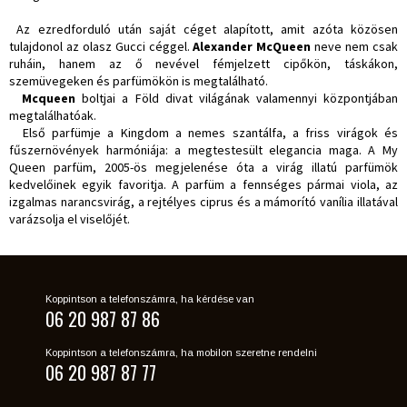
Az ezredforduló után saját céget alapított, amit azóta közösen
tulajdonol az olasz Gucci céggel.
Alexander McQueen
neve nem csak
ruháin, hanem az ő nevével fémjelzett cipőkön, táskákon,
szemüvegeken és parfümökön is megtalálható.
Mcqueen
boltjai a Föld divat világának valamennyi központjában
megtalálhatóak.
Első parfümje a Kingdom a nemes szantálfa, a friss virágok és
fűszernövények harmóniája: a megtestesült elegancia maga. A My
Queen parfüm, 2005-ös megjelenése óta a virág illatú parfümök
kedvelőinek egyik favoritja. A parfüm a fennséges pármai viola, az
izgalmas narancsvirág, a rejtélyes ciprus és a mámorító vanília illatával
varázsolja el viselőjét.
Koppintson a telefonszámra, ha kérdése van
06 20 987 87 86
Koppintson a telefonszámra, ha mobilon szeretne rendelni
06 20 987 87 77