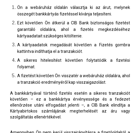
Ön a webáruház oldalán választja ki az árut, melynek
összegét bankkártyás fizetéssel kívánja teljesíteni.
Ezt követően Ön átkerül a CIB Bank biztonságos fizetést
garantáló oldalára, ahol a fizetés megkezdéséhez
kártyaadatait szükséges kitöltenie.
A kártyaadatok megadását követően a Fizetés gombra
kattintva indíthatja el a tranzakciót.
A sikeres hitelesítést követően folytatódik a fizetési
folyamat.
A fizetést követően Ön visszatér a webáruház oldalára, ahol
a tranzakció eredményéről kap visszaigazolást.
A bankkártyával történő fizetés esetén a sikeres tranzakciót
követően – ez a bankkártya érvényessége és a fedezet
ellenőrzése utáni elfogadást jelenti –, a CIB Bank elindítja a
Kártyabirtokos számlájának megterhelését az áru vagy
szolgáltatás ellenértékével.
Amennyiben Ön nem kerül visszairányításra a fizetőoldalról a