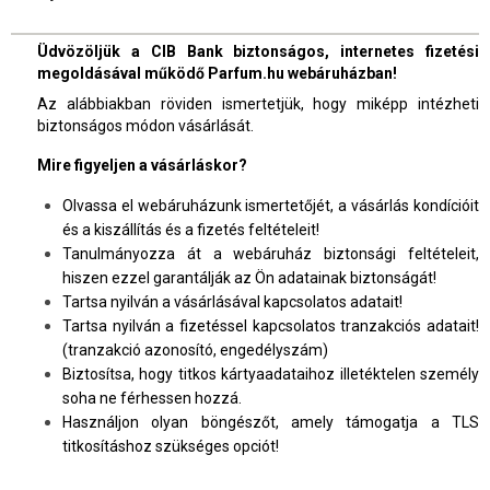
Üdvözöljük a CIB Bank biztonságos, internetes fizetési
megoldásával működő Parfum.hu webáruházban!
Az alábbiakban röviden ismertetjük, hogy miképp intézheti
biztonságos módon vásárlását.
Mire figyeljen a vásárláskor?
Olvassa el webáruházunk ismertetőjét, a vásárlás kondícióit
és a kiszállítás és a fizetés feltételeit!
Tanulmányozza át a webáruház biztonsági feltételeit,
hiszen ezzel garantálják az Ön adatainak biztonságát!
Tartsa nyilván a vásárlásával kapcsolatos adatait!
Tartsa nyilván a fizetéssel kapcsolatos tranzakciós adatait!
(tranzakció azonosító, engedélyszám)
Biztosítsa, hogy titkos kártyaadataihoz illetéktelen személy
soha ne férhessen hozzá.
Használjon olyan böngészőt, amely támogatja a TLS
titkosításhoz szükséges opciót!