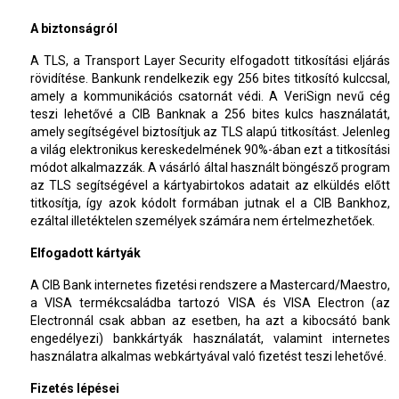
A biztonságról
A TLS, a Transport Layer Security elfogadott titkosítási eljárás
rövidítése. Bankunk rendelkezik egy 256 bites titkosító kulccsal,
amely a kommunikációs csatornát védi. A VeriSign nevű cég
teszi lehetővé a CIB Banknak a 256 bites kulcs használatát,
amely segítségével biztosítjuk az TLS alapú titkosítást. Jelenleg
a világ elektronikus kereskedelmének 90%-ában ezt a titkosítási
módot alkalmazzák. A vásárló által használt böngésző program
az TLS segítségével a kártyabirtokos adatait az elküldés előtt
titkosítja, így azok kódolt formában jutnak el a CIB Bankhoz,
ezáltal illetéktelen személyek számára nem értelmezhetőek.
Elfogadott kártyák
A CIB Bank internetes fizetési rendszere a Mastercard/Maestro,
a VISA termékcsaládba tartozó VISA és VISA Electron (az
Electronnál csak abban az esetben, ha azt a kibocsátó bank
engedélyezi) bankkártyák használatát, valamint internetes
használatra alkalmas webkártyával való fizetést teszi lehetővé.
Fizetés lépései