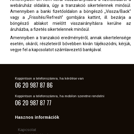
webáruház oldalára, úgy a tranzakció sikertelennek minősül.
Amennyiben a banki fizetőoldalon a böngésző „Vissza/Back”
vagy a „Frissítés/Refresh” gombjára kattint, ill. bezárja a
böngésző ablakot mielőtt visszairányításra kerülne az
áruházba, a fizetés sikertelennek minősül.
Amennyiben a tranzakció eredményéről, annak sikertelensége
esetén, okáról, részleteiről bővebben kíván tájékozódni, kérjük,
vegye fel a kapcsolatot számlavezető bankjával.
Koppintson a telefonszámra, ha kérdése van
06 20 987 87 86
Koppintson a telefonszámra, ha mobilon szeretne rendelni
06 20 987 87 77
Hasznos információk
Kapcsolat