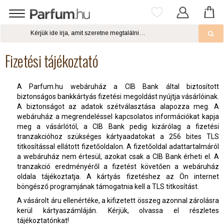
Fizetési tájékoztató
A Parfum.hu webáruház a CIB Bank által biztosított
biztonságos bankkártyás fizetési megoldást nyújtja vásárlóinak.
A biztonságot az adatok szétválasztása alapozza meg. A
webáruház a megrendeléssel kapcsolatos információkat kapja
meg a vásárlótól, a CIB Bank pedig kizárólag a fizetési
tranzakcióhoz szükséges kártyaadatokat a 256 bites TLS
titkosítással ellátott fizetőoldalon. A fizetőoldal adattartalmáról
a webáruház nem értesül, azokat csak a CIB Bank érheti el. A
tranzakció eredményéről a fizetést követően a webáruház
oldala tájékoztatja. A kártyás fizetéshez az Ön internet
böngésző programjának támogatnia kell a TLS titkosítást.
A vásárolt áru ellenértéke, a kifizetett összeg azonnal zárolásra
kerül kártyaszámláján. Kérjük, olvassa el részletes
tájékoztatónkat!