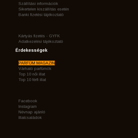
Szállítási információk
Sikertelen kiszállítás esetén
Banki fizetési tájékoztató
Kártyás fizetés - GYFK
Adatkezelési tájékoztató
Érdekességek
PARFÜM MAGAZIN
Várható parfümök
Top 10 női illat
Top 10 férfi illat
Facebook
Instagram
Névnap ajánló
Illatcsaládok