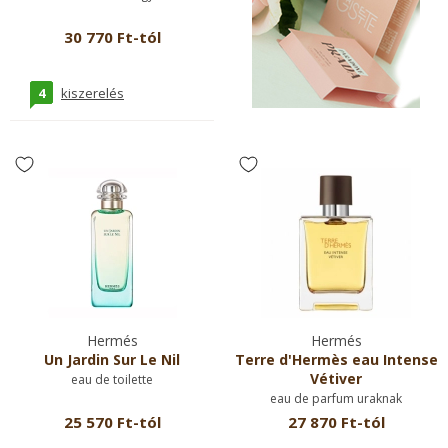
30 770 Ft-tól
4
kiszerelés
Hermés
Hermés
Un Jardin Sur Le Nil
Terre d'Hermès eau Intense
Vétiver
eau de toilette
eau de parfum uraknak
25 570 Ft-tól
27 870 Ft-tól