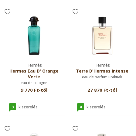
Hermés
Hermés
Hermes Eau D' Orange
Terre D'Hermes Intense
Verte
eau de parfum uraknak
eau de cologne
9 770 Ft-tól
27 870 Ft-tól
3
4
kiszerelés
kiszerelés