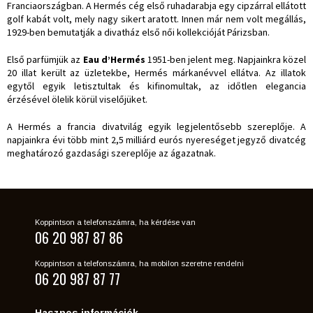
Franciaországban. A Hermés cég első ruhadarabja egy cipzárral ellátott
golf kabát volt, mely nagy sikert aratott. Innen már nem volt megállás,
1929-ben bemutatják a divatház első női kollekcióját Párizsban.
Első parfümjük az
Eau d’Hermés
1951-ben jelent meg. Napjainkra közel
20 illat került az üzletekbe, Hermés márkanévvel ellátva. Az illatok
egytől egyik letisztultak és kifinomultak, az időtlen elegancia
érzésével ölelik körül viselőjüket.
A Hermés a francia divatvilág egyik legjelentősebb szereplője. A
napjainkra évi több mint 2,5 milliárd eurós nyereséget jegyző divatcég
meghatározó gazdasági szereplője az ágazatnak.
Koppintson a telefonszámra, ha kérdése van
06 20 987 87 86
Koppintson a telefonszámra, ha mobilon szeretne rendelni
06 20 987 87 77
Hasznos információk