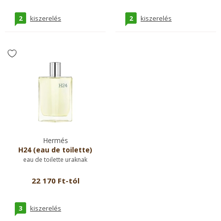
2
2
kiszerelés
kiszerelés
Hermés
H24 (eau de toilette)
eau de toilette uraknak
22 170 Ft-tól
3
kiszerelés