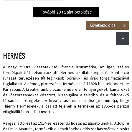
További
20
találat betöltése
Következő oldal
HERMÉS
A nagy múltra visszatekintő, francia luxusmárka, az igen széles
termékpalettát felsorakoztató Hermés az illatszeripar és konfekció
ruházat tervezésén túl leginkább bőráruk, és órák forgalmazásával
foglalkozik. A német, protestáns Hermés család 1828-ban telepedett le
Párizsban. A kreatív, ambiciózus família eleinte nyergeket, kantárokat
és lószerszámokat késztett, kiszolgálva a felsőbb és a feltörekvő
társadalmi rétegeket. A kreativitást és a minőséget mutatja, hogy
Thierry Hermés-nek, a család fejének a termékei az 1855-ös párizsi
világkiállításon I. díjat nyertek.
Az igazi áttörést az 1914-es esztendő hozta: az alapító unokái, Adolphe
és Émile-Maurice, termékeik elkészítéséhez előszőr használtak cipzárt