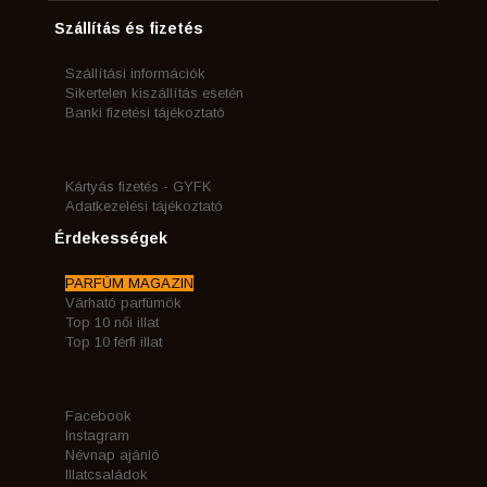
Szállítás és fizetés
Szállítási információk
Sikertelen kiszállítás esetén
Banki fizetési tájékoztató
Kártyás fizetés - GYFK
Adatkezelési tájékoztató
Érdekességek
PARFÜM MAGAZIN
Várható parfümök
Top 10 női illat
Top 10 férfi illat
Facebook
Instagram
Névnap ajánló
Illatcsaládok