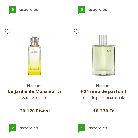
5
5
kiszerelés
kiszerelés
Hermés
Hermés
Le Jardin de Monsieur Li
H24 (eau de parfum)
eau de toilette
eau de parfum uraknak
30 170 Ft-tól
18 370 Ft
2
1
kiszerelés
kiszerelés