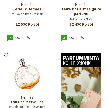
Hermés
Hermés
Terre D' Hermes
Terre D ' Hermes (pure
parfum)
eau de toilette uraknak
parfum uraknak
22 070 Ft-tól
32 470 Ft-tól
7
3
kiszerelés
kiszerelés
Hermés
Eau Des Merveilles
eau de toilette hölgyeknek