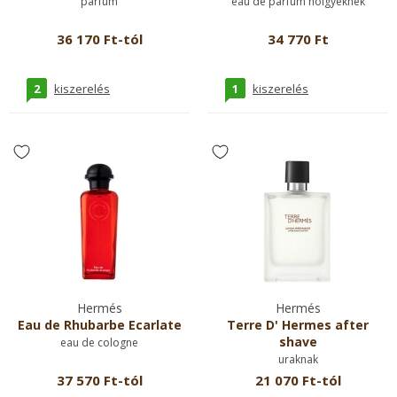
parfum
eau de parfum hölgyeknek
36 170 Ft-tól
34 770 Ft
2
1
kiszerelés
kiszerelés
Hermés
Hermés
Eau de Rhubarbe Ecarlate
Terre D' Hermes after
shave
eau de cologne
uraknak
37 570 Ft-tól
21 070 Ft-tól