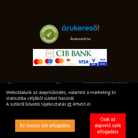
Árukereső.hu
marketplace partner
Weboldalunk az alapműködés, valamint a marketing és
statisztika céljából sütiket használ.
A sütikről bővebb tájékoztatás
itt
érhető el.
A LEGJOBB AJÁNLATAINK AZ ÖN CÍMÉRE!
Csak az
Az összes süti elfogadása
alapvető sütik
elfogadása