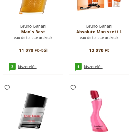
Bruno Banani
Bruno Banani
Man´s Best
Absolute Man szett I.
eau de toilette uraknak
eau de toilette uraknak
11 070 Ft-tól
12 070 Ft
3
1
kiszerelés
kiszerelés