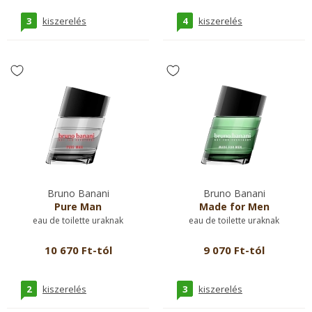
3
4
kiszerelés
kiszerelés
Bruno Banani
Bruno Banani
Pure Man
Made for Men
eau de toilette uraknak
eau de toilette uraknak
10 670 Ft-tól
9 070 Ft-tól
2
3
kiszerelés
kiszerelés