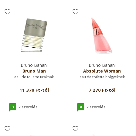
Bruno Banani
Bruno Banani
Bruno Man
Absolute Woman
eau de toilette uraknak
eau de toilette hölgyeknek
11 370 Ft-tól
7 270 Ft-tól
3
4
kiszerelés
kiszerelés