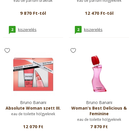
eau de parfum uraknak
eau de parfum hölgyeknek
9 870 Ft-tól
12 470 Ft-tól
2
2
kiszerelés
kiszerelés
Bruno Banani
Bruno Banani
Absolute Woman szett III.
Woman's Best Delicious &
Feminine
eau de toilette hölgyeknek
eau de toilette hölgyeknek
12 070 Ft
7 870 Ft