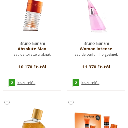
Bruno Banani
Bruno Banani
Absolute Man
Woman Intense
eau de toilette uraknak
eau de parfum hölgyeknek
10 170 Ft-tól
11 370 Ft-tól
2
2
kiszerelés
kiszerelés