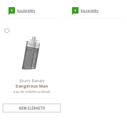
1
1
kiszerelés
kiszerelés
Bruno Banani
Dangerous Man
eau de toilette uraknak
NEM ELÉRHETŐ