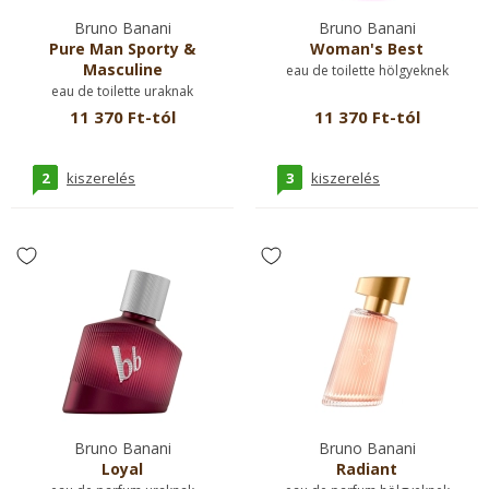
Bruno Banani
Bruno Banani
Pure Man Sporty &
Woman's Best
Masculine
eau de toilette hölgyeknek
eau de toilette uraknak
11 370 Ft-tól
11 370 Ft-tól
2
3
kiszerelés
kiszerelés
Bruno Banani
Bruno Banani
Loyal
Radiant