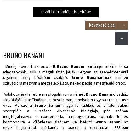
További
10
találat betöltése
Következő oldal
BRUNO BANANI
Mindig kövesd az orrodat!
Bruno Banani
parfümjei ideális társa
mindazoknak, akik a maguk útját járják. Legyen az szemérmetlenül
izgalmas vagy bódítóan csábító:
Bruno Banananinak
minden
szituációra megvan a megfelelő illata, neked pedig a megfelelő orrod.
Valahogy így lehetne megfogalmazni a német
Bruno Banani
divatház
filozófiáját a parfümökkel kapcsolatban, amelyeket egy sajátos kultusz
övez. Persze a
Bruno Banani
maga is kultikus és emblematikus
szereplője a 21.század divatjának. Idológiája, pár szóban
megfogalmazva: nonkonformista, antidogmatikus, formabontó és
kozmopolita. A különleges alsóneműivel befutó
Bruno Banani
az
egyik legfiatalabb márkanév a piacon: a divatházat 1993-ban