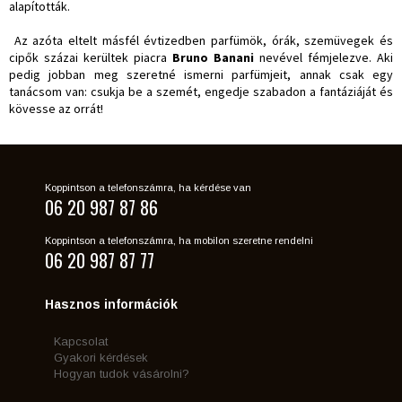
alapították.
Az azóta eltelt másfél évtizedben parfümök, órák, szemüvegek és
cipők százai kerültek piacra
Bruno Banani
nevével fémjelezve. Aki
pedig jobban meg szeretné ismerni parfümjeit, annak csak egy
tanácsom van: csukja be a szemét, engedje szabadon a fantáziáját és
kövesse az orrát!
Koppintson a telefonszámra, ha kérdése van
06 20 987 87 86
Koppintson a telefonszámra, ha mobilon szeretne rendelni
06 20 987 87 77
Hasznos információk
Kapcsolat
Gyakori kérdések
Hogyan tudok vásárolni?