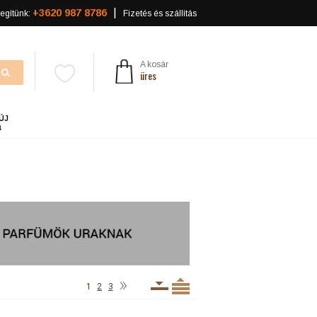
+3620 987 8786
egítünk:
Fizetés és szállítás
A kosár
üres
ÚJ
a
»
1
2
3