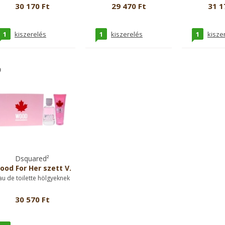
30 170 Ft
29 470 Ft
31 1
1
1
1
kiszerelés
kiszerelés
kisze
Dsquared²
ood For Her szett V.
au de toilette hölgyeknek
30 570 Ft