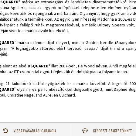
DSQUARED
² márka az extravagáns és lendületes divatbemutatóikról híre
istina Aguilera, akik az egyedi belépőikkel felejthetetlen élményt nyújt
éges követőik és rajonganak a márka iránt. Olyannyira, hogy gyakran a vid
találkozhatunk a termékeikkel. Az egyik ilyen híresség Madonna a 2002-es 
tvérpárt a fellépő ruhák megtervezésével, a másik Britney Spears volt
néján viselte a márka kiváló kollekcióit.
QUARED
² márka számos díjat elnyert, mint a Golden Needle (Spanyolo
azin “A legnagyobb áttörést elért tervezői csapat” díját (mind a span
ján).
jelent az első
DSQUARED
² illat 2007-ben, He Wood néven. A női megfele
atokat az ITF csoporttal együtt fejlesztik és dobják piacra folyamatosan.
ig 21 különböző illattal nyőgözték le a márka követőit. A legelsőt 20
QUARED
² olyan hires parfümkészítőkkel dolgozik együtt, mint Daphne Bug
aoui, Christine Nagel and Aurelien Guichard.
VISSZAVÁSÁRLÁSI GARANCIA
KÉRDEZZE SZAKÉRTŐINKET