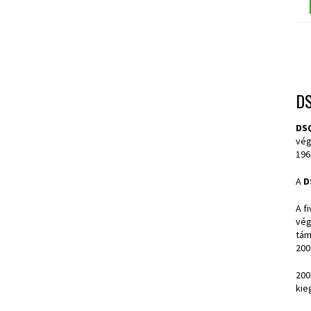
D
DS
vég
196
A
D
A f
vég
tám
200
200
kie