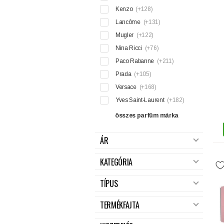
Kenzo
(+128)
Lancôme
(+131)
Mugler
(+122)
Nina Ricci
(+76)
Paco Rabanne
(+211)
Prada
(+105)
Versace
(+168)
Yves Saint-Laurent
(+182)
összes parfüm márka
ÁR
KATEGÓRIA
TÍPUS
TERMÉKFAJTA