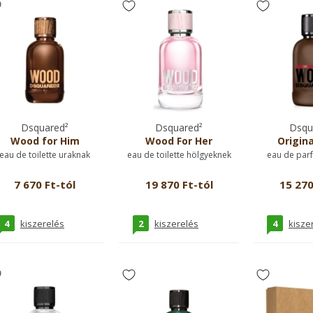
Dsquared²
Dsquared²
Dsqu
Wood for Him
Wood For Her
Origin
eau de toilette uraknak
eau de toilette hölgyeknek
eau de par
7 670 Ft-tól
19 870 Ft-tól
15 270
4
2
4
kiszerelés
kiszerelés
kisze