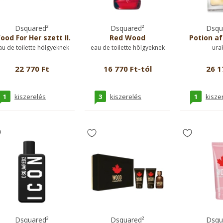
Dsquared²
Dsquared²
Dsqu
ood For Her szett II.
Red Wood
Potion af
au de toilette hölgyeknek
eau de toilette hölgyeknek
ura
22 770 Ft
16 770 Ft-tól
26 1
1
3
1
kiszerelés
kiszerelés
kisze
Dsquared²
Dsquared²
Dsqu