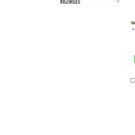
KISZERELÉS
W
e