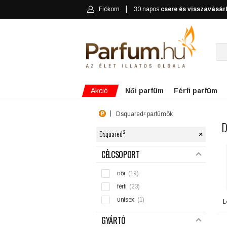
Fiókom
30 napos
csere és visszavásár
Akció
Női parfüm
Férfi parfüm
Dsquared² parfümök
D
×
Dsquared²
SZŰRÉS
CÉLCSOPORT
női
(19)
férfi
(23)
unisex
(1)
L
GYÁRTÓ