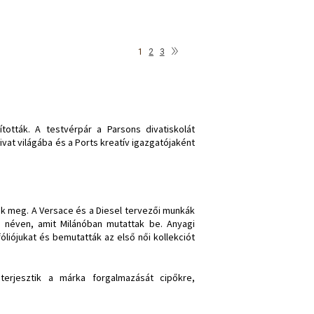
»
1
2
3
tották. A testvérpár a Parsons divatiskolát
vat világába és a Ports kreatív igazgatójaként
ák meg. A Versace és a Diesel tervezői munkák
² néven, amit Milánóban mutattak be. Anyagi
fóliójukat és bemutatták az első női kollekciót
terjesztik a márka forgalmazását cipőkre,