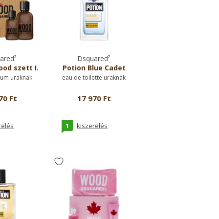
ared²
Dsquared²
od szett I.
Potion Blue Cadet
fum uraknak
eau de toilette uraknak
70 Ft
17 970 Ft
1
relés
kiszerelés