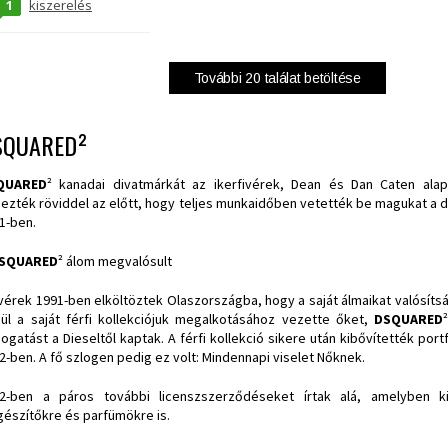
1
kiszerelés
További
20
találat betöltése
SQUARED²
QUARED
² kanadai divatmárkát az ikerfivérek, Dean és Dan Caten alapí
ezték röviddel az előtt, hogy teljes munkaidőben vetették be magukat a di
1-ben.
SQUARED
² álom megvalósult
ivérek 1991-ben elköltöztek Olaszországba, hogy a saját álmaikat valósíts
ül a saját férfi kollekciójuk megalkotásához vezette őket,
DSQUARED
ogatást a Dieseltől kaptak. A férfi kollekció sikere után kibővítették port
2-ben. A fő szlogen pedig ez volt: Mindennapi viselet Nőknek.
2-ben a páros további licenszszerződéseket írtak alá, amelyben ki
gészítőkre és parfümökre is.