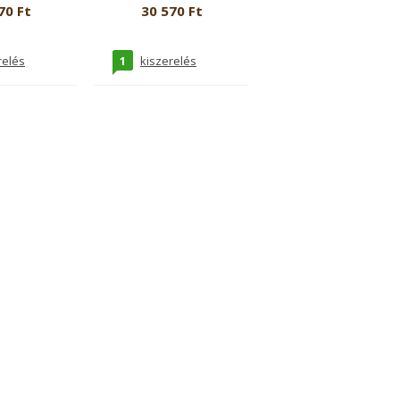
70 Ft
30 570 Ft
1
relés
kiszerelés