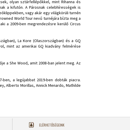
sek, olyan sztárfellépőkkel, mint Rihanna és
anak a kifutón. A Párosnak celebhírességek is
eóklippekben, vagy akár egy világkörüli turnén
Drowned World Tour nevű turnéjára bízta meg a
, aki a 2009-ben megrendezésre kerülő Circus
rszágban), La Kore (Olaszországban) és a GQ
yol, mint az amerikai GQ kiadvány felmérése
lője a She Wood, amit 2008-ban jelent meg. Az
07-ben, a legújabbat 2019-ben dobták piacra.
ey, Alberto Morillas, Annick Menardo, Mathilde
ELÉRHETŐSÉGEINK