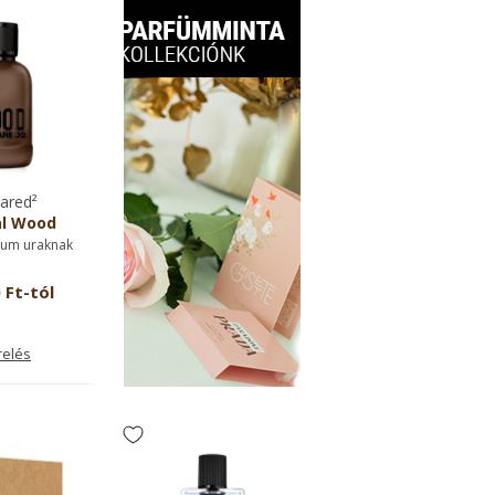
ared²
al Wood
fum uraknak
 Ft-tól
relés