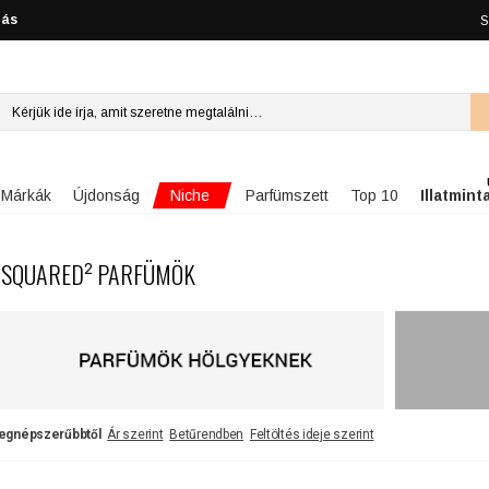
lás
S
Niche
Márkák
Újdonság
Parfümszett
Top 10
Illatmint
SQUARED² PARFÜMÖK
egnépszerűbbtől
Ár szerint
Betűrendben
Feltöltés ideje szerint