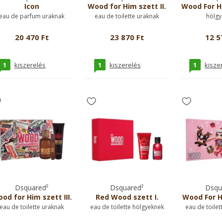
Icon
Wood for Him szett II.
Wood For H
eau de parfum uraknak
eau de toilette uraknak
hölgy
20 470 Ft
23 870 Ft
12 5
1
1
1
kiszerelés
kiszerelés
kisze
Dsquared²
Dsquared²
Dsqu
od for Him szett III.
Red Wood szett I.
Wood For He
eau de toilette uraknak
eau de toilette hölgyeknek
eau de toilet