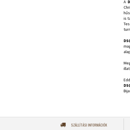
A
Chr
hűs
is 
Tes
tur
DS
mag
alap
Meg
ill
Edd
DS
Bij
SZÁLLÍTÁSI INFORMÁCIÓK