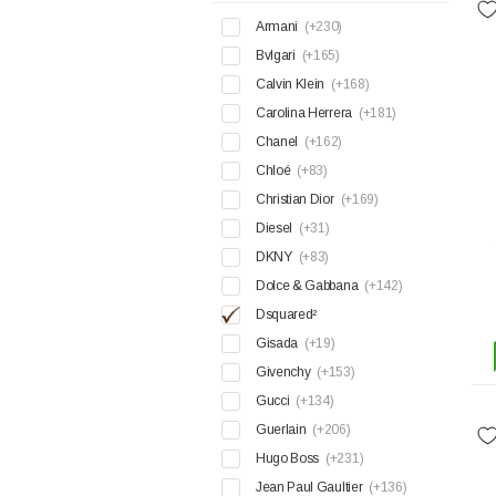
Armani
(+230)
Bvlgari
(+165)
Calvin Klein
(+168)
Carolina Herrera
(+181)
Chanel
(+162)
Chloé
(+83)
Christian Dior
(+169)
Diesel
(+31)
DKNY
(+83)
Dolce & Gabbana
(+142)
Dsquared²
Gisada
(+19)
Givenchy
(+153)
Gucci
(+134)
Guerlain
(+206)
Hugo Boss
(+231)
Jean Paul Gaultier
(+136)