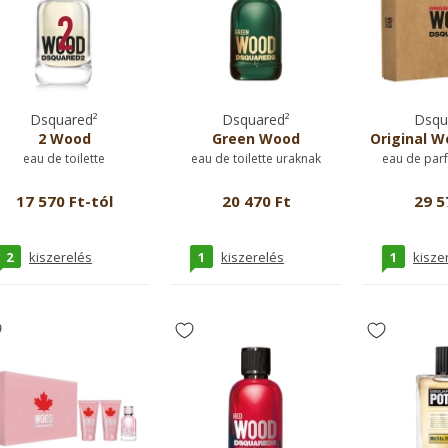
Dsquared²
Dsquared²
Dsqu
2 Wood
Green Wood
Original Wo
eau de toilette
eau de toilette uraknak
eau de par
17 570 Ft-tól
20 470 Ft
29 5
2
1
1
kiszerelés
kiszerelés
kisze