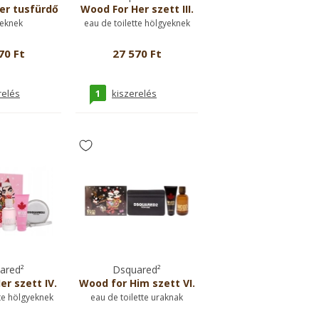
er tusfürdő
Wood For Her szett III.
eknek
eau de toilette hölgyeknek
70 Ft
27 570 Ft
1
relés
kiszerelés
ared²
Dsquared²
r szett IV.
Wood for Him szett VI.
te hölgyeknek
eau de toilette uraknak