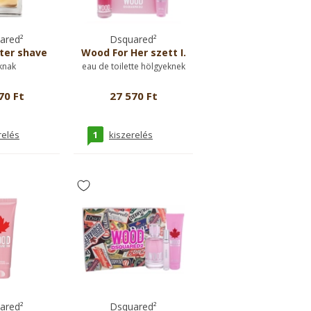
ared²
Dsquared²
ter shave
Wood For Her szett I.
knak
eau de toilette hölgyeknek
70 Ft
27 570 Ft
1
relés
kiszerelés
ared²
Dsquared²