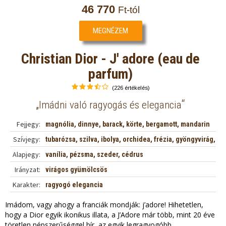
46 770
Ft-tól
MEGNÉZEM
Christian Dior - J' adore (eau de
parfum)
(226 értékelés)
„
“
Imádni való ragyogás és elegancia
Fejjegy:
magnólia, dinnye, barack, körte, bergamott, mandarin
Szívjegy:
tubarózsa, szilva, ibolya, orchidea, frézia, gyöngyvirág,
rózsa
Alapjegy:
vanília, pézsma, szeder, cédrus
Irányzat:
virágos gyümölcsös
Karakter:
ragyogó elegancia
Imádom, vagy ahogy a franciák mondják: j’adore! Hihetetlen,
hogy a Dior egyik ikonikus illata, a J’Adore már több, mint 20 éve
töretlen népszerűséggel bír, az egyik legragyogóbb,