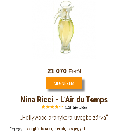
21 070
Ft-tól
MEGNÉZEM
Nina Ricci - L’Air du Temps
(128 értékelés)
„
“
Hollywood aranykora üvegbe zárva
Fejjegy:
szegfű, barack, neroli, fás jegyek