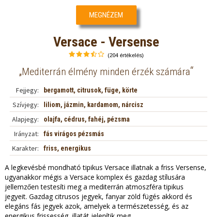
MEGNÉZEM
Versace - Versense
(204 értékelés)
„
“
Mediterrán élmény minden érzék számára
Fejjegy:
bergamott, citrusok, füge, körte
Szívjegy:
liliom, jázmin, kardamom, nárcisz
Alapjegy:
olajfa, cédrus, fahéj, pézsma
Irányzat:
fás virágos pézsmás
Karakter:
friss, energikus
A legkevésbé mondható tipikus Versace illatnak a friss Versense,
ugyanakkor mégis a Versace komplex és gazdag stílusára
jellemzően testesíti meg a mediterrán atmoszféra tipikus
jegyeit. Gazdag citrusos jegyek, fanyar zöld fügés akkord és
elegáns fás jegyek azok, amelyek a természetesség, és az
energikus frissesség illatát jelenítik meg.