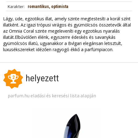
Karakter:
romantikus, optimista
Lágy, üde, egzotikus illat, amely szinte megtestesíti a korál színt
illatként. Az igazi trópusi virágos és gyümölcsös összetevők által
az Omnia Coral szinte megeleveníti egy egzotikus nyaralás
illatát.Elbűvölően élénk, egyszerre édeskés és savanykás
gyümölcsös illatú, ugyanakkor a Bvlgari elegánsan letisztult,
luxusékszereket idézően ragyogó ékkő a parfümpiacon.
helyezett
2
parfum.hu eladási és keresési lista alapján