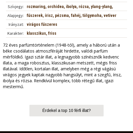
Szívjegy:
rozmaring, orchidea, ibolya, rózsa, ylang-ylang,
szegfűszeg, gardénia
Alapjegy:
fűszerek, írisz, pézsma, fahéj, tölgymoha, vetiver
Irányzat:
virágos fűszeres
Karakter:
klasszikus, friss
72 éves parfümtörténelem (1948-tól), amely a háború után a
béke csodálatos atmoszféráját hirdette, valódi parfüm
mérföldkő. Igazi sztár illat, a legnagyobb színésznők kedvenc
illata, a maga robosztus, klasszikusan metszett, mégis friss
illatával. Időtlen, kortalan illat, amelyben még a régi vágású
virágos jegyek kaptak nagyobb hangsúlyt, mint a szegfű, írisz,
ibolya és rózsa. Rendkívül komplex, több rétegű illat, igazi
mestermű.
Érdekel a top 10 férfi illat?