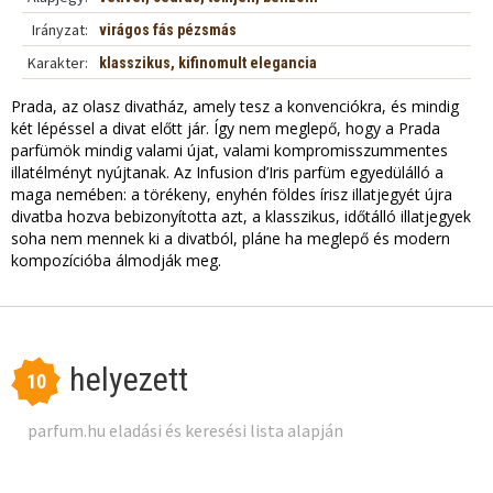
Irányzat:
virágos fás pézsmás
Karakter:
klasszikus, kifinomult elegancia
Prada, az olasz divatház, amely tesz a konvenciókra, és mindig
két lépéssel a divat előtt jár. Így nem meglepő, hogy a Prada
parfümök mindig valami újat, valami kompromisszummentes
illatélményt nyújtanak. Az Infusion d’Iris parfüm egyedülálló a
maga nemében: a törékeny, enyhén földes írisz illatjegyét újra
divatba hozva bebizonyította azt, a klasszikus, időtálló illatjegyek
soha nem mennek ki a divatból, pláne ha meglepő és modern
kompozícióba álmodják meg.
helyezett
10
parfum.hu eladási és keresési lista alapján