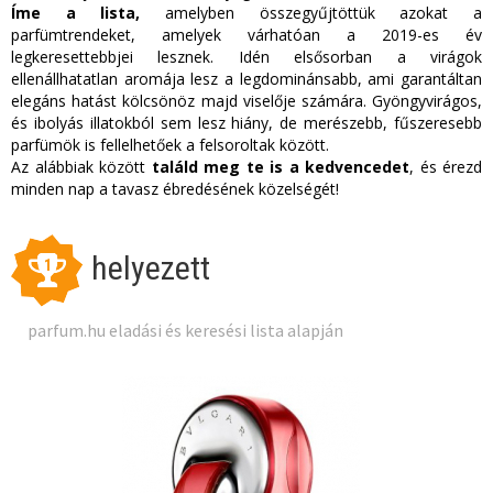
Íme a lista,
amelyben összegyűjtöttük azokat a
parfümtrendeket, amelyek várhatóan a 2019-es év
legkeresettebbjei lesznek. Idén elsősorban a virágok
ellenállhatatlan aromája lesz a legdominánsabb, ami garantáltan
elegáns hatást kölcsönöz majd viselője számára. Gyöngyvirágos,
és ibolyás illatokból sem lesz hiány, de merészebb, fűszeresebb
parfümök is fellelhetőek a felsoroltak között.
Az alábbiak között
találd meg te is a kedvencedet
, és érezd
minden nap a tavasz ébredésének közelségét!
helyezett
1
parfum.hu eladási és keresési lista alapján