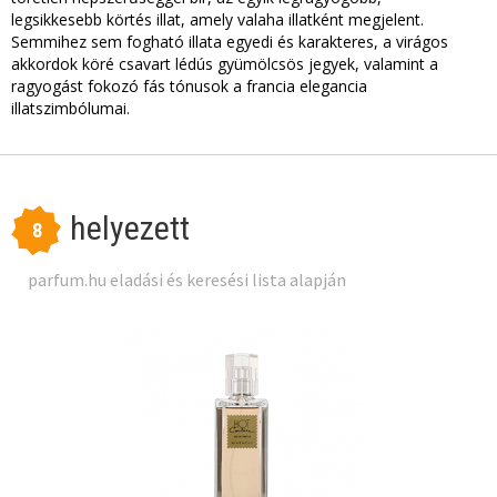
legsikkesebb körtés illat, amely valaha illatként megjelent.
Semmihez sem fogható illata egyedi és karakteres, a virágos
akkordok köré csavart lédús gyümölcsös jegyek, valamint a
ragyogást fokozó fás tónusok a francia elegancia
illatszimbólumai.
helyezett
8
parfum.hu eladási és keresési lista alapján