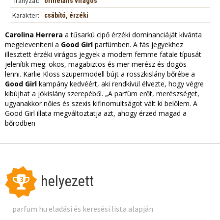
Irányzat:
orinetális virágos
Karakter:
csábító, érzéki
Carolina Herrera
a tűsarkú cipő érzéki dominanciáját kívánta
megeleveníteni a
Good Girl
parfümben. A fás jegyekhez
illesztett érzéki virágos jegyek a modern femme fatale típusát
jelenítik meg: okos, magabiztos és mer merész és dögös
lenni. Karlie Kloss szupermodell bújt a rosszkislány bőrébe a
Good Girl
kampány kedvéért, aki rendkívül élvezte, hogy végre
kibújhat a jókislány szerepéből. „A parfüm erőt, merészséget,
ugyanakkor nőies és szexis kifinomultságot vált ki belőlem. A
Good Girl illata megváltoztatja azt, ahogy érzed magad a
bőrödben
helyezett
3
parfum.hu eladási és keresési lista alapján