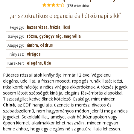
(178 értékelés)
„
“
arisztokratikus elegancia és hétköznapi sikk
Fejjegy:
bazsarózsa, frézia, licsi
Szívjegy:
rózsa, gyöngyvirág, magnólia
Alapjegy:
ámbra, cédrus
Irányzat:
virágos
Karakter:
elegáns, üde
Púderes rózsaillatok királynője immár 12 éve. Végtelenül
elegáns, üde illat, a frissen mosott, ropogós ruhák illatát idézi,
ritka kombinációja a nőies virágos akkordoknak. A rózsás jegyek
sosem látott szépségét kínálja, elegáns fás-ámbrás alapokkal.
Tisztaságillat kedvelőknek kötelező. Csakúgy, mint minden
Chloé
, az EDP hangulata, üzenete is merész, divatos és
szabadszellemű, nem hagyományos módon jeleníti meg a nőies
jegyeket. Sokoldalú illat, amelyet akár hétköznapokon vagy
éppen kiemelt alkalmakkor lehet használni, minden megvan
benne ahhoz, hogy egy elegáns nő szignatúra illata lehessen.