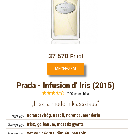
37 570
Ft-tól
MEGNÉZEM
Prada - Infusion d' Iris (2015)
(200 értékelés)
„
“
Írisz, a modern klasszikus
Fejjegy:
narancsvirág, neroli, narancs, mandarin
Szívjegy:
írisz, galbanum, masztix gyanta
Alapjegy:
vetiver, cédrus, tömjén, benzoin