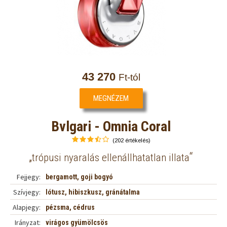
43 270
Ft-tól
MEGNÉZEM
Bvlgari - Omnia Coral
(202 értékelés)
„
“
trópusi nyaralás ellenállhatatlan illata
Fejjegy:
bergamott, goji bogyó
Szívjegy:
lótusz, hibiszkusz, gránátalma
Alapjegy:
pézsma, cédrus
Irányzat:
virágos gyümölcsös