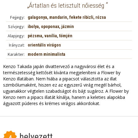
„
“
Ártatlan és letisztult nőiesség
Fejjegy:
galagonya, mandarin, fekete ribizli, rózsa
Szívjegy:
ibolya, opoponax, jázmin
Alapjegy:
pézsma, vanília, tömjén
Irányzat:
orientális virágos
Karakter:
modern minimalista
Kenzo Takada japán divattervező a nagyvárosi élet és a
természetesség kettősét kívánta megjeleníteni a Flower by
Kenzo illatában. Nem hiába a pipacsot választotta az illat
szimbólumaként, hiszen ez az egyszerű virág megél bárhol,
ugyanakkor végtelen szabadságot és bájt sugároz. A Flower by
Kenzo nem a pipacs illatát kínálja, hanem a keleties alapokba
ágyazott púderes és krémes virágos akkordokat.
helyezett
4