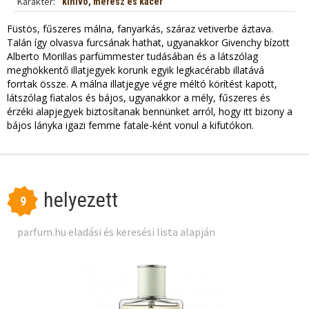
Karakter:
kihívó, merész és kacér
Füstös, fűszeres málna, fanyarkás, száraz vetiverbe áztava.
Talán így olvasva furcsának hathat, ugyanakkor Givenchy bízott
Alberto Morillas parfümmester tudásában és a látszólag
meghökkentő illatjegyek korunk egyik legkacérabb illatává
forrtak össze. A málna illatjegye végre méltó körítést kapott,
látszólag fiatalos és bájos, ugyanakkor a mély, fűszeres és
érzéki alapjegyek biztosítanak bennünket arról, hogy itt bizony a
bájos lányka igazi femme fatale-ként vonul a kifutókon.
helyezett
9
parfum.hu eladási és keresési lista alapján