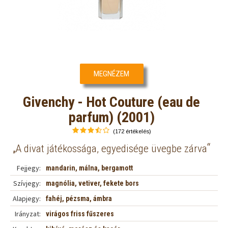
MEGNÉZEM
Givenchy - Hot Couture (eau de
parfum) (2001)
(172 értékelés)
„
“
A divat játékossága, egyedisége üvegbe zárva
Fejjegy:
mandarin, málna, bergamott
Szívjegy:
magnólia, vetiver, fekete bors
Alapjegy:
fahéj, pézsma, ámbra
Irányzat:
virágos friss fűszeres