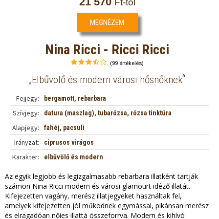
21 570
Ft-tól
MEGNÉZEM
Nina Ricci - Ricci Ricci
(99 értékelés)
„
“
Elbűvölő és modern városi hősnőknek
Fejjegy:
bergamott, rebarbara
Szívjegy:
datura (maszlag), tubarózsa, rózsa tinktúra
Alapjegy:
fahéj, pacsuli
Irányzat:
ciprusos virágos
Karakter:
elbűvölő és modern
Az egyik legjobb és legizgalmasabb rebarbara illatként tartják
számon Nina Ricci modern és városi glamourt idéző illatát.
Kifejezetten vagány, merész illatjegyeket használtak fel,
amelyek kifejezetten jól működnek egymással, pikánsan merész
és elragadóan nőies illattá összeforrva. Modern és kihívó