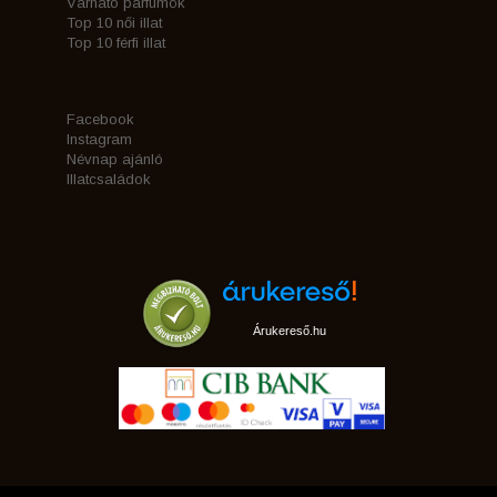
Várható parfümök
Top 10 női illat
Top 10 férfi illat
Facebook
Instagram
Névnap ajánló
Illatcsaládok
Árukereső.hu
marketplace partner