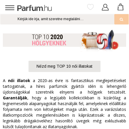
Nézd meg TOP 10 női illatokat
A
női illatok
a 2020-as évre is fantasztikus meglepetéseket
tartogatnak, a híres parfümök gyártói idén is lehengerlő
újdonságokkal szeretnék elnyerni a hölgyek tetszését.
Garantálják
, hogy a legújabb kollekciókban is kizárólag a
legnemesebb alapanyagokat használják fel, amelyeknek előállítási
folyamata nem von kétségeket maga után. Ezek a varázslatos
illatkompozíciók megjelenésükben is káprázatosak: a díszes,
leginkább drágakövekhez hasonlító üvegek még exkluzívabb
külsőt tulajdonítanak az illatanyagoknak.