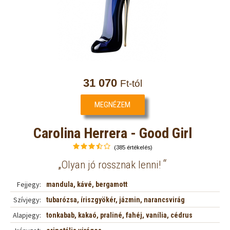
31 070
Ft-tól
MEGNÉZEM
Carolina Herrera - Good Girl
(385 értékelés)
„
“
Olyan jó rossznak lenni!
Fejjegy:
mandula, kávé, bergamott
Szívjegy:
tubarózsa, íriszgyökér, jázmin, narancsvirág
Alapjegy:
tonkabab, kakaó, praliné, fahéj, vanília, cédrus