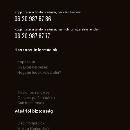
Koppintson a telefonszámra, ha kérdése van
06 20 987 87 86
Koppintson a telefonszámra, ha mobilon szeretne rendelni
06 20 987 87 77
Hasznos információk
Kapcsolat
Gyakori kérdések
Hogyan tudok vásárolni?
Telefonos rendelés
Összes parfummárka
Süti beállítások
Vásárlói biztonság
Céginformációk
Miért a Parfum.hu?