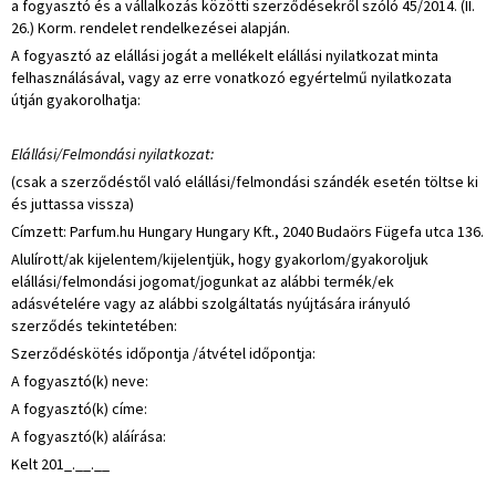
a fogyasztó és a vállalkozás közötti szerződésekről szóló 45/2014. (II.
26.) Korm. rendelet rendelkezései alapján.
A fogyasztó az elállási jogát a mellékelt elállási nyilatkozat minta
felhasználásával, vagy az erre vonatkozó egyértelmű nyilatkozata
útján gyakorolhatja:
Elállási/Felmondási nyilatkozat:
(csak a szerződéstől való elállási/felmondási szándék esetén töltse ki
és juttassa vissza)
Címzett: Parfum.hu Hungary Hungary Kft., 2040 Budaörs Fügefa utca 136.
Alulírott/ak kijelentem/kijelentjük, hogy gyakorlom/gyakoroljuk
elállási/felmondási jogomat/jogunkat az alábbi termék/ek
adásvételére vagy az alábbi szolgáltatás nyújtására irányuló
szerződés tekintetében:
Szerződéskötés időpontja /átvétel időpontja:
A fogyasztó(k) neve:
A fogyasztó(k) címe:
A fogyasztó(k) aláírása:
Kelt 201_.__.__