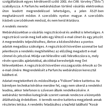
szolgáltatások egyes kérdéseiről szóló 2001. évi CVIII. törvény (”Ektv.”)
szabályozza. A Parfum.hu webáruházban történő vásárlás elektronikus
úton leadott megrendeléssel lehetséges, a jelen ÁSZF-ben
meghatározott módon. A szerződés nyelve: magyar. A szerződés
írásbeli szerződésnek minősül, és nem kerül iktatásra.
A rendelés menete:
Webáruházunkban a vásárlás regisztrációval és anélkül is lehetséges. A
regisztráció során meg kell adni egy létező e-mail címet és egy jelszót.
A megrendelés teljesítéséhez, illetve a kézbesítéshez a pontos
adatok megadása szükséges. A regisztrációt követően azonnal be tud
jelentkezni a rendelés megtételéhez az előzőleg megadott e-mail
címmel és jelszóval. Módja van hírlevélre való feliratkozásra is, mely
révén speciális ajánlatokkal, akciókkal kereshetjük meg Önt
hírlevelünkben. A regisztrációt követően visszaigazolás érkezik az Ön
e-mail címére. Megrendelését a Parfum.hu webáruházon keresztül
küldheti el.
Adatait megtekintheti és módosíthatja a "Fiókom" linkre kattintva. Ha
bármilyen technikai kérdése merülne fel, vagy nem sikerül a rendelést
leadnia, akkor telefonon is szívesen állunk rendelkezésére. A
webáruház termékei kategóriák szerint vannak rendezve a könnyebb
átláthatóság érdekében. A termék nevére kattintva megjelenik annak
részletes leírása. A rendelés feladásához a legfelül található "Kosár