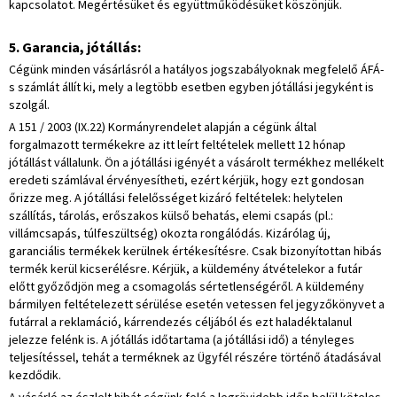
kapcsolatot. Megértésüket és együttműködésüket köszönjük.
5. Garancia, jótállás:
Cégünk minden vásárlásról a hatályos jogszabályoknak megfelelő ÁFÁ-
s számlát állít ki, mely a legtöbb esetben egyben jótállási jegyként is
szolgál.
A 151 / 2003 (IX.22) Kormányrendelet alapján a cégünk által
forgalmazott termékekre az itt leírt feltételek mellett 12 hónap
jótállást vállalunk. Ön a jótállási igényét a vásárolt termékhez mellékelt
eredeti számlával érvényesítheti, ezért kérjük, hogy ezt gondosan
őrizze meg. A jótállási felelősséget kizáró feltételek: helytelen
szállítás, tárolás, erőszakos külső behatás, elemi csapás (pl.:
villámcsapás, túlfeszültség) okozta rongálódás. Kizárólag új,
garanciális termékek kerülnek értékesítésre. Csak bizonyítottan hibás
termék kerül kicserélésre. Kérjük, a küldemény átvételekor a futár
előtt győződjön meg a csomagolás sértetlenségéről. A küldemény
bármilyen feltételezett sérülése esetén vetessen fel jegyzőkönyvet a
futárral a reklamáció, kárrendezés céljából és ezt haladéktalanul
jelezze felénk is. A jótállás időtartama (a jótállási idő) a tényleges
teljesítéssel, tehát a terméknek az Ügyfél részére történő átadásával
kezdődik.