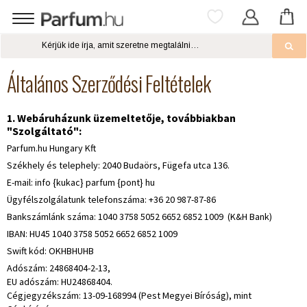
Általános Szerződési Feltételek
1. Webáruházunk üzemeltetője, továbbiakban
"Szolgáltató":
Parfum.hu Hungary Kft
Székhely és telephely: 2040 Budaörs, Fügefa utca 136.
E-mail: info {kukac} parfum {pont} hu
Ügyfélszolgálatunk telefonszáma: +36 20 987-87-86
Bankszámlánk száma: 1040 3758 5052 6652 6852 1009 (K&H Bank)
IBAN: HU45 1040 3758 5052 6652 6852 1009
Swift kód: OKHBHUHB
Adószám: 24868404-2-13,
EU adószám: HU24868404.
Cégjegyzékszám: 13-09-168994 (Pest Megyei Bíróság), mint