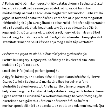
A Felhasználó bármikor jogosult tájékoztatást kérni a Szolgáltató által
kezelt, rá vonatkozó személyes adatokról, továbbá bármikor
módosíthatja azokat az ÁSZF-ben meghatározott módon. Felhasználó
jogosult továbbá adatai törlésének kérésére az e pontban megadott
elérhetőségek útján. Szolgáltató a Felhasználó kérésére tájékoztatást
ad a rá vonatkozó, általa kezelt adatokról, az adatkezelés céljáról,
jogalapjáról, időtartamáról, továbbá arról, hogy kik és milyen célból
kapják vagy kapták meg adatait. Szolgáltató a kérelem benyújtásától
számított 30 napon belül írásban adja meg a kért tájékoztatást.
Az érintett a jogait az alábbi elérhetőségeken gyakorolhatja:
Parfum.hu Hungary Hungary Kft. Székhely és levelezési cím: 2040
Budaörs Fügefa utca 136.
Email cím: info {kukac} parfum {pont} hu
A Ügyfél bármely, az adatkezeléssel kapcsolatos kérdéssel, illetve
észrevétellel a Szolgáltató munkatársához fordulhat a fenti
elérhetőségeken keresztül. A felhasználó bármikor jogosult a
helytelenül rögzített adatainak helyesbítését vagy azok törlését kérni.
Egyes adatait a Felhasználó a Weboldalon maga helyesbítheti; egyéb
esetekben Szolgáltató a kérelem beérkezésétől számított 3
munkanapon belül törli az adatokat, ez esetben azok nem lesznek újra