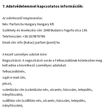
7. Adatvédelemmel kapcsolatos információk:
Az adatkezelő megnevezése:
Név: Parfum.hu Hungary Hungary Kft.
Székhely és levelezési cím: 2040 Budaörs Fügefa utca 136.
Telefonszám: +36 20/9878786
Email cím: info {kukac} parfum {pont} hu
A kezelt személyes adatok köre:
Regisztráció. A regisztráció során a Felhasználónak kötelezően meg
kell adnia a következő személyes adatokat:
felhasználónév,
saját e-mail cím,
jelszó,
számlázási cím (számlázási név, utcanév, házszám, település,
irányítószám),
szállítási cím (szállítási név, utcanév, házszám, település,
irányítószám),