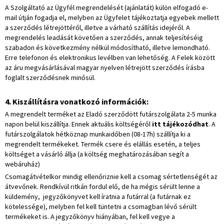
A Szolgáltató az Ügyfél megrendelését (ajánlatát) külön elfogadó e-
mail útján fogadja el, melyben az Ügyfelet tájékoztatja egyebek mellett
a szerződés létrejöttéről, illetve a várható szállítás idejéről. A
megrendelés leadását követően a szerződés, annak teljesítéséig
szabadon és következmény nélkül módosítható, illetve lemondható.
Erre telefonon és elektronikus levélben van lehetőség. A Felek között
az áru megvásárlásával magyar nyelven létrejött szerződés írásba
foglalt szerződésnek minősül.
4. Kiszállításra vonatkozó információk:
A megrendelt terméket az Eladó szerződött futárszolgálata 2-5 munka
napon belül kiszállítja. Ennek aktuális költségéről
itt tájékozódhat
. A
futárszolgálatok hétköznap munkaidőben (08-17h) szállítja ki a
megrendelt termékeket. Termék csere és elállás esetén, a teljes
költséget a vásárló állja (a költség meghatározásában segít a
webáruház)
Csomagátvételkor mindig ellenőriznie kell a csomag sértetlenségét az
átvevőnek. Rendkívül ritkán fordul elő, de ha mégis sérült lenne a
küldemény, jegyzőkönyvet kell íratnia a futárral (a futárnak ez
kötelessége), melyben fel kell tüntetni a csomagban lévő sérült
termékeket is. A jegyzőkönyv hiányában, fel kell vegye a