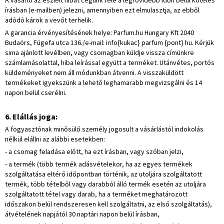
A vásárló az észlelt hibát cégünk felé a legrövidebb időn belül köteles
írásban (e-mailben) jelezni, amennyiben ezt elmulasztja, az ebből
adódó károk a vevőt terhelik.
A garancia érvényesítésének helye: Parfum.hu Hungary Kft 2040
Budaörs, Fügefa utca 136./e-mail: info{kukac} parfum {pont} hu. Kérjük
sima ajánlott levélben, vagy csomagban küldje vissza címünkre
számlamásolattal, hiba leírással együtt a terméket. Utánvétes, portós
küldeményeket nem áll módunkban átvenni. A visszaküldött
termékeket igyekszünk a lehető leghamarabb megvizsgálni és 14
napon belül cserélni.
6. Elállás joga:
A fogyasztónak minősülő személy jogosult a vásárlástól indokolás
nélkül elállni az alábbi esetekben:
- a csomag feladása előtt, ha ezt írásban, vagy szóban jelzi,
- a termék (több termék adásvételekor, ha az egyes termékek
szolgáltatása eltérő időpontban történik, az utoljára szolgáltatott
termék, több tételből vagy darabból álló termék esetén az utoljára
szolgáltatott tétel vagy darab, ha a terméket meghatározott
időszakon belül rendszeresen kell szolgáltatni, az első szolgáltatás),
átvételének napjától 30 naptári napon belül írásban,