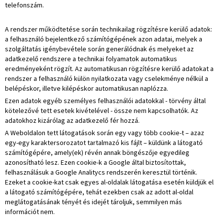
telefonszám.
A rendszer működtetése során technikailag rögzítésre kerülő adatok:
a felhasználó bejelentkező számítógépének azon adatai, melyek a
szolgáltatás igénybevétele során generálódnak és melyeket az
adatkezelő rendszere a technikai folyamatok automatikus
eredményeként rögzít. Az automatikusan rögzítésre kerülő adatokat a
rendszer a felhasználó külön nyilatkozata vagy cselekménye nélkül a
belépéskor, illetve kilépéskor automatikusan naplózza.
Ezen adatok egyéb személyes felhasználói adatokkal - törvény által
kötelezővé tett esetek kivételével - össze nem kapcsolhatók. Az
adatokhoz kizárólag az adatkezelő fér hozzá.
A Weboldalon tett látogatások során egy vagy több cookie-t – azaz
egy-egy karaktersorozatot tartalmazó kis fájlt – küldünk a látogató
számítógépére, amely(ek) révén annak böngészője egyedileg
azonosítható lesz. Ezen cookie-k a Google által biztosítottak,
felhasználásuk a Google Analitycs rendszerén keresztül történik.
Ezeket a cookie-kat csak egyes al-oldalak látogatása esetén küldjük el
a látogató számítógépére, tehát ezekben csak az adott al-oldal
meglátogatásának tényét és idejét tároljuk, semmilyen más
információt nem.