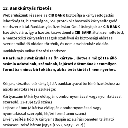
12. Bankkártyás fizetés
:
Webáruházunk részére az
CIB BANK
biztosítja a kártyaelfogadás
lehetőségét, biztonságos, SSL protokollt használó kártyaelfogadó
rendszere által. Bankkártyás fizetéskor Önt átirányítjuk az
CIB BANK
fizetőoldalára, így a fizetés közvetlenül a
CIB BANK
által üzemeltetett,
a nemzetközi kártyatársaságok szabályai és biztonsági előírásai
szerint működő oldalon történik, és nem a webáruház oldalán.
Bankkártyás online fizetési rendszer
A Parfum.hu Webáruház az Ön kártya-, illetve a mögötte álló
számla adatainak, számának, lejárati dátumának semmilyen
formában nincs birtokában, abba betekintést nem nyerhet.
Kérjük, készítse elő kártyáját! A bankkártyával történő fizetéshez az
alábbi adatokra lesz szüksége:
Kártyaszám (A kártya előlapján dombornyomással vagy nyomtatással
szereplő, 13-19 jegyű szám.)
Lejárati dátum (A kártya előlapján dombornyomással vagy
nyomtatással szereplő, hh/éé formátumú szám.)
Érvényesítési kód (A kártya hátlapján az aláírási panelen található
számsor utolsó három jegye {CVV2, vagy CVC2}.)