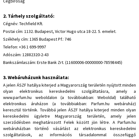
Cégbíróság
2. Tárhely szolgáltató:
Cégnév: Techfield Kft.
Postai cím: 1132. Budapest, Victor Hugo utca 18-22. 5. emelet.
Székhely cím: 1365 Budapest Pf.: 746
Telefon: +36 1 699-9997
Adószám: 12882320-2-43
Bankszámlaszám: Erste Bank Zrt. (11600006-00000000-78598445)
3. Webáruházunk használata:
A jelen ÁSZF hatálya kiterjed a Magyarország területén nyújtott minden
olyan elektronikus kereskedelmi szolgáltatásra, amely a
www.parfum.hu weboldalon (a továbbiakban: Weboldal) található
elektronikus áruházon (a továbbiakban: Parfum.hu webáruház)
keresztül történik. Továbbá jelen ÁSZF hatálya kiterjed minden olyan
kereskedelmi ügyletre Magyarország területén, amely jelen
szerződésben meghatározott Felek között jön létre. A Parfum.hu
webáruházban történő vásárlást az elektronikus kereskedelmi
szolgáltatások, az információs társadalommal összefüggő