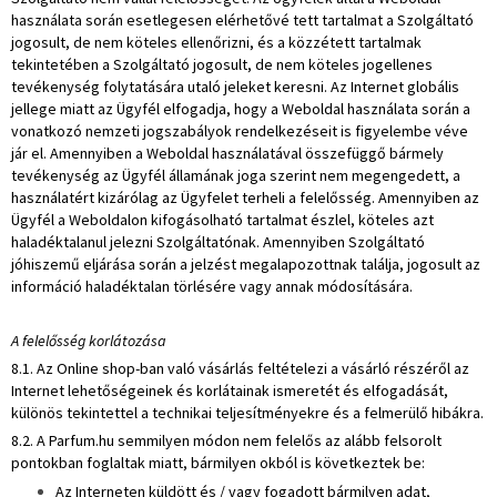
használata során esetlegesen elérhetővé tett tartalmat a Szolgáltató
jogosult, de nem köteles ellenőrizni, és a közzétett tartalmak
tekintetében a Szolgáltató jogosult, de nem köteles jogellenes
tevékenység folytatására utaló jeleket keresni. Az Internet globális
jellege miatt az Ügyfél elfogadja, hogy a Weboldal használata során a
vonatkozó nemzeti jogszabályok rendelkezéseit is figyelembe véve
jár el. Amennyiben a Weboldal használatával összefüggő bármely
tevékenység az Ügyfél államának joga szerint nem megengedett, a
használatért kizárólag az Ügyfelet terheli a felelősség. Amennyiben az
Ügyfél a Weboldalon kifogásolható tartalmat észlel, köteles azt
haladéktalanul jelezni Szolgáltatónak. Amennyiben Szolgáltató
jóhiszemű eljárása során a jelzést megalapozottnak találja, jogosult az
információ haladéktalan törlésére vagy annak módosítására.
A felelősség korlátozása
8.1. Az Online shop-ban való vásárlás feltételezi a vásárló részéről az
Internet lehetőségeinek és korlátainak ismeretét és elfogadását,
különös tekintettel a technikai teljesítményekre és a felmerülő hibákra.
8.2. A Parfum.hu semmilyen módon nem felelős az alább felsorolt
pontokban foglaltak miatt, bármilyen okból is következtek be:
Az Interneten küldött és / vagy fogadott bármilyen adat,