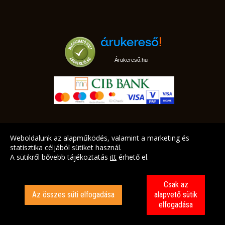
Árukereső.hu
marketplace partner
Weboldalunk az alapműködés, valamint a marketing és
statisztika céljából sütiket használ.
A sütikről bővebb tájékoztatás
itt
érhető el.
A LEGJOBB AJÁNLATAINK AZ ÖN CÍMÉRE!
Csak az
Az összes süti elfogadása
alapvető sütik
elfogadása