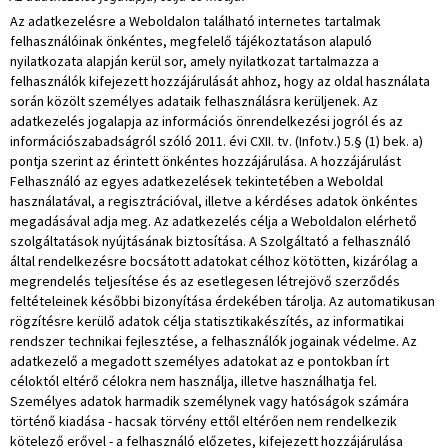
Az adatkezelésre a Weboldalon található internetes tartalmak
felhasználóinak önkéntes, megfelelő tájékoztatáson alapuló
nyilatkozata alapján kerül sor, amely nyilatkozat tartalmazza a
felhasználók kifejezett hozzájárulását ahhoz, hogy az oldal használata
során közölt személyes adataik felhasználásra kerüljenek. Az
adatkezelés jogalapja az információs önrendelkezési jogról és az
információszabadságról szóló 2011. évi CXII. tv. (Infotv.) 5.§ (1) bek. a)
pontja szerint az érintett önkéntes hozzájárulása. A hozzájárulást
Felhasználó az egyes adatkezelések tekintetében a Weboldal
használatával, a regisztrációval, illetve a kérdéses adatok önkéntes
megadásával adja meg. Az adatkezelés célja a Weboldalon elérhető
szolgáltatások nyújtásának biztosítása. A Szolgáltató a felhasználó
által rendelkezésre bocsátott adatokat célhoz kötötten, kizárólag a
megrendelés teljesítése és az esetlegesen létrejövő szerződés
feltételeinek későbbi bizonyítása érdekében tárolja. Az automatikusan
rögzítésre kerülő adatok célja statisztikakészítés, az informatikai
rendszer technikai fejlesztése, a felhasználók jogainak védelme. Az
adatkezelő a megadott személyes adatokat az e pontokban írt
céloktól eltérő célokra nem használja, illetve használhatja fel.
Személyes adatok harmadik személynek vagy hatóságok számára
történő kiadása - hacsak törvény ettől eltérően nem rendelkezik
kötelező erővel - a felhasználó előzetes, kifejezett hozzájárulása