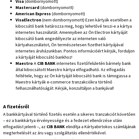
Visa
(dombornyomott)
Mastercard
(dombornyomott)
American Express
(dombornyomott)
VisaElectron
(nem dombornyomott) Ezen kártyák esetében a
kibocsátó bank határozza meg, hogy lehetővé teszi-e a kártya
internetes használatát. Amennyiben az Ön Electron kártyáját
kibocsátó bank engedélyezte az interneten való
kártyahasználatot, Ön természetesen fizethet kártyájával
internetes áruházunkban. Pontos információért kérjük, forduljon
a kártyáját kibocsátó bankhoz!
Maestro
A
CIB BANK
internetes fizetőfelületén bármely bank
által kibocsátott Maestro kártya elfogadható. Az elfogadás
feltétele, hogy az Ön kártyáját kibocsátó bank is támogassa a
Maestro kártyák e-commerce tranzakciókra történő
felhasználhatóságát. Kérjük, konzultáljon a bankjával!
A fizetésről
A bankkártyával történő fizetés esetén a sikeres tranzakciót követően
– ez a bankkártya érvényessége és a fedezet ellenőrzése utáni
elfogadást jelenti –, az
CIB BANK
elindítja a Kártyabirtokos számlájának
megterhelését az áru vagy szolgáltatás ellenértékével.