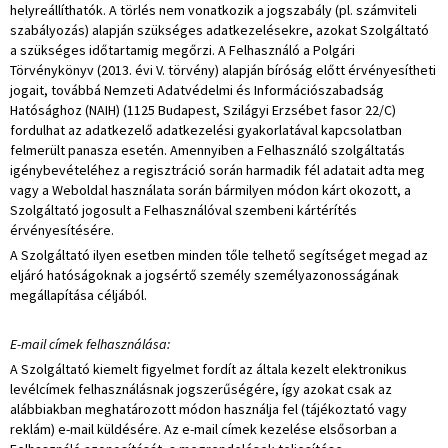
helyreállíthatók. A törlés nem vonatkozik a jogszabály (pl. számviteli
szabályozás) alapján szükséges adatkezelésekre, azokat Szolgáltató
a szükséges időtartamig megőrzi. A Felhasználó a Polgári
Törvénykönyv (2013. évi V. törvény) alapján bíróság előtt érvényesítheti
jogait, továbbá Nemzeti Adatvédelmi és Információszabadság
Hatósághoz (NAIH) (1125 Budapest, Szilágyi Erzsébet fasor 22/C)
fordulhat az adatkezelő adatkezelési gyakorlatával kapcsolatban
felmerült panasza esetén. Amennyiben a Felhasználó szolgáltatás
igénybevételéhez a regisztráció során harmadik fél adatait adta meg
vagy a Weboldal használata során bármilyen módon kárt okozott, a
Szolgáltató jogosult a Felhasználóval szembeni kártérítés
érvényesítésére.
A Szolgáltató ilyen esetben minden tőle telhető segítséget megad az
eljáró hatóságoknak a jogsértő személy személyazonosságának
megállapítása céljából.
E-mail címek felhasználása:
A Szolgáltató kiemelt figyelmet fordít az általa kezelt elektronikus
levélcímek felhasználásnak jogszerűségére, így azokat csak az
alábbiakban meghatározott módon használja fel (tájékoztató vagy
reklám) e-mail küldésére. Az e-mail címek kezelése elsősorban a