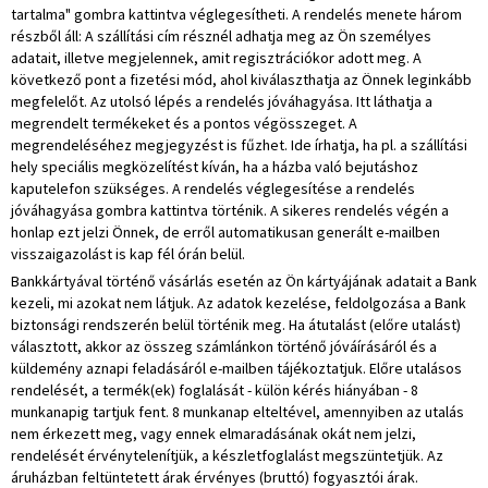
tartalma" gombra kattintva véglegesítheti. A rendelés menete három
részből áll: A szállítási cím résznél adhatja meg az Ön személyes
adatait, illetve megjelennek, amit regisztrációkor adott meg. A
következő pont a fizetési mód, ahol kiválaszthatja az Önnek leginkább
megfelelőt. Az utolsó lépés a rendelés jóváhagyása. Itt láthatja a
megrendelt termékeket és a pontos végösszeget. A
megrendeléséhez megjegyzést is fűzhet. Ide írhatja, ha pl. a szállítási
hely speciális megközelítést kíván, ha a házba való bejutáshoz
kaputelefon szükséges. A rendelés véglegesítése a rendelés
jóváhagyása gombra kattintva történik. A sikeres rendelés végén a
honlap ezt jelzi Önnek, de erről automatikusan generált e-mailben
visszaigazolást is kap fél órán belül.
Bankkártyával történő vásárlás esetén az Ön kártyájának adatait a Bank
kezeli, mi azokat nem látjuk. Az adatok kezelése, feldolgozása a Bank
biztonsági rendszerén belül történik meg. Ha átutalást (előre utalást)
választott, akkor az összeg számlánkon történő jóváírásáról és a
küldemény aznapi feladásáról e-mailben tájékoztatjuk. Előre utalásos
rendelését, a termék(ek) foglalását - külön kérés hiányában - 8
munkanapig tartjuk fent. 8 munkanap elteltével, amennyiben az utalás
nem érkezett meg, vagy ennek elmaradásának okát nem jelzi,
rendelését érvénytelenítjük, a készletfoglalást megszüntetjük. Az
áruházban feltüntetett árak érvényes (bruttó) fogyasztói árak.