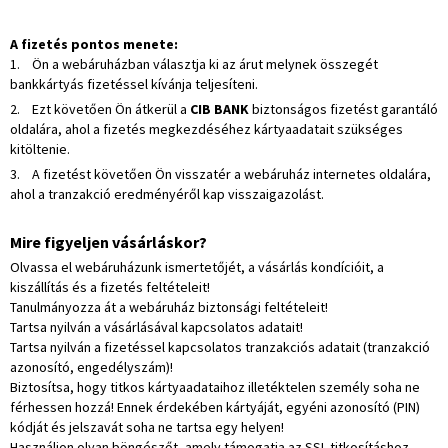
A fizetés pontos menete:
1. Ön a webáruházban választja ki az árut melynek összegét
bankkártyás fizetéssel kívánja teljesíteni.
2. Ezt követően Ön átkerül a
CIB BANK
biztonságos fizetést garantáló
oldalára, ahol a fizetés megkezdéséhez kártyaadatait szükséges
kitöltenie.
3. A fizetést követően Ön visszatér a webáruház internetes oldalára,
ahol a tranzakció eredményéről kap visszaigazolást.
Mire figyeljen vásárláskor?
Olvassa el webáruházunk ismertetőjét, a vásárlás kondícióit, a
kiszállítás és a fizetés feltételeit!
Tanulmányozza át a webáruház biztonsági feltételeit!
Tartsa nyilván a vásárlásával kapcsolatos adatait!
Tartsa nyilván a fizetéssel kapcsolatos tranzakciós adatait (tranzakció
azonosító, engedélyszám)!
Biztosítsa, hogy titkos kártyaadataihoz illetéktelen személy soha ne
férhessen hozzá! Ennek érdekében kártyáját, egyéni azonosító (PIN)
kódját és jelszavát soha ne tartsa egy helyen!
Használjon olyan böngészőt, amely támogatja az SSL titkosításhoz