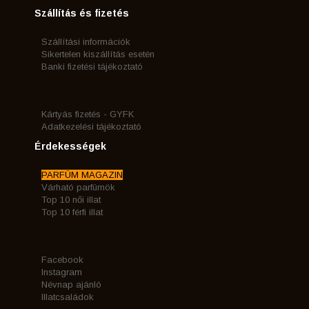
Szállítás és fizetés
Szállítási információk
Sikertelen kiszállítás esetén
Banki fizetési tájékoztató
Kártyás fizetés - GYFK
Adatkezelési tájékoztató
Érdekességek
PARFÜM MAGAZIN
Várható parfümök
Top 10 női illat
Top 10 férfi illat
Facebook
Instagram
Névnap ajánló
Illatcsaládok