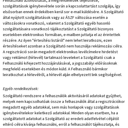
Felhasználó azonosítását, a megrendelések teljesítése,
szolgáltatások igénybevétele során a kapcsolattartást szolgálja, így
elsősorban ennek érdekében kerül sor e-mail küldésére. A Szolgáltató
által nyújtott szolgáltatások vagy az ÁSZF változása esetén a
változásokra vonatkozó, valamint a Szolgáltató egyéb hasonló
szolgáltatásaira vonatkozó tájékoztatást a Szolgáltató bizonyos
esetekben elektronikus formában, e-mailben juttatja el az érintettek
részére. Az ilyen "értesítési listáról" nem lehet leiratkozni, ezen
értesítéseket azonban a Szolgáltató nem használja reklámozási célra.
A regisztráció során megadott elektronikus levélcímekre hirdetést
vagy reklámot (hírlevél) tartalmazó leveleket a Szolgáltató csak a
Felhasználó kifejezett hozzájárulásával, a jogszabályi előírásoknak
megfelelő esetekben és módon küld. A Felhasználó bármikor
leiratkozhat a hírlevélről, a hírlevél alján elhelyezett link segítségével.
Egyéb rendelkezések:
Szolgáltató rendszere a felhasználók aktivitásáról adatokat gyűjthet,
melyek nem kapcsolhatóak össze a felhasználók által a regisztrációkor
megadott egyéb adatokkal, sem más honlapok vagy szolgáltatások
igénybevételekor keletkező adatokkal. Minden olyan esetben, ha a
szolgáltatott adatokat a Szolgáltató az eredeti adatfelvétel céljától
eltérő célra kívánja felhasználni, erről a felhasználót tájékoztatja, és