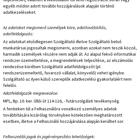
egyéb módon adott további hozzájárulások alapján történő
adatkezeléseket.
Az adatokat megismerő személyek köre, adattovábbítás,
adatfeldolgozás:
Az adatokat elsődlegesen Szolgáltató illetve Szolgáltató belső
munkatársai jogosultak megismerni, azonban azokat nem teszik közzé,
harmadik személyek részére nem adják át. Az alapul fekvő informatikai
rendszer üzemeltetése, a megrendelések teljesítése, az elszámolás
rendezése körében Szolgáltató adatfeldolgozót (pl.
rendszerüzemeltető, fuvarozó vállalat, könyvelő) vehet igénybe.
Szolgáltató az ilyen külső szereplők adatkezelési gyakorlatáért nem
felelős.
Adatfeldolgozók megnevezése:
MPL, Bp. 10. ker. Üllői út 114-116, - futárszolgálati tevékenység.
A fentieken túl a Felhasználóra vonatkozó személyes adatok
továbbítására kizárólag törvényben kötelezően meghatározott
esetben, illetve a Felhasználó hozzájárulása alapján kerülhet sor.
Felhasználói jogok és jogérvényesítési lehetőségek: