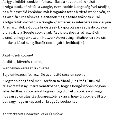
Az így elküldött cookie-k felhasználása a következő: A külső
szolgáltatók, közöttük a Google, ezen cookie-k segítségével tárolják,
ha a felhasználó korábban már látogatást tett a hirdető webhelyén, és
ez alapján hirdetéseket jelenítenek meg a felhasználónak külső
szolgáltatók - közöttük a Google - partnereinek internetes webhelyein.
A felhasználók a Google hirdetések kikapcsolására szolgáló oldalon
tilthatják le a Google cookie-jait. (Azt is jelezheti a felhasználók
számára, hogy a Network Network Advertising Initiative leiratkozási
oldalán a külső szolgáltatók cookie-jait is letilthatják.)
Alkalmazott cookie-k
:
Analitika, követés cookie,
Webhelyen keresztüli követés,
Bejelentkezési, felhasználó azonosító session cookie.
A legtöbb böngésző menüsorában található „Segítség” funkció
tájékoztatást nyújt arra vonatkozóan, hogy a böngészőben hogyan
lehet letiltani a cookie-kat,hogyan fogadjon el új cookie-kat, vagy
hogyan adjon utasítást böngészőjének arra, hogy új cookie-t állítson
be, vagy hogyan kapcsoljon ki egyéb cookie-kat.
Az adatkezelés jogalapja, célja és módja: