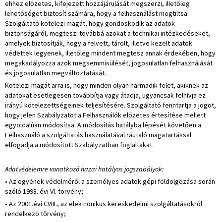
ehhez előzetes, kifejezett hozzájárulását megszerzi, illetőleg
lehetőséget biztosít számára, hogy a felhasználást megtiltsa.
Szolgáltató kötelezi magát, hogy gondoskodik az adatok
biztonságáról, megteszi továbbá azokat a technikai intézkedéseket,
amelyek biztosítják, hogy a felvett, tárolt, illetve kezelt adatok
védettek legyenek, illetőleg mindent megtesz annak érdekében, hogy
megakadályozza azok megsemmisülését, jogosulatlan felhasználását
és jogosulatlan megváltoztatását.
Kötelezi magát arra is, hogy minden olyan harmadik felet, akiknek az
adatokat esetlegesen továbbítja vagy átadja, ugyancsak felhívja ez
irányú kötelezettségeinek teljesítésére. Szolgáltató fenntartja a jogot,
hogy jelen Szabályzatot a Felhasználók előzetes értesítése mellett
egyoldalúan módosítsa. A módosítás hatályba lépését követően a
Felhasználó a szolgáltatás használatával ráutaló magatartással
elfogadja a módosított Szabályzatban foglaltakat.
Adatvédelemre vonatkozó hazai hatályos jogszabályok:
• Az egyének védelméről a személyes adatok gépi feldolgozása során
szóló 1998. évi VI. törvény;
• Az 2001.évi CVIII., az elektronikus kereskedelmi szolgáltatásokról
rendelkező törvény;