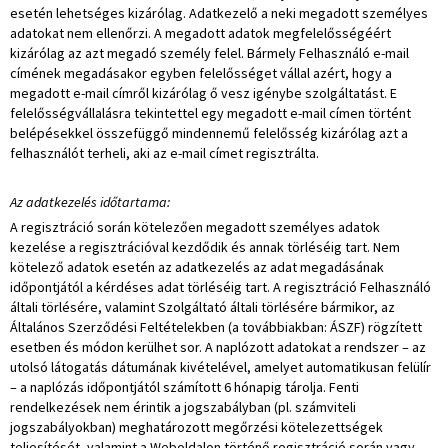
esetén lehetséges kizárólag. Adatkezelő a neki megadott személyes
adatokat nem ellenőrzi. A megadott adatok megfelelősségéért
kizárólag az azt megadó személy felel. Bármely Felhasználó e-mail
címének megadásakor egyben felelősséget vállal azért, hogy a
megadott e-mail címről kizárólag ő vesz igénybe szolgáltatást. E
felelősségvállalásra tekintettel egy megadott e-mail címen történt
belépésekkel összefüggő mindennemű felelősség kizárólag azt a
felhasználót terheli, aki az e-mail címet regisztrálta.
Az adatkezelés időtartama:
A regisztráció során kötelezően megadott személyes adatok
kezelése a regisztrációval kezdődik és annak törléséig tart. Nem
kötelező adatok esetén az adatkezelés az adat megadásának
időpontjától a kérdéses adat törléséig tart. A regisztráció Felhasználó
általi törlésére, valamint Szolgáltató általi törlésére bármikor, az
Általános Szerződési Feltételekben (a továbbiakban: ÁSZF) rögzített
esetben és módon kerülhet sor. A naplózott adatokat a rendszer – az
utolsó látogatás dátumának kivételével, amelyet automatikusan felülír
– a naplózás időpontjától számított 6 hónapig tárolja. Fenti
rendelkezések nem érintik a jogszabályban (pl. számviteli
jogszabályokban) meghatározott megőrzési kötelezettségek
teljesítését, valamint a Weboldalon történő regisztráció során vagy