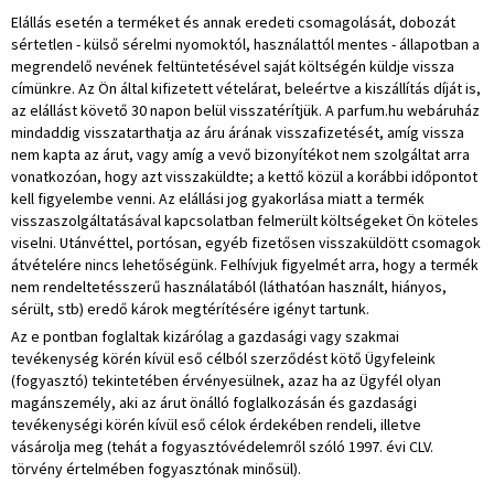
Elállás esetén a terméket és annak eredeti csomagolását, dobozát
sértetlen - külső sérelmi nyomoktól, használattól mentes - állapotban a
megrendelő nevének feltüntetésével saját költségén küldje vissza
címünkre. Az Ön által kifizetett vételárat, beleértve a kiszállítás díját is,
az elállást követő 30 napon belül visszatérítjük. A parfum.hu webáruház
mindaddig visszatarthatja az áru árának visszafizetését, amíg vissza
nem kapta az árut, vagy amíg a vevő bizonyítékot nem szolgáltat arra
vonatkozóan, hogy azt visszaküldte; a kettő közül a korábbi időpontot
kell figyelembe venni. Az elállási jog gyakorlása miatt a termék
visszaszolgáltatásával kapcsolatban felmerült költségeket Ön köteles
viselni. Utánvéttel, portósan, egyéb fizetősen visszaküldött csomagok
átvételére nincs lehetőségünk. Felhívjuk figyelmét arra, hogy a termék
nem rendeltetésszerű használatából (láthatóan használt, hiányos,
sérült, stb) eredő károk megtérítésére igényt tartunk.
Az e pontban foglaltak kizárólag a gazdasági vagy szakmai
tevékenység körén kívül eső célból szerződést kötő Ügyfeleink
(fogyasztó) tekintetében érvényesülnek, azaz ha az Ügyfél olyan
magánszemély, aki az árut önálló foglalkozásán és gazdasági
tevékenységi körén kívül eső célok érdekében rendeli, illetve
vásárolja meg (tehát a fogyasztóvédelemről szóló 1997. évi CLV.
törvény értelmében fogyasztónak minősül).