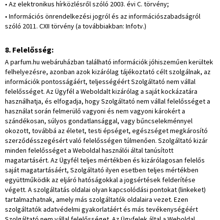
• Az elektronikus hírközlésről szóló 2003. évi C. törvény;
• Információs önrendelkezési jogról és az információszabadságról
szóló 2011. CXII törvény (a továbbiakban: Infotv.)
8. Felelősség:
A parfum.hu webáruházban található információk jóhiszeműen kerültek
felhelyezésre, azonban azok kizárólag tájékoztató célt szolgálnak, az
információk pontosságáért, teljességéért Szolgáltató nem vállal
felelősséget. Az Ügyfél a Weboldalt kizárólag a saját kockázatára
használhatja, és elfogadja, hogy Szolgáltató nem vállal felelősséget a
használat során felmerülő vagyoni és nem vagyoni károkért a
szándékosan, súlyos gondatlansággal, vagy bűncselekménnyel
okozott, továbbá az életet, testi épséget, egészséget megkárosító
szerződésszegésért való felelősségen túlmenően. Szolgáltató kizár
minden felelősséget a Weboldal használói által tanúsított
magatartásért. Az Ügyfél teljes mértékben és kizárólagosan felelős
saját magatartásáért, Szolgáltató ilyen esetben teljes mértékben
együttműködik az eljáró hatóságokkal a jogsértések felderítése
végett. A szolgáltatás oldalai olyan kapcsolódási pontokat (linkeket)
tartalmazhatnak, amely más szolgáltatók oldalaira vezet. Ezen
szolgáltatók adatvédelmi gyakorlatáért és más tevékenységéért
Szolgáltató nem vállal felelősséget. Az Ügyfelek által a Weboldal