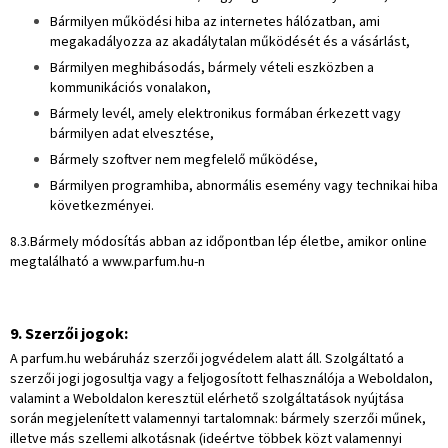
Bármilyen működési hiba az internetes hálózatban, ami
megakadályozza az akadálytalan működését és a vásárlást,
Bármilyen meghibásodás, bármely vételi eszközben a
kommunikációs vonalakon,
Bármely levél, amely elektronikus formában érkezett vagy
bármilyen adat elvesztése,
Bármely szoftver nem megfelelő működése,
Bármilyen programhiba, abnormális esemény vagy technikai hiba
következményei.
8.3.Bármely módosítás abban az időpontban lép életbe, amikor online
megtalálható a www.parfum.hu-n
9. Szerzői jogok:
A parfum.hu webáruház szerzői jogvédelem alatt áll. Szolgáltató a
szerzői jogi jogosultja vagy a feljogosított felhasználója a Weboldalon,
valamint a Weboldalon keresztül elérhető szolgáltatások nyújtása
során megjelenített valamennyi tartalomnak: bármely szerzői műnek,
illetve más szellemi alkotásnak (ideértve többek közt valamennyi