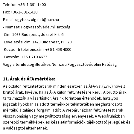
Telefon: +36 -1-391-1400
Fax: +36-1-391-1410
E-mail: ugyfelszolgalat@naih.hu
• Nemzeti Fogyasztóvédelmi Hatóság:
Cím: 1088 Budapest, József krt. 6.
Levelezési cím: 1428 Budapest, PF: 20.
Központi telefonszám: +36 1 459 4800
Faxszám: +36 1 210 4677
Vagy a területileg illetékes Nemzeti Fogyasztóvédelmi Hatóság
11. Árak és ÁFA mértéke:
Az oldalon feltüntettet árak minden esetben az ÁFÁ-val (27%) növelt
bruttó árak, kivéve, ha az ÁFA külön feltüntetésre kerül. A bruttó árak
tartalmazzák a vásárláskor. Áraink forintban értendőek. hatályos
jogszabályokban az adott termékkör tekintetében meghatározott
mértékű általános forgalmi adót. A Webáruházban feltüntetett árak
visszavonásig vagy megváltoztatásig érvényesek. A Webáruházban
szereplő termékképek és készletinformációk tájékoztató jellegűek és
a valóságtól eltérhetnek.