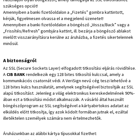
szükséges opciót!
Amennyiben a banki fizetőoldalon a „Fizetés” gombra kattintott,
kérjük, figyelmesen olvassa el a megjelenő üzenetet!
Amennyiben a banki fizetőoldalon a böngésző „Vissza/Back” vagy a
„Frissítés/Refresh” gombjára kattint, ill. bezárja a böngésző ablakot
mielőtt visszairányításra kerülne az áruházba, a fizetés sikertelennek
minősül.
A biztonságról
Az SSL (Secure Sockets Layer) elfogadott titkosítási eljárás rövidítése.
A
CIB BANK
rendelkezik egy 128 bites titkosító kulccsal, amely a
kommunikációs csatornát védi. A VeriSign nevű cég teszi lehetővé a
128 bites kulcs használatát, amelynek segítségével biztosítják az SSL
alapú titkosítást. Jelenleg a világ elektronikus kereskedelmének 90%-
ában ezt a titkosítási módot alkalmazzák. A vásárló által használt
böngészőprogram az SSL segítségével a kártyabirtokos adatait az
elküldés előtt titkosítja, így azok kódolt formában jutnak el, ezáltal
illetéktelen személyek számára nem értelmezhetők.
Áruházunkban az alábbi kártya típusokkal fizethet: