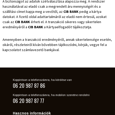
A biztonságot az adatok szétválasztása alapozza meg. A rendszer
használatával az eladó csak a megrendelt áru mennyiségét és a
szállítási címet kapja meg a vevőtől, az
CIB BANK
pedig a kártya
datokat. A fizető oldal adattartalmáról az eladó nem értesül, azokat
csak az
CIB BANK
érheti el. A tranzakció sikeres vagy sikertelen
eredményéről a
CIB BANK
a Kártyaelfogadót tájékoztatja.
Amennyiben a tranzakció eredményéről, annak sikertelensége esetén,
okáról, részleteiről kíván bővebben tájékozódni, kérjük, vegye fel a
kapcsolatot számlavezető bankjával.
Koppintson a telefonszámra, ha kérdése van
06 20 987 87 86
Koppintson a telefonszámra, ha mobilon szeretne rendelni
06 20 987 87 77
Hasznos információk