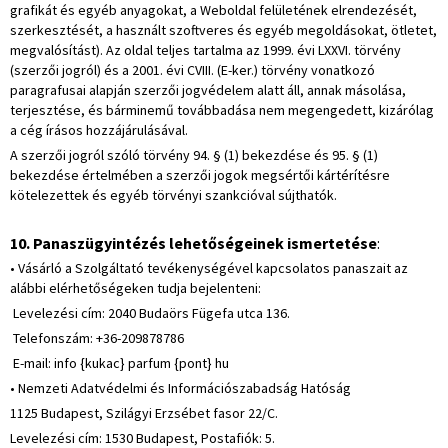
grafikát és egyéb anyagokat, a Weboldal felületének elrendezését,
szerkesztését, a használt szoftveres és egyéb megoldásokat, ötletet,
megvalósítást). Az oldal teljes tartalma az 1999. évi LXXVI. törvény
(szerzői jogról) és a 2001. évi CVIII. (E-ker.) törvény vonatkozó
paragrafusai alapján szerzői jogvédelem alatt áll, annak másolása,
terjesztése, és bárminemű továbbadása nem megengedett, kizárólag
a cég írásos hozzájárulásával.
A szerzői jogról szóló törvény 94. § (1) bekezdése és 95. § (1)
bekezdése értelmében a szerzői jogok megsértői kártérítésre
kötelezettek és egyéb törvényi szankcióval sújthatók.
10. Panaszügyintézés lehetőségeinek ismertetése
:
• Vásárló a Szolgáltató tevékenységével kapcsolatos panaszait az
alábbi elérhetőségeken tudja bejelenteni:
Levelezési cím: 2040 Budaörs Fügefa utca 136.
Telefonszám: +36-209878786
E-mail: info {kukac} parfum {pont} hu
• Nemzeti Adatvédelmi és Információszabadság Hatóság
1125 Budapest, Szilágyi Erzsébet fasor 22/C.
Levelezési cím: 1530 Budapest, Postafiók: 5.