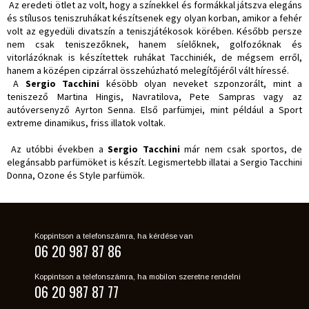
Az eredeti ötlet az volt, hogy a színekkel és formákkal játszva elegáns
és stílusos teniszruhákat készítsenek egy olyan korban, amikor a fehér
volt az egyedüli divatszín a teniszjátékosok körében. Később persze
nem csak teniszezőknek, hanem síelőknek, golfozóknak és
vitorlázóknak is készítettek ruhákat Tacchiniék, de mégsem erről,
hanem a középen cipzárral összehúzható melegítőjéről vált híressé.
A
Sergio Tacchini
késöbb olyan neveket szponzorált, mint a
teniszező Martina Hingis, Navratilova, Pete Sampras vagy az
autóversenyző Ayrton Senna. Első parfümjei, mint például a Sport
extreme dinamikus, friss illatok voltak.
Az utóbbi években a
Sergio Tacchini
már nem csak sportos, de
elegánsabb parfümöket is készít. Legismertebb illatai a Sergio Tacchini
Donna, Ozone és Style parfümök.
Koppintson a telefonszámra, ha kérdése van
06 20 987 87 86
Koppintson a telefonszámra, ha mobilon szeretne rendelni
06 20 987 87 77