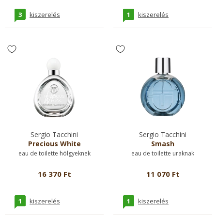
3
1
kiszerelés
kiszerelés
Sergio Tacchini
Sergio Tacchini
Precious White
Smash
eau de toilette hölgyeknek
eau de toilette uraknak
16 370 Ft
11 070 Ft
1
1
kiszerelés
kiszerelés