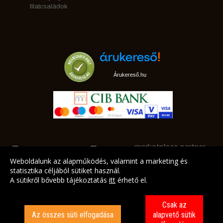
Illatcsaládok
Árukereső.hu
marketplace partner
Weboldalunk az alapműködés, valamint a marketing és
statisztika céljából sütiket használ.
A sütikről bővebb tájékoztatás
itt
érhető el.
A LEGJOBB AJÁNLATAINK AZ ÖN CÍMÉRE!
Csak az
Az összes süti elfogadása
alapvető sütik