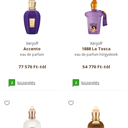
Xerjoff
Xerjoff
Accento
1888 La Tosca
eau de parfum
eau de parfum hölgyeknek
77 570 Ft-tól
54 770 Ft-tól
2
2
kiszerelés
kiszerelés