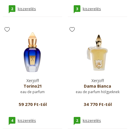
2
3
kiszerelés
kiszerelés
Xerjoff
Xerjoff
Torino21
Dama Bianca
eau de parfum
eau de parfum hölgyeknek
59 270 Ft-tól
34 770 Ft-tól
4
2
kiszerelés
kiszerelés