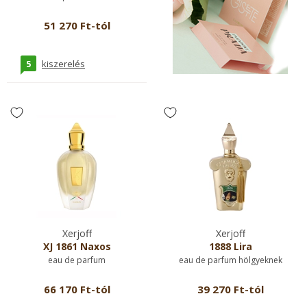
51 270 Ft-tól
5
kiszerelés
Xerjoff
Xerjoff
XJ 1861 Naxos
1888 Lira
eau de parfum
eau de parfum hölgyeknek
66 170 Ft-tól
39 270 Ft-tól