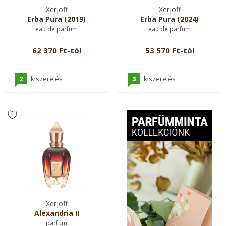
Xerjoff
Xerjoff
Erba Pura (2019)
Erba Pura (2024)
eau de parfum
eau de parfum
62 370 Ft-tól
53 570 Ft-tól
2
3
kiszerelés
kiszerelés
Xerjoff
Alexandria II
parfum