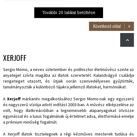
További
20
találat betöltése
Következő oldal
XERJOFF
Sergio Momo, a neves üzletember és polihisztor életművész szinte az
anyatejjel szívta magába az illatok szeretetét. Kalandvágyó családja
rengeteget utazott, és útjaik során szenvedélyesen gyűjtötték,
tanulmányozták a különböző tájakra jellemző illatokat, harmóniákat.
A
Xerjoff
márkanév megalkotásához Sergio Momo-nak egy egyszerű
és nagyszerű víziója adott indítást 2003-ban. A művész elképzelése az
volt, hogy illatkreációiban a legnemesebb alapanyagokat ötvözze
egymással és a luxus fogalmának új értelmet adva, életformává emelje
a prémium minőség fogalmát.
A Xerjoff illatok tisztelegnek a régi kézműves mesterek tudása és