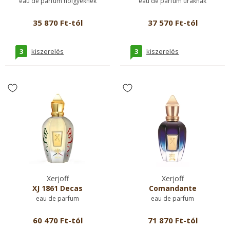
eau de parfum hölgyeknek
eau de parfum uraknak
35 870 Ft-tól
37 570 Ft-tól
3
3
kiszerelés
kiszerelés
Xerjoff
Xerjoff
XJ 1861 Decas
Comandante
eau de parfum
eau de parfum
60 470 Ft-tól
71 870 Ft-tól