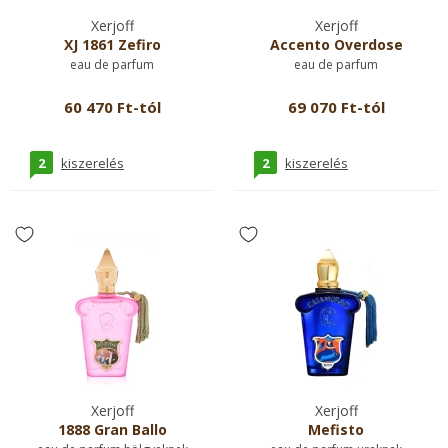
Xerjoff
Xerjoff
XJ 1861 Zefiro
Accento Overdose
eau de parfum
eau de parfum
60 470 Ft-tól
69 070 Ft-tól
2
2
kiszerelés
kiszerelés
Xerjoff
Xerjoff
1888 Gran Ballo
Mefisto