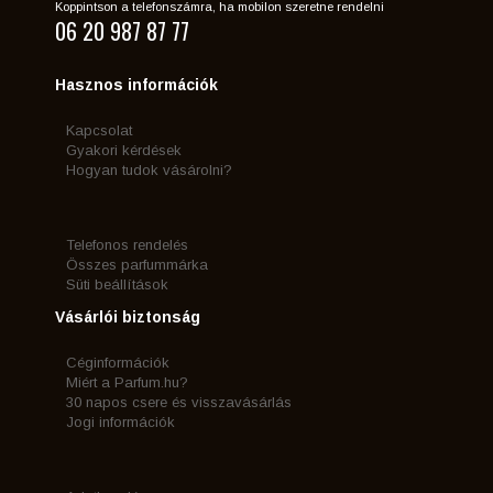
Koppintson a telefonszámra, ha mobilon szeretne rendelni
06 20 987 87 77
Hasznos információk
Kapcsolat
Gyakori kérdések
Hogyan tudok vásárolni?
Telefonos rendelés
Összes parfummárka
Süti beállítások
Vásárlói biztonság
Céginformációk
Miért a Parfum.hu?
30 napos csere és visszavásárlás
Jogi információk