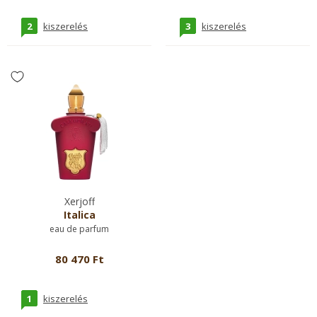
2
3
kiszerelés
kiszerelés
Xerjoff
Italica
eau de parfum
80 470 Ft
1
kiszerelés