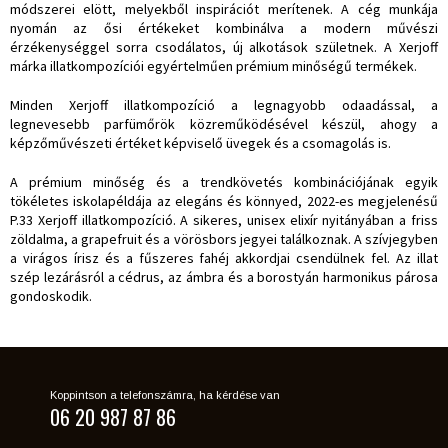
módszerei elött, melyekből inspirációt merítenek. A cég munkája
nyomán az ősi értékeket kombinálva a modern művészi
érzékenységgel sorra csodálatos, új alkotások születnek. A Xerjoff
márka illatkompozíciói egyértelműen prémium minőségű termékek.
Minden Xerjoff illatkompozíció a legnagyobb odaadással, a
legnevesebb parfümőrök közreműködésével készül, ahogy a
képzőművészeti értéket képviselő üvegek és a csomagolás is.
A prémium minőség és a trendkövetés kombinációjának egyik
tökéletes iskolapéldája az elegáns és könnyed, 2022-es megjelenésű
P.33 Xerjoff illatkompozíció. A sikeres, unisex elixír nyitányában a friss
zöldalma, a grapefruit és a vörösbors jegyei találkoznak. A szívjegyben
a virágos írisz és a fűszeres fahéj akkordjai csendülnek fel. Az illat
szép lezárásról a cédrus, az ámbra és a borostyán harmonikus párosa
gondoskodik.
Koppintson a telefonszámra, ha kérdése van
06 20 987 87 86