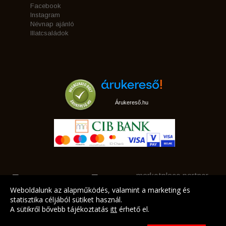
Facebook
Instagram
Névnap ajánló
Illatcsaládok
Árukereső.hu
marketplace partner
Weboldalunk az alapműködés, valamint a marketing és
statisztika céljából sütiket használ.
A sütikről bővebb tájékoztatás
itt
érhető el.
A LEGJOBB AJÁNLATAINK AZ ÖN CÍMÉRE!