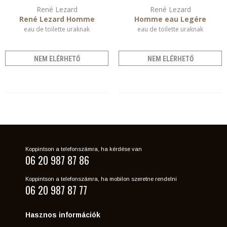
René Lezard
René Lezard
René Lezard Homme
Homme eau Legére
eau de toilette uraknak
eau de toilette uraknak
NEM ELÉRHETŐ
NEM ELÉRHETŐ
Koppintson a telefonszámra, ha kérdése van
06 20 987 87 86
Koppintson a telefonszámra, ha mobilon szeretne rendelni
06 20 987 87 77
Hasznos információk