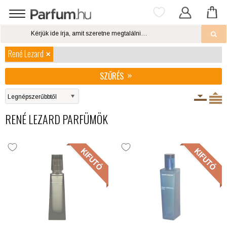
René Lezard
SZŰRÉS
RENÉ LEZARD PARFÜMÖK