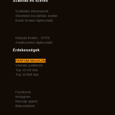
Szállítás és fizetés
Szállítási információk
Sikertelen kiszállítás esetén
Banki fizetési tájékoztató
Kártyás fizetés - GYFK
Adatkezelési tájékoztató
Érdekességek
PARFÜM MAGAZIN
Várható parfümök
Top 10 női illat
Top 10 férfi illat
Facebook
Instagram
Névnap ajánló
Illatcsaládok