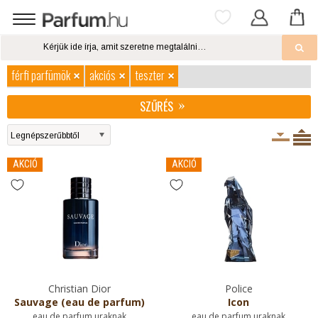
férfi parfümök
akciós
teszter
SZŰRÉS
AKCIÓ
AKCIÓ
Christian Dior
Police
Sauvage (eau de parfum)
Icon
eau de parfum uraknak
eau de parfum uraknak