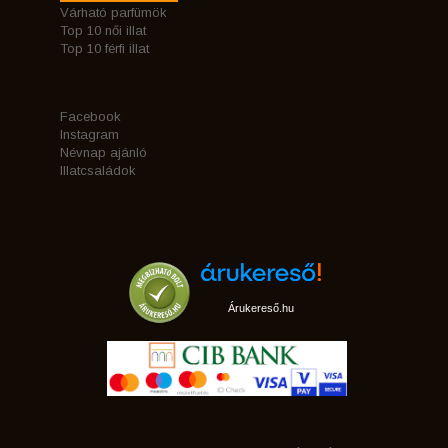
Várható parfümök
Top 10 női illat
Top 10 férfi illat
Facebook
Instagram
Névnap ajánló
Illatcsaládok
Árukereső.hu