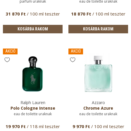
parfum uraknak
eau de toilette uraknak
31 870 Ft
/ 100 ml teszter
18 870 Ft
/ 100 ml teszter
KOSÁRBA RAKOM
KOSÁRBA RAKOM
AKCIÓ
AKCIÓ
Ralph Lauren
Azzaro
Polo Cologne Intense
Chrome Azure
eau de toilette uraknak
eau de toilette uraknak
19 970 Ft
/ 118 ml teszter
9 970 Ft
/ 100 ml teszter