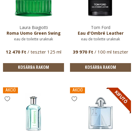
Laura Biagiotti
Tom Ford
Roma Uomo Green Swing
Eau d'Ombré Leather
eau de toilette uraknak
eau de toilette uraknak
12 470 Ft
/ teszter 125 ml
39 970 Ft
/ 100 ml teszter
KOSÁRBA RAKOM
KOSÁRBA RAKOM
AKCIÓ
AKCIÓ