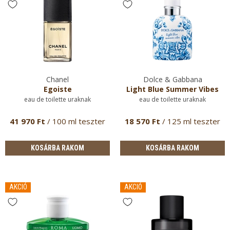
Chanel
Dolce & Gabbana
Egoiste
Light Blue Summer Vibes
eau de toilette uraknak
eau de toilette uraknak
41 970 Ft
/ 100 ml teszter
18 570 Ft
/ 125 ml teszter
KOSÁRBA RAKOM
KOSÁRBA RAKOM
AKCIÓ
AKCIÓ