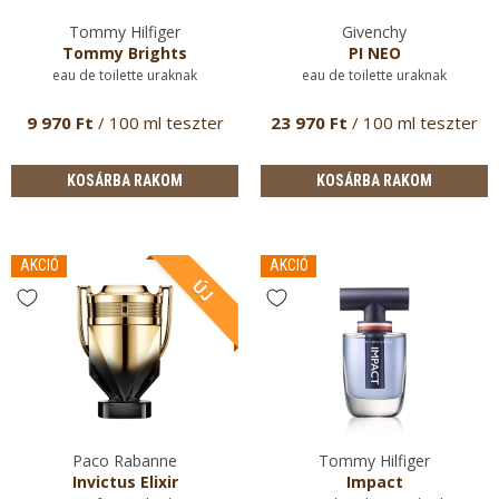
Tommy Hilfiger
Givenchy
Tommy Brights
PI NEO
eau de toilette uraknak
eau de toilette uraknak
9 970 Ft
/ 100 ml teszter
23 970 Ft
/ 100 ml teszter
KOSÁRBA RAKOM
KOSÁRBA RAKOM
AKCIÓ
AKCIÓ
Paco Rabanne
Tommy Hilfiger
Invictus Elixir
Impact