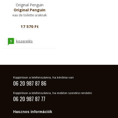
Original Penguin
Original Penguin
eau de toilette uraknak
17 570 Ft
1
kiszerelés
Koppintson a telefonszámra, ha kérdése van
06 20 987 87 86
Koppintson a telefonszámra, ha mobilon szeretne rendelni
06 20 987 87 77
Hasznos információk