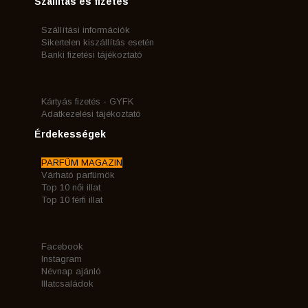
Szállítás és fizetés
Szállítási információk
Sikertelen kiszállítás esetén
Banki fizetési tájékoztató
Kártyás fizetés - GYFK
Adatkezelési tájékoztató
Érdekességek
PARFÜM MAGAZIN
Várható parfümök
Top 10 női illat
Top 10 férfi illat
Facebook
Instagram
Névnap ajánló
Illatcsaládok