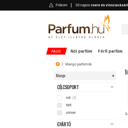
Fiókom
30 napos
csere és visszavásár
Akció
Női parfüm
Férfi parfüm
Mango parfümök
M
×
Mango
SZŰRÉS
CÉLCSOPORT
női
(3)
férfi
unisex
L
GYÁRTÓ