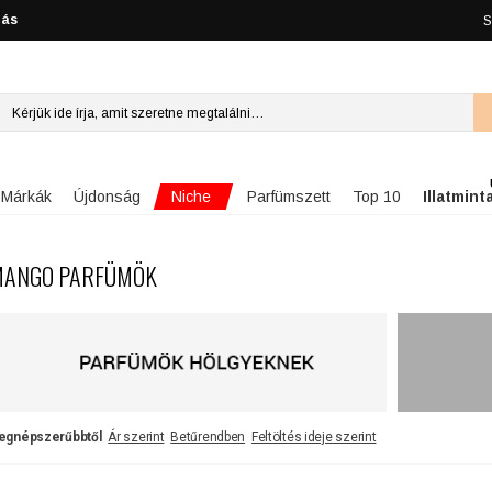
lás
S
Niche
Márkák
Újdonság
Parfümszett
Top 10
Illatmint
ANGO PARFÜMÖK
egnépszerűbbtől
Ár szerint
Betűrendben
Feltöltés ideje szerint