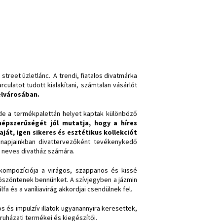
treet üzletlánc. A trendi, fiatalos divatmárka
rculatot tudott kialakítani, számtalan vásárlót
elvárosában.
 de a termékpalettán helyet kaptak különböző
épszerűségét jól mutatja, hogy a híres
át, igen sikeres és esztétikus kollekciót
apjainkban divattervezőként tevékenykedő
a neves divatház számára.
tkompozíciója a virágos, szappanos és kissé
köszöntenek bennünket. A szívjegyben a jázmin
fa és a vaníliavirág akkordjai csendülnek fel.
los és impulzív illatok ugyanannyira keresettek,
uházati termékei és kiegészítői.