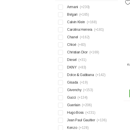
Armani
(+230)
Bvlgari
(+165)
Calvin Klein
(+168)
Carolina Herrera
(+181)
Chanel
(+162)
Chloé
(+83)
Christian Dior
(+169)
Diesel
(+31)
e
DKNY
(+83)
Dolce & Gabbana
(+142)
Gisada
(+19)
Givenchy
(+153)
Gucci
(+134)
Guerlain
(+206)
Hugo Boss
(+231)
Jean Paul Gaultier
(+136)
Kenzo
(+128)