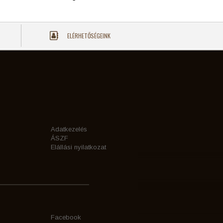
ELÉRHETŐSÉGEINK
Adatkezelés
ÁSZF
Elállási nyilatkozat
Facebook