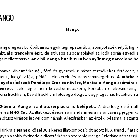
ANGO
Mango
ango
egész Európában az egyik legnépszerűbb, spanyol székhelyű, high- s
aktuális trendekre épít, de stílusos alapdarabjaival az idők során egyedi a
a mellett tartva.
Az első Mango butik 1984-ben nyílt meg Barcelona b
panyol divatmárka női, férfi és gyermek ruházati termékeket értékesít,
áruk, kiegészítők, például ékszerek és napszemüvegek is.
A márka n
nyol színésznő Penélope Cruz és nővére, Monica a Mango számára saj
vezett.
Jelenleg a nem kevésbé népszerű, korábban énekesnőként, n
toria Beckham, David Beckham felesége dolgozik egy izgalmas kollekción 
2-ben a Mango az illatszerpiacra is belépett.
A divatcég első illa
deres
MNG Cut
. Az illat kezdésében a mandarin és a narancsvirág jegyei 
a lótusz virágos jegyei dominálnak. A lezárásban az érzéki pézsma, a szantál
jainkra a
Mango
közel 30 sikeres illatkompozíciót adott ki. A trendi, fiata
gyan a több évtizede a divattérképen szereplő Mango üzletlánc népszerű r