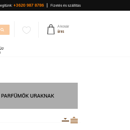
+3620 987 8786
egítünk:
Fizetés és szállítás
A kosár
üres
ÚJ
a