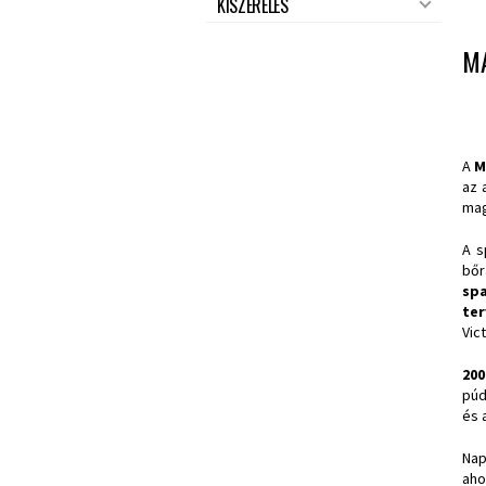
KISZERELÉS
M
A
M
az 
mag
A s
bőr
spa
ter
Vic
200
pú
és 
Nap
aho