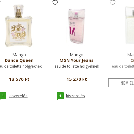
Mango
Mango
Ma
Dance Queen
MGN Your Jeans
C
au de toilette hölgyeknek
eau de toilette hölgyeknek
eau de toilet
13 570 Ft
15 270 Ft
NEM EL
1
1
kiszerelés
kiszerelés