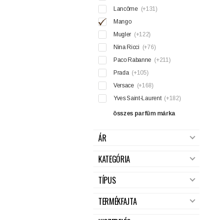
Lancôme
(+131)
Mango
Mugler
(+122)
Nina Ricci
(+76)
Paco Rabanne
(+211)
Prada
(+105)
Versace
(+168)
Yves Saint-Laurent
(+182)
összes parfüm márka
ÁR
KATEGÓRIA
TÍPUS
TERMÉKFAJTA