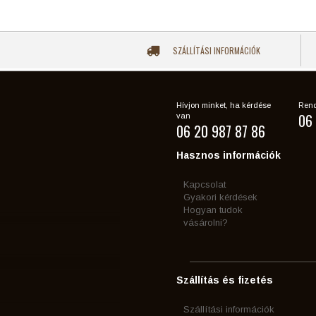
SZÁLLÍTÁSI INFORMÁCIÓK
Hívjon minket, ha kérdése
Rend
06 
van
06 20 987 87 86
Hasznos információk
Kapcsolat
Gyakori kérdések
Hogyan tudok
vásárolni?
Szállítás és fizetés
Szállítási információk