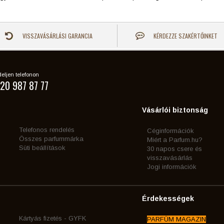
VISSZAVÁSÁRLÁSI GARANCIA
KÉRDEZZE SZAKÉRTŐINKET
eljen telefonon
20 987 87 77
Vásárlói biztonság
Telefonos rendelés
Céginformációk
Összes parfummárka
Miért a Parfum.hu?
Süti beállítások
30 napos csere és
visszavásárlás
Jogi információk
Érdekességek
Kártyás fizetés - GYFK
PARFÜM MAGAZIN