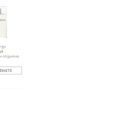
ngo
ut
te hölgyeknek
ÉRHETŐ