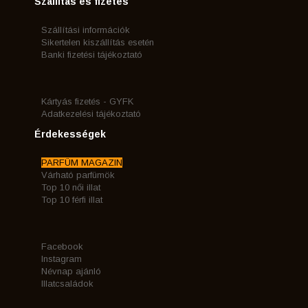
Szállítás és fizetés
Szállítási információk
Sikertelen kiszállítás esetén
Banki fizetési tájékoztató
Kártyás fizetés - GYFK
Adatkezelési tájékoztató
Érdekességek
PARFÜM MAGAZIN
Várható parfümök
Top 10 női illat
Top 10 férfi illat
Facebook
Instagram
Névnap ajánló
Illatcsaládok