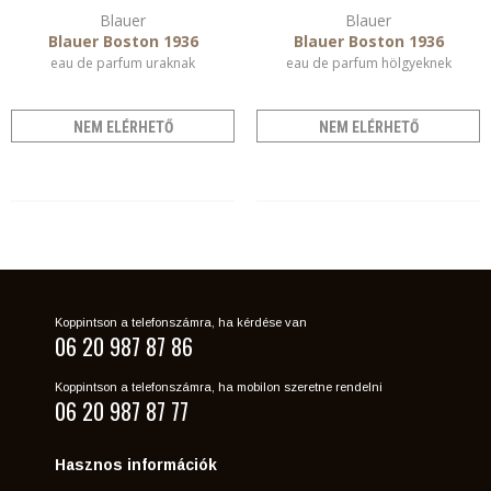
Blauer
Blauer
Blauer Boston 1936
Blauer Boston 1936
eau de parfum uraknak
eau de parfum hölgyeknek
NEM ELÉRHETŐ
NEM ELÉRHETŐ
Koppintson a telefonszámra, ha kérdése van
06 20 987 87 86
Koppintson a telefonszámra, ha mobilon szeretne rendelni
06 20 987 87 77
Hasznos információk