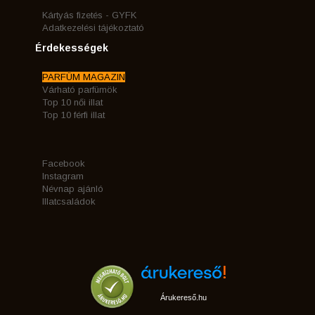
Kártyás fizetés - GYFK
Adatkezelési tájékoztató
Érdekességek
PARFÜM MAGAZIN
Várható parfümök
Top 10 női illat
Top 10 férfi illat
Facebook
Instagram
Névnap ajánló
Illatcsaládok
Árukereső.hu