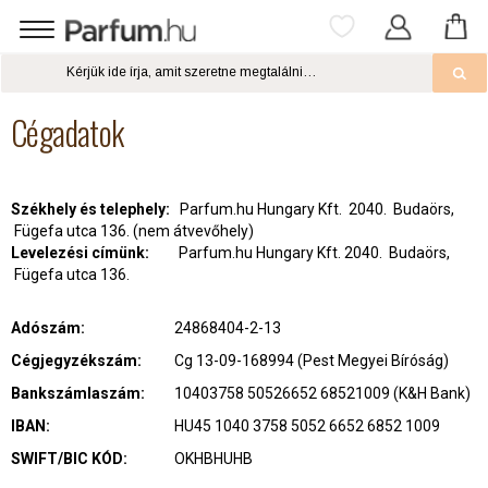
Cégadatok
Székhely és telephely:
Parfum.hu Hungary Kft. 2040. Budaörs,
Fügefa utca 136. (nem átvevőhely)
Levelezési címünk:
Parfum.hu Hungary Kft. 2040. Budaörs,
Fügefa utca 136.
Adószám:
24868404-2-13
Cégjegyzékszám:
Cg 13-09-168994 (Pest Megyei Bíróság)
Bankszámlaszám:
10403758 50526652 68521009 (K&H Bank)
IBAN:
HU45 1040 3758 5052 6652 6852 1009
SWIFT/BIC KÓD:
OKHBHUHB