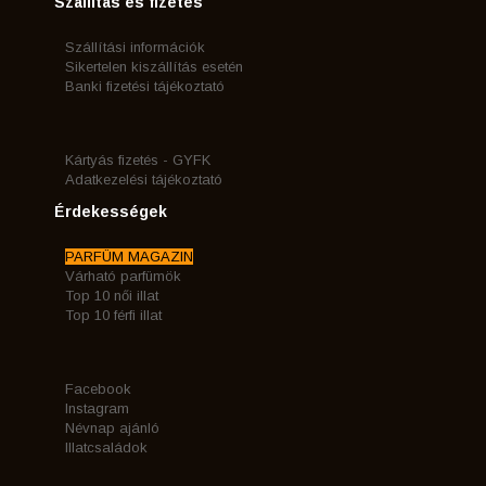
Szállítás és fizetés
Szállítási információk
Sikertelen kiszállítás esetén
Banki fizetési tájékoztató
Kártyás fizetés - GYFK
Adatkezelési tájékoztató
Érdekességek
PARFÜM MAGAZIN
Várható parfümök
Top 10 női illat
Top 10 férfi illat
Facebook
Instagram
Névnap ajánló
Illatcsaládok