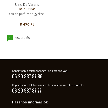
Ulric De Varens
Mini Pink
eau de parfum hölgyeknek
8 470 Ft
1
kiszerelés
Koppintson a telefonszámra, ha kérdése van
06 20 987 87 86
Koppintson a telefonszámra, ha mobilon szeretne rendelni
06 20 987 87 77
Hasznos információk