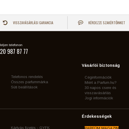
VISSZAVÁSÁRLÁSI GARANCIA
KÉRDEZZE SZAKÉRTŐINKET
eljen telefonon
20 987 87 77
Vásárlói biztonság
Telefonos rendelés
Céginformációk
Összes parfummárka
Miért a Parfum.hu?
Süti beállítások
30 napos csere és
visszavásárlás
Jogi információk
Érdekességek
Kártyás fizetés - GYFK
PARFÜM MAGAZIN