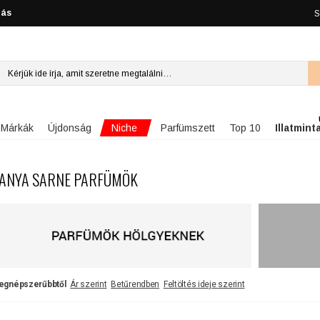
lás
S
Niche
Márkák
Újdonság
Parfümszett
Top 10
Illatmint
ANYA SARNE PARFÜMÖK
egnépszerűbbtől
Ár szerint
Betűrendben
Feltöltés ideje szerint