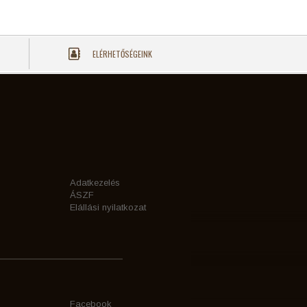
ELÉRHETŐSÉGEINK
Adatkezelés
ÁSZF
Elállási nyilatkozat
Facebook