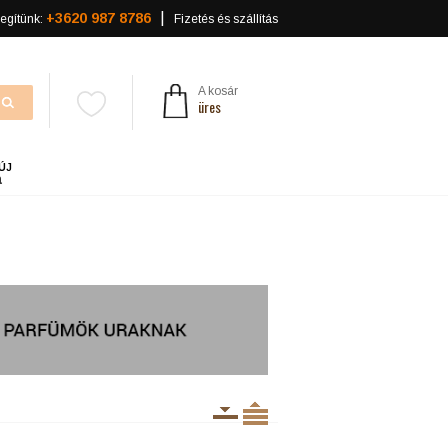
+3620 987 8786
egítünk:
Fizetés és szállítás
A kosár
üres
ÚJ
a