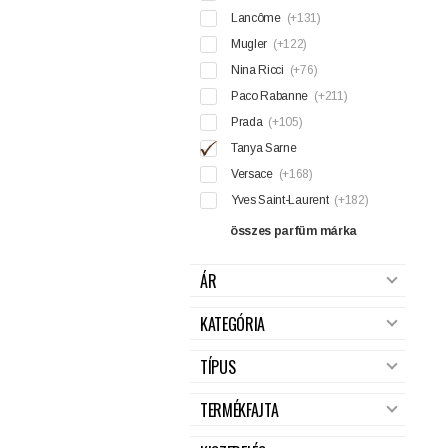
Lancôme
(+131)
Mugler
(+122)
Nina Ricci
(+76)
Paco Rabanne
(+211)
Prada
(+105)
Tanya Sarne
Versace
(+168)
Yves Saint-Laurent
(+182)
összes parfüm márka
ÁR
KATEGÓRIA
TÍPUS
TERMÉKFAJTA