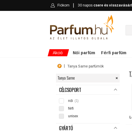
Fiókom
30 napos
csere és visszavásár
Akció
Női parfüm
Férfi parfüm
Tanya Sarne parfümök
T
×
Tanya Sarne
SZŰRÉS
CÉLCSOPORT
női
(1)
férfi
unisex
L
GYÁRTÓ