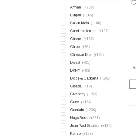
Armani
(+230)
Bvlgari
(+165)
Calvin Klein
(+168)
Carolina Herrera
(+181)
Chanel
(+162)
Chloé
(+83)
Christian Dior
(+169)
Diesel
(+31)
e
DKNY
(+83)
Dolce & Gabbana
(+142)
Gisada
(+19)
Givenchy
(+153)
Gucci
(+134)
Guerlain
(+206)
Hugo Boss
(+231)
Jean Paul Gaultier
(+136)
Kenzo
(+128)