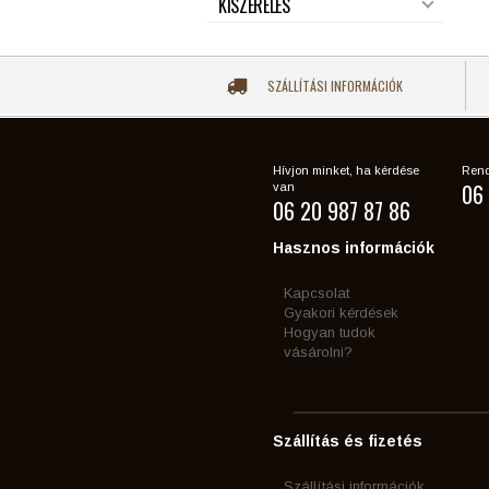
KISZERELÉS
SZÁLLÍTÁSI INFORMÁCIÓK
Hívjon minket, ha kérdése
Rend
06 
van
06 20 987 87 86
Hasznos információk
Kapcsolat
Gyakori kérdések
Hogyan tudok
vásárolni?
Szállítás és fizetés
Szállítási információk