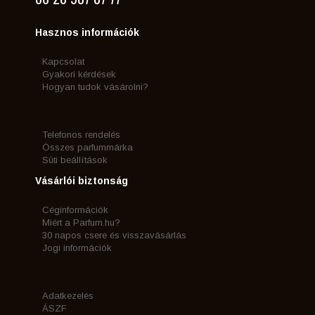
Hasznos információk
Kapcsolat
Gyakori kérdések
Hogyan tudok vásárolni?
Telefonos rendelés
Összes parfummárka
Süti beállítások
Vásárlói biztonság
Céginformációk
Miért a Parfum.hu?
30 napos csere és visszavásárlás
Jogi információk
Adatkezelés
ÁSZF