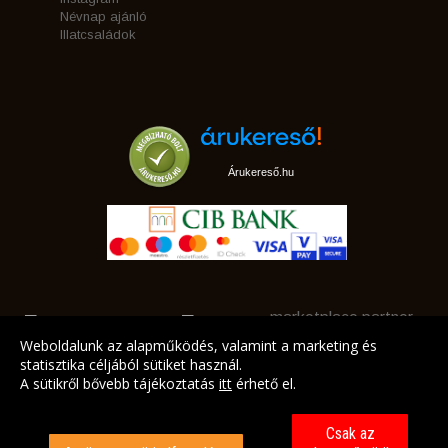
Névnap ajánló
Illatcsaládok
Árukereső.hu
marketplace partner
Weboldalunk az alapműködés, valamint a marketing és
statisztika céljából sütiket használ.
A sütikről bővebb tájékoztatás
itt
érhető el.
A LEGJOBB AJÁNLATAINK AZ ÖN CÍMÉRE!
Csak az