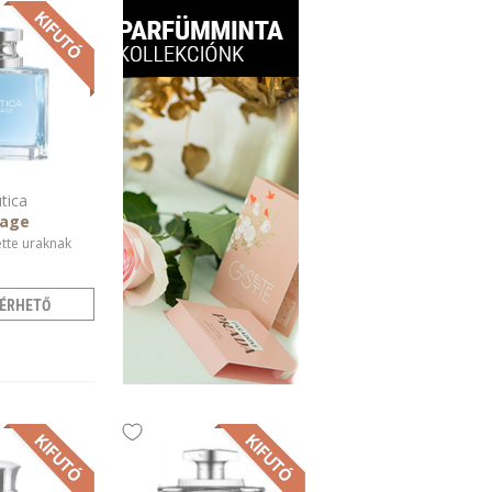
tica
age
ette uraknak
ÉRHETŐ