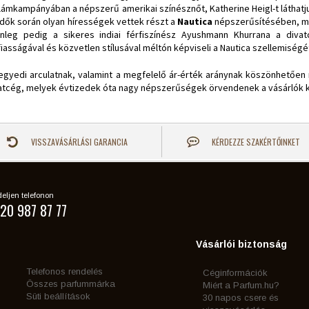
lámkampányában a népszerű amerikai színésznőt, Katherine Heigl-t látha
idők során olyan hírességek vettek részt a
Nautica
népszerűsítésében, mi
enleg pedig a sikeres indiai férfiszínész Ayushmann Khurrana a div
fiasságával és közvetlen stílusával méltón képviseli a Nautica szellemiségé
egyedi arculatnak, valamint a megfelelő ár-érték aránynak köszönhetően na
atcég, melyek évtizedek óta nagy népszerűségek örvendenek a vásárlók 
VISSZAVÁSÁRLÁSI GARANCIA
KÉRDEZZE SZAKÉRTŐINKET
eljen telefonon
20 987 87 77
Vásárlói biztonság
Telefonos rendelés
Céginformációk
Összes parfummárka
Miért a Parfum.hu?
Süti beállítások
30 napos csere és