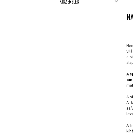
KISZERELÉS
N
Nem
vil
a v
ala
A s
ami
mel
A s
A k
szí
lez
A f
kín