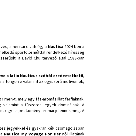
eves, amerikai divatcég, a
Nautica
2024-ben a
emelkedő sportolói múlttal rendelkező híresség
szerűsíti a David Chu tervező által 1983-ban
e a latin Nauticus szóból eredeztethető,
va a tengerre valamint az egyszerű motívumok,
or men
-t, mely egy fás-aromás illat férfiaknak.
g valamint a fűszeres jegyek dominálnak. A
mint egy csipet kömény aromái jelennek meg. A
.
n vizes jegyekkel és gyakran kék csomagolásban
ó a
Nautica My Voyage For Her
női illatának