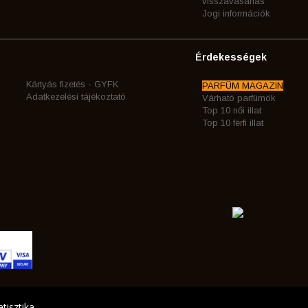
visszavásárlás
Jogi információk
Érdekességek
Kártyás fizetés - GYFK
PARFÜM MAGAZIN
Adatkezelési tájékoztató
Várható parfümök
Top 10 női illat
Top 10 férfi illat
tisztika