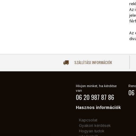
rek
Az 
jel
fér
Az 
div
SZÁLLÍTÁSI INFORMÁCIÓK
Hívjon minket, ha kérdése
Rend
06 
van
06 20 987 87 86
Hasznos információk
Kapcsolat
Gyakori kérdések
Hogyan tudok