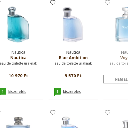
Nautica
Nautica
Nau
Nautica
Blue Ambition
Voy
eau de toilette uraknak
eau de toilette uraknak
eau de toil
10 970 Ft
9 570 Ft
NEM EL
1
1
kiszerelés
kiszerelés