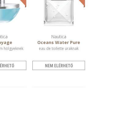
tica
Nautica
oyage
Oceans Water Pure
m hölgyeknek
eau de toilette uraknak
ÉRHETŐ
NEM ELÉRHETŐ