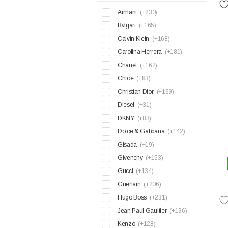
Armani
(+230)
Bvlgari
(+165)
Calvin Klein
(+168)
Carolina Herrera
(+181)
Chanel
(+162)
Chloé
(+83)
Christian Dior
(+169)
Diesel
(+31)
DKNY
(+83)
Dolce & Gabbana
(+142)
Gisada
(+19)
Givenchy
(+153)
Gucci
(+134)
Guerlain
(+206)
Hugo Boss
(+231)
Jean Paul Gaultier
(+136)
Kenzo
(+128)