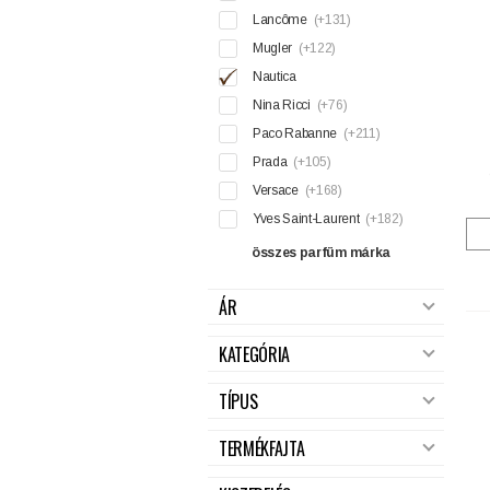
Lancôme
(+131)
Mugler
(+122)
Nautica
Nina Ricci
(+76)
Paco Rabanne
(+211)
Prada
(+105)
Versace
(+168)
Yves Saint-Laurent
(+182)
összes parfüm márka
ÁR
KATEGÓRIA
TÍPUS
TERMÉKFAJTA