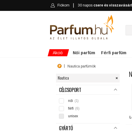
Fiókom
30 napos
csere és visszavásár
Akció
Női parfüm
Férfi parfüm
Nautica parfümök
N
×
Nautica
SZŰRÉS
CÉLCSOPORT
női
(1)
férfi
(6)
unisex
L
GYÁRTÓ