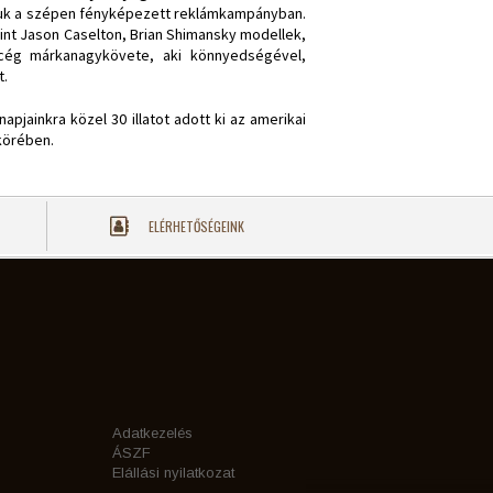
tjuk a szépen fényképezett reklámkampányban.
nt Jason Caselton, Brian Shimansky modellek,
atcég márkanagykövete, aki könnyedségével,
t.
pjainkra közel 30 illatot adott ki az amerikai
körében.
ELÉRHETŐSÉGEINK
Adatkezelés
ÁSZF
Elállási nyilatkozat