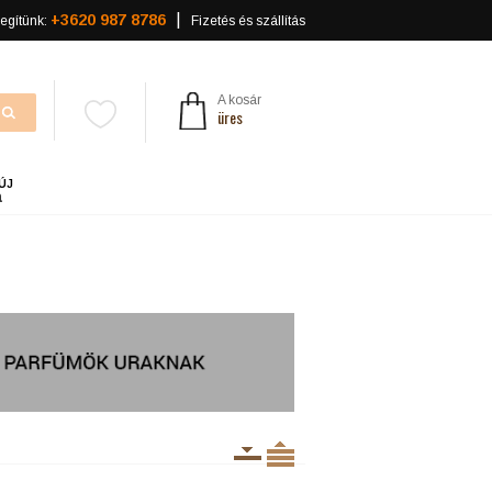
+3620 987 8786
egítünk:
Fizetés és szállítás
A kosár
üres
ÚJ
a