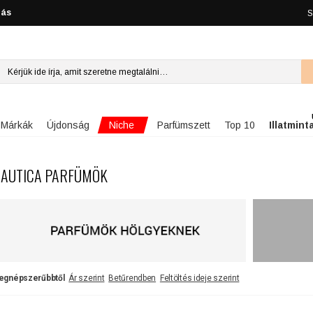
lás
S
Niche
Márkák
Újdonság
Parfümszett
Top 10
Illatmint
AUTICA PARFÜMÖK
egnépszerűbbtől
Ár szerint
Betűrendben
Feltöltés ideje szerint