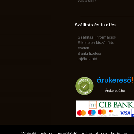
vásárolni?
Szállítás és fizetés
Szállítási információk
Sikertelen kiszállítás
esetén
Banki fizetési
tájékoztató
Árukereső.hu
Weboldalunk az alapműködés, valamint a marketing és sta