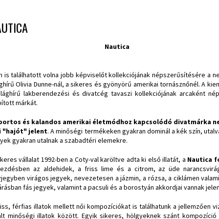
AUTICA
Nautica
 is találhatott volna jobb képviselőt kollekciójának népszerűsítésére a n
ághírű Olivia Dunne-nál, a sikeres és gyönyörű amerikai tornásznőnél. A ki
ilághírű lakberendezési és divatcég tavaszi kollekciójának arcaként nép
pított márkát.
portos és kalandos amerikai életmódhoz kapcsolódó divatmárka nev
 "hajót" jelent
. A minőségi termékeken gyakran dominál a kék szín, utal
yek gyakran utalnak a szabadtéri elemekre.
ikeres vállalat 1992-ben a Coty-val karöltve adta ki első illatát, a
Nautica f
ezdésben az aldehidek, a friss lime és a citrom, az üde narancsvirá
vjegyben virágos jegyek, nevezetesen a jázmin, a rózsa, a ciklámen vala
árásban fás jegyek, valamint a pacsuli és a borostyán akkordjai vannak jelen
riss, férfias illatok mellett női kompozíciókat is találhatunk a jellemzőe
ált minőségi illatok között. Egyik sikeres, hölgyeknek szánt kompozíci