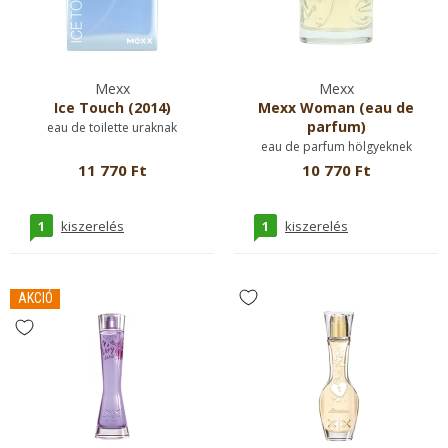
Mexx
Mexx
Ice Touch (2014)
Mexx Woman (eau de
parfum)
eau de toilette uraknak
eau de parfum hölgyeknek
11 770 Ft
10 770 Ft
1
1
kiszerelés
kiszerelés
AKCIÓ