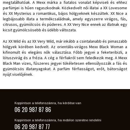
megtalálhatóak. A Mexx márka a fiatalos vonalat képviseli és ehhez
parfümjei is hűen ragaszkodnak. Közkedvelt női illatai a XX Lovesome
és XX Mysterius a romantikus, bájos hölgyeknek készültek. XX Nice a
legbájosabb illata a termékcsaládnak, amely egyszerre virágos, fás,
citrusos, gyümölcsös és púderes. A XX Very Nice ennek az illatnak egy
kicsit gyümölcsösebb és üdébb változata.
Az XX Wild és az XX Very Wild, már inkább a csintalanabb és pimaszabb
hölgyek körében kedvelt. Az orientális-virágos Mexx Black Woman a
kifinomult és elegáns nők választása. Főbb jegyei a feketeribizli, a
lótuszvirág és a frézia. A cég a férfiakról sem feledkezik meg. A Mexx
Black Man vizes, fűszeres jegyei tökéletesen ellensúlyozzák a fás és
gyümölcsös illatanyagokat. A parfüm férfiasságot, erőt, bátorságot
nyújt viselőjének.
Koppintson a telefonszámra, ha kérdése van
06 20 987 87 86
Koppintson a telefonszámra, ha mobilon szeretne rendelni
06 20 987 87 77