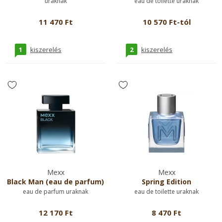
uraknak
eau de toilette uraknak
11 470 Ft
10 570 Ft-tól
1
2
kiszerelés
kiszerelés
Mexx
Mexx
Black Man (eau de parfum)
Spring Edition
eau de parfum uraknak
eau de toilette uraknak
12 170 Ft
8 470 Ft