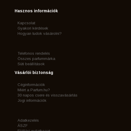
Hasznos információk
Kapcsolat
Gyakori kérdések
Hogyan tudok vásárolni?
Telefonos rendelés
Összes parfummárka
Süti beállítások
Vásárlói biztonság
Céginformációk
Miért a Parfum.hu?
30 napos csere és visszavásárlás
Jogi információk
Adatkezelés
ÁSZF
Elállási nyilatkozat