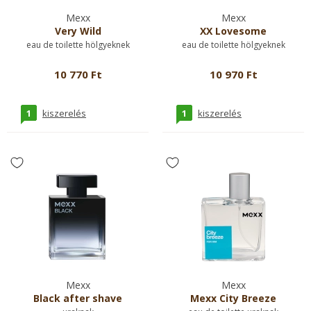
Mexx
Mexx
Very Wild
XX Lovesome
eau de toilette hölgyeknek
eau de toilette hölgyeknek
10 770 Ft
10 970 Ft
1
1
kiszerelés
kiszerelés
Mexx
Mexx
Black after shave
Mexx City Breeze