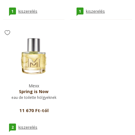
1
1
kiszerelés
kiszerelés
Mexx
Spring is Now
eau de toilette hölgyeknek
11 670 Ft-tól
2
kiszerelés