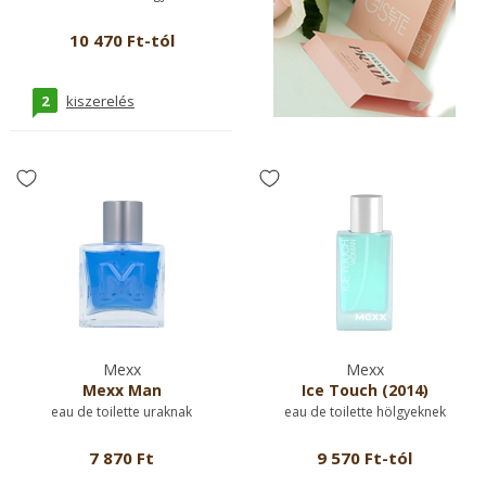
10 470 Ft-tól
2
kiszerelés
Mexx
Mexx
Mexx Man
Ice Touch (2014)
eau de toilette uraknak
eau de toilette hölgyeknek
7 870 Ft
9 570 Ft-tól