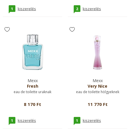
1
2
kiszerelés
kiszerelés
Mexx
Mexx
Fresh
Very Nice
eau de toilette uraknak
eau de toilette hölgyeknek
8 170 Ft
11 770 Ft
1
1
kiszerelés
kiszerelés