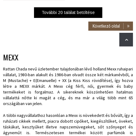
További
20
találat betöltése
Következő oldal
MEXX
Rattan Chada nevű üzletember tulajdonában lévő holland Mexx ruhaipari
vállalat, 1980-ban alakult és 1986-ban olvadt össze két márkanévből, a
M (Mustache) + E(Emanuelle) + XX (a Kiss Kiss rövidítése), így hozva
létre a MEXX márkát. A Mexx cég férfi, női, gyermek és baby
termékeket is forgalmaz. A sikereknek köszönhetően hatalmas
vállalattá nőtte ki magát a cég, és ma már a világ több mint 65
országában van jelen.
A többi nagyvállalathoz hasonlóan a Mexx is növekedett és bővült, így a
ruházati cikkek mellett, piacra dobott cipőket, kiegészítőket, öveket,
táskákat, kesztyűket illetve napszemüvegeket, sőt szőnyeget és
ágyneműt is. Természetesen termékei között parfümök is