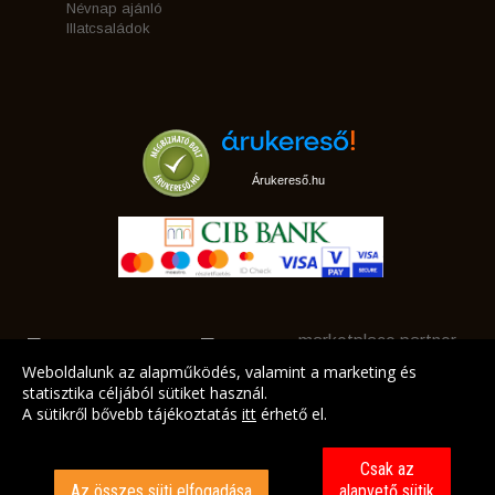
Névnap ajánló
Illatcsaládok
Árukereső.hu
marketplace partner
Weboldalunk az alapműködés, valamint a marketing és
statisztika céljából sütiket használ.
A sütikről bővebb tájékoztatás
itt
érhető el.
A LEGJOBB AJÁNLATAINK AZ ÖN CÍMÉRE!
Csak az
Az összes süti elfogadása
alapvető sütik