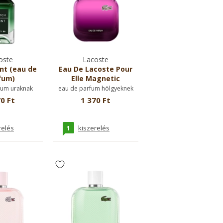
oste
Lacoste
nt (eau de
Eau De Lacoste Pour
fum)
Elle Magnetic
fum uraknak
eau de parfum hölgyeknek
0 Ft
1 370 Ft
1
relés
kiszerelés