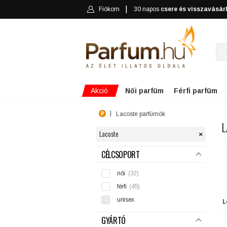
Fiókom
30 napos
csere és visszavásár
Akció
Női parfüm
Férfi parfüm
Lacoste parfümök
L
×
Lacoste
SZŰRÉS
CÉLCSOPORT
női
(32)
férfi
(45)
unisex
L
GYÁRTÓ