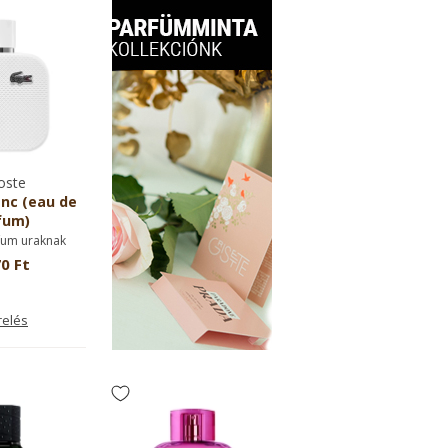
oste
anc (eau de
fum)
fum uraknak
0 Ft
relés