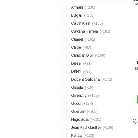
Armani
(+230)
Bvlgari
(+165)
Calvin Klein
(+168)
Carolina Herrera
(+181)
Chanel
(+162)
Chloé
(+83)
Christian Dior
(+169)
Diesel
(+31)
e
DKNY
(+83)
Dolce & Gabbana
(+142)
Gisada
(+19)
Givenchy
(+153)
Gucci
(+134)
Guerlain
(+206)
Hugo Boss
(+231)
Jean Paul Gaultier
(+136)
Kenzo
(+128)