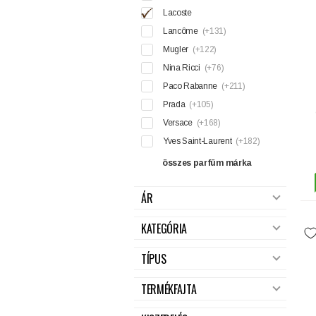
Lacoste
Lancôme
(+131)
Mugler
(+122)
Nina Ricci
(+76)
Paco Rabanne
(+211)
Prada
(+105)
Versace
(+168)
Yves Saint-Laurent
(+182)
összes parfüm márka
ÁR
KATEGÓRIA
TÍPUS
TERMÉKFAJTA