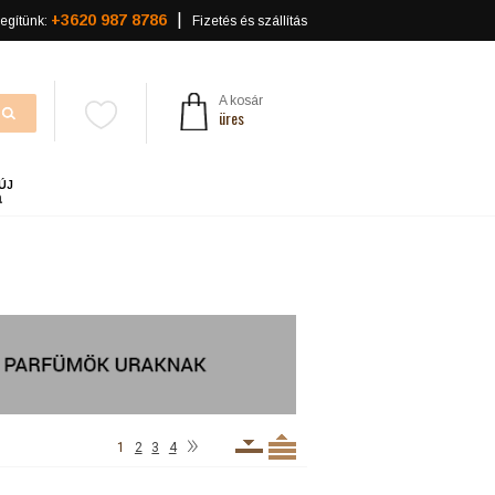
+3620 987 8786
egítünk:
Fizetés és szállítás
A kosár
üres
ÚJ
a
»
1
2
3
4