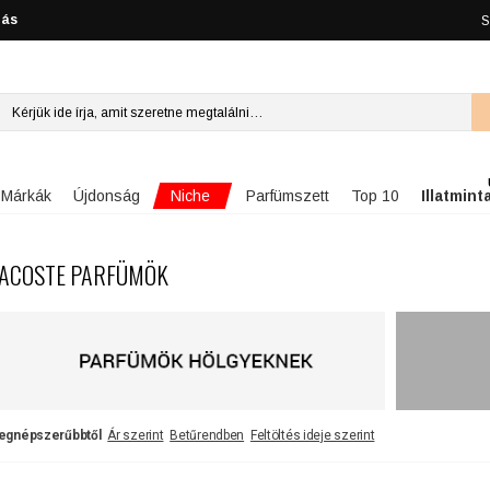
lás
S
Niche
Márkák
Újdonság
Parfümszett
Top 10
Illatmint
ACOSTE PARFÜMÖK
egnépszerűbbtől
Ár szerint
Betűrendben
Feltöltés ideje szerint