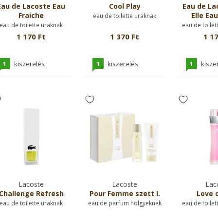
Eau de Lacoste Eau
Cool Play
Eau de La
Fraiche
Elle Eau
eau de toilette uraknak
eau de toilette uraknak
eau de toilet
1 170 Ft
1 370 Ft
1 17
1
1
1
kiszerelés
kiszerelés
kisze
Lacoste
Lacoste
Lac
Challenge Refresh
Pour Femme szett I.
Love o
eau de toilette uraknak
eau de parfum hölgyeknek
eau de toilet