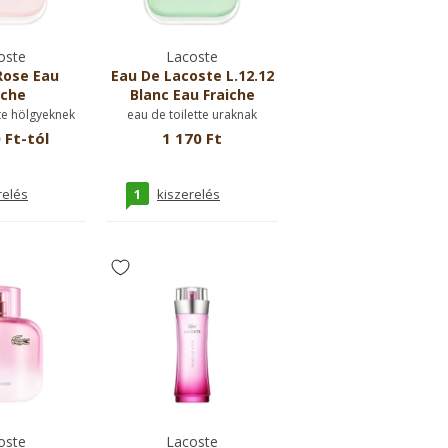
oste
Lacoste
Rose Eau
Eau De Lacoste L.12.12
iche
Blanc Eau Fraiche
te hölgyeknek
eau de toilette uraknak
 Ft-tól
1 170 Ft
1
relés
kiszerelés
oste
Lacoste