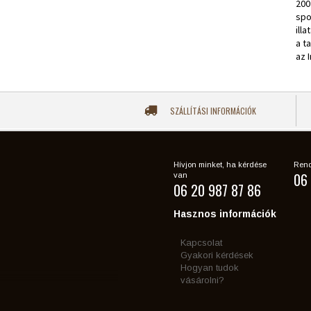
200
spo
ill
a t
az 
SZÁLLÍTÁSI INFORMÁCIÓK
Hívjon minket, ha kérdése
Rend
06 
van
06 20 987 87 86
Hasznos információk
Kapcsolat
Gyakori kérdések
Hogyan tudok
vásárolni?