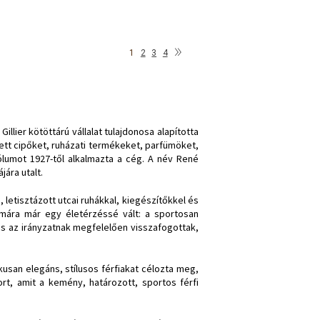
»
1
2
3
4
llier kötöttárú vállalat tulajdonosa alapította
zett cipőket, ruházati termékeket, parfümöket,
lumot 1927-től alkalmazta a cég. A név René
ára utalt.
 letisztázott utcai ruhákkal, kiegészítőkkel és
mára már egy életérzéssé vált: a sportosan
is az irányzatnak megfelelően visszafogottak,
kusan elegáns, stílusos férfiakat célozta meg,
rt, amit a kemény, határozott, sportos férfi