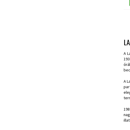
L
A L
193
órá
bec
A L
par
ele
ter
198
nag
ill