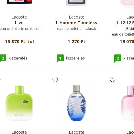
Lacoste
Lacoste
Lac
Live
L'Homme Timeless
L.12.12 
Fra
eau de toilette uraknak
eau de toilette uraknak
eau de toilet
15 870 Ft-tól
1 270 Ft
19 070
2
1
2
kiszerelés
kiszerelés
kisze
Lacoste
Lacoste
Lac