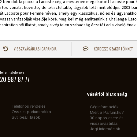
2-ben dobta piacra a Lacoste cég a mesterien megalkotott Lacoste pour H
rtos vonalat követte, de letisztultabb, lágyabb lett mint elődjei. 2003-b
atát Lacoste pour Femme néven, amely egy klasszikus, nőies és ugyanakkor 
avaszt varázsolják viselője köré. Meg kell még említenünk a Challenge illatot,
Inspiration női illatot, amely a végtelen szabadság érzetét adja viselőjének.
VISSZAVÁSÁRLÁSI GARANCIA
KÉRDEZZE SZAKÉRTŐINKET
eljen telefonon
20 987 87 77
Vásárlói biztonság
Telefonos rendelés
Céginformációk
Összes parfummárka
Miért a Parfum.hu?
Süti beállítások
30 napos csere és
visszavásárlás
Jogi információk