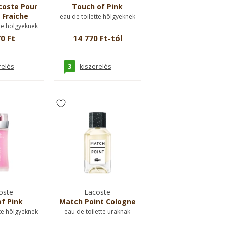
coste Pour
Touch of Pink
 Fraiche
eau de toilette hölgyeknek
te hölgyeknek
0 Ft
14 770 Ft-tól
3
relés
kiszerelés
oste
Lacoste
f Pink
Match Point Cologne
te hölgyeknek
eau de toilette uraknak