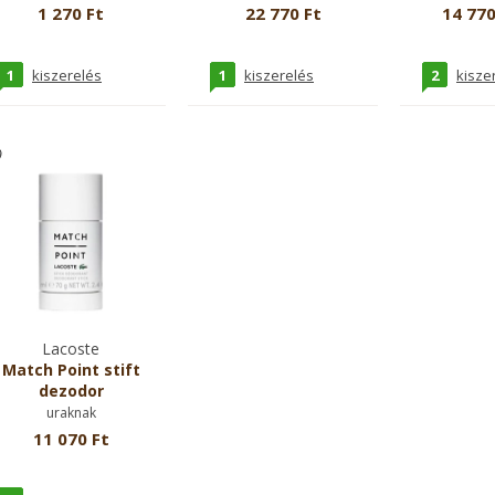
1 270 Ft
22 770 Ft
14 770
1
1
2
kiszerelés
kiszerelés
kisze
Lacoste
Match Point stift
dezodor
uraknak
11 070 Ft