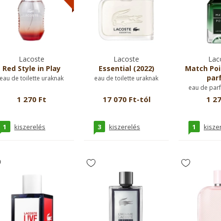
Lacoste
Lacoste
Lac
Red Style in Play
Essential (2022)
Match Poi
par
eau de toilette uraknak
eau de toilette uraknak
eau de par
1 270 Ft
17 070 Ft-tól
1 27
1
3
1
kiszerelés
kiszerelés
kisze