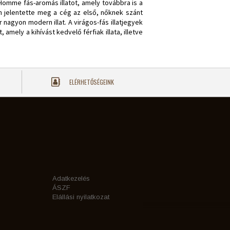
omme fás-aromás illatot, amely továbbra is a
an jelentette meg a cég az első, nőknek szánt
nagyon modern illat. A virágos-fás illatjegyek
 amely a kihívást kedvelő férfiak illata, illetve
ELÉRHETŐSÉGEINK
Adatkezelés
ÁSZF
Elállási nyilatkozat