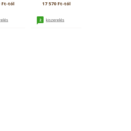
 Ft-tól
17 570 Ft-tól
2
relés
kiszerelés