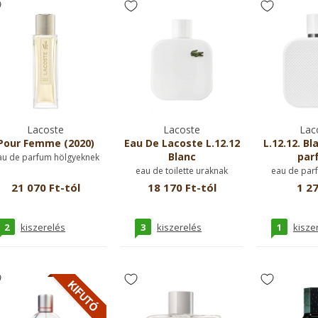
Lacoste
Lacoste
Lac
Pour Femme (2020)
Eau De Lacoste L.12.12
L.12.12. Bl
Blanc
par
au de parfum hölgyeknek
eau de toilette uraknak
eau de par
21 070 Ft-tól
18 170 Ft-tól
1 27
2
3
1
kiszerelés
kiszerelés
kisze