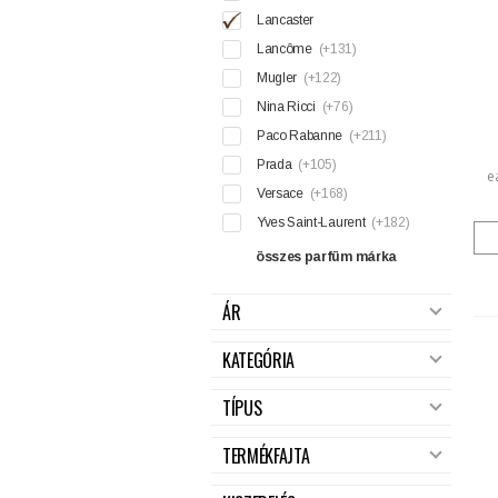
Lancaster
Lancôme
(+131)
Mugler
(+122)
Nina Ricci
(+76)
Paco Rabanne
(+211)
Prada
(+105)
e
Versace
(+168)
Yves Saint-Laurent
(+182)
összes parfüm márka
ÁR
KATEGÓRIA
TÍPUS
TERMÉKFAJTA