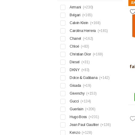
AK
Armani
(+230)
Bvlgari
(+165)
Calvin Klein
(+168)
Carolina Herrera
(+181)
Chanel
(+162)
Chloé
(+83)
Christian Dior
(+169)
Diesel
(+31)
fa
DKNY
(+83)
Dolce & Gabbana
(+142)
Gisada
(+19)
Givenchy
(+153)
Gucci
(+134)
Guerlain
(+206)
Hugo Boss
(+231)
Jean Paul Gaultier
(+136)
Kenzo
(+128)