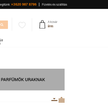
+3620 987 8786
egítünk:
Fizetés és szállítás
A kosár
üres
ÚJ
a