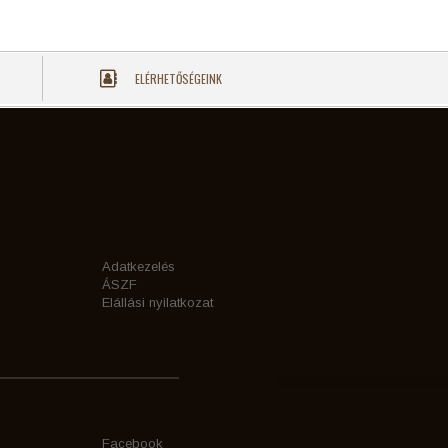
ELÉRHETŐSÉGEINK
Adatkezelés
ÁSZF
Elállási nyilatkozat
Facebook