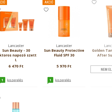
CIÓ
AKCIÓ
Lancaster
Lancaster
Lanc
Sun Beauty - 30
Sun Beauty Protective
Golden Tan
ktoros napozó szett
Fluid SPF 30
After Su
I.
6 470 Ft
5 970 Ft
NEM EL
1
1
kiszerelés
kiszerelés