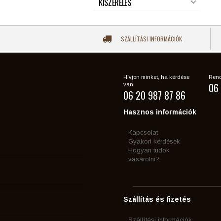
KISZERELÉS
SZÁLLÍTÁSI INFORMÁCIÓK
Hívjon minket, ha kérdése
Rend
06 
van
06 20 987 87 86
Hasznos információk
Kapcsolat
Gyakori kérdések
Hogyan tudok
vásárolni?
Szállítás és fizetés
Szállítási információk