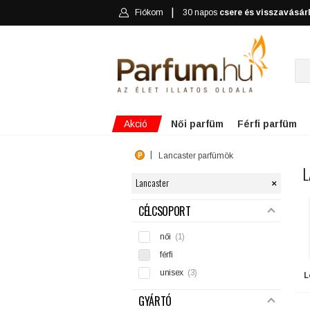
Fiókom
30 napos
csere és visszavásár
Akció
Női parfüm
Férfi parfüm
Lancaster parfümök
L
×
Lancaster
SZŰRÉS
CÉLCSOPORT
női
(1)
férfi
unisex
(3)
L
GYÁRTÓ