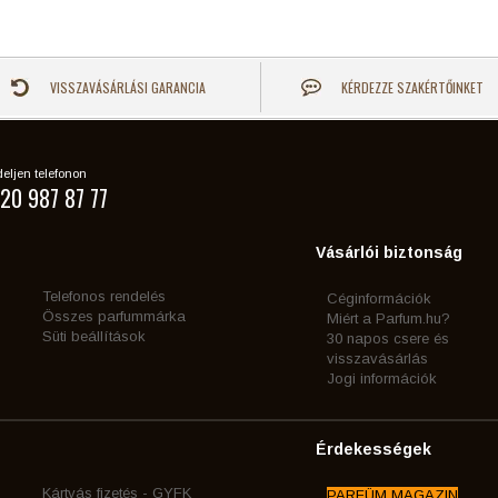
VISSZAVÁSÁRLÁSI GARANCIA
KÉRDEZZE SZAKÉRTŐINKET
eljen telefonon
20 987 87 77
Vásárlói biztonság
Telefonos rendelés
Céginformációk
Összes parfummárka
Miért a Parfum.hu?
Süti beállítások
30 napos csere és
visszavásárlás
Jogi információk
Érdekességek
Kártyás fizetés - GYFK
PARFÜM MAGAZIN