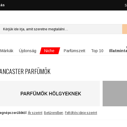
lás
S
Niche
Márkák
Újdonság
Parfümszett
Top 10
Illatmint
ANCASTER PARFÜMÖK
egnépszerűbbtől
Ár szerint
Betűrendben
Feltöltés ideje szerint