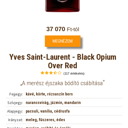
37 070
Ft-tól
MEGNÉZEM
Yves Saint-Laurent - Black Opium
Over Red
(117 értékelés)
„
“
A merész éjszaka bódító csábítása
Fejjegy:
kávé, körte, rózsaszín bors
Szívjegy:
narancsvirág, jázmin, mandarin
Alapjegy:
pacsuli, vanília, cédrusfa
Irányzat:
meleg, fűszeres, édes