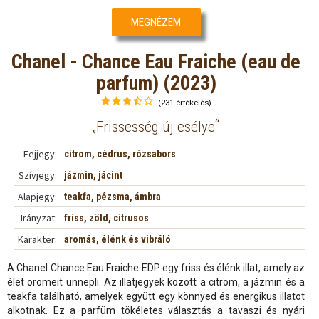
MEGNÉZEM
Chanel - Chance Eau Fraiche (eau de
parfum) (2023)
(231 értékelés)
„
“
Frissesség új esélye
Fejjegy:
citrom, cédrus, rózsabors
Szívjegy:
jázmin, jácint
Alapjegy:
teakfa, pézsma, ámbra
Irányzat:
friss, zöld, citrusos
Karakter:
aromás, élénk és vibráló
A Chanel Chance Eau Fraiche EDP egy friss és élénk illat, amely az
élet örömeit ünnepli. Az illatjegyek között a citrom, a jázmin és a
teakfa található, amelyek együtt egy könnyed és energikus illatot
alkotnak. Ez a parfüm tökéletes választás a tavaszi és nyári