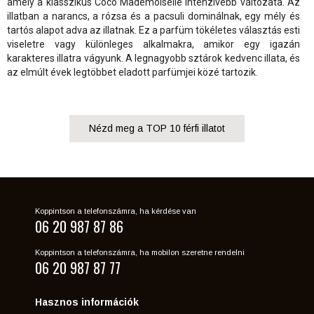
amely a klasszikus Coco Mademoiselle intenzívebb változata. Az
illatban a narancs, a rózsa és a pacsuli dominálnak, egy mély és
tartós alapot adva az illatnak. Ez a parfüm tökéletes választás esti
viseletre vagy különleges alkalmakra, amikor egy igazán
karakteres illatra vágyunk. A legnagyobb sztárok kedvenc illata, és
az elmúlt évek legtöbbet eladott parfümjei közé tartozik.
Nézd meg a TOP 10 férfi illatot
Koppintson a telefonszámra, ha kérdése van
06 20 987 87 86
Koppintson a telefonszámra, ha mobilon szeretne rendelni
06 20 987 87 77
Hasznos információk