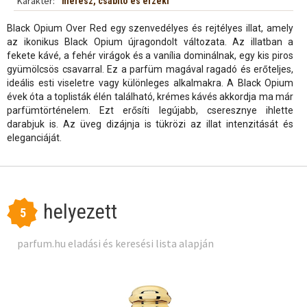
Karakter:
merész, csábító és érzéki
Black Opium Over Red egy szenvedélyes és rejtélyes illat, amely
az ikonikus Black Opium újragondolt változata. Az illatban a
fekete kávé, a fehér virágok és a vanília dominálnak, egy kis piros
gyümölcsös csavarral. Ez a parfüm magával ragadó és erőteljes,
ideális esti viseletre vagy különleges alkalmakra. A Black Opium
évek óta a toplisták élén található, krémes kávés akkordja ma már
parfümtörténelem. Ezt erősíti legújabb, cseresznye ihlette
darabjuk is. Az üveg dizájnja is tükrözi az illat intenzitását és
eleganciáját.
helyezett
5
parfum.hu eladási és keresési lista alapján