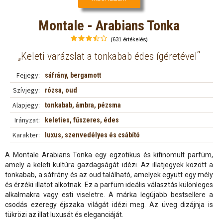
Montale - Arabians Tonka
(631 értékelés)
„
“
Keleti varázslat a tonkabab édes ígéretével
Fejjegy:
sáfrány, bergamott
Szívjegy:
rózsa, oud
Alapjegy:
tonkabab, ámbra, pézsma
Irányzat:
keleties, fűszeres, édes
Karakter:
luxus, szenvedélyes és csábító
A Montale Arabians Tonka egy egzotikus és kifinomult parfüm,
amely a keleti kultúra gazdagságát idézi. Az illatjegyek között a
tonkabab, a sáfrány és az oud található, amelyek együtt egy mély
és érzéki illatot alkotnak. Ez a parfüm ideális választás különleges
alkalmakra vagy esti viseletre. A márka legújabb bestsellere a
csodás ezeregy éjszaka világát idézi meg. Az üveg dizájnja is
tükrözi az illat luxusát és eleganciáját.