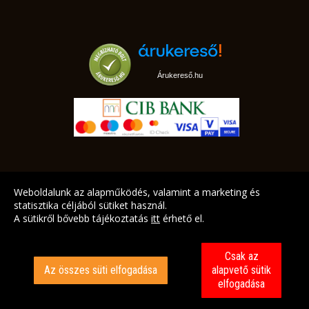
Árukereső.hu
marketplace partner
Weboldalunk az alapműködés, valamint a marketing és
statisztika céljából sütiket használ.
A sütikről bővebb tájékoztatás
itt
érhető el.
A LEGJOBB AJÁNLATAINK AZ ÖN CÍMÉRE!
Csak az
Az összes süti elfogadása
alapvető sütik
elfogadása