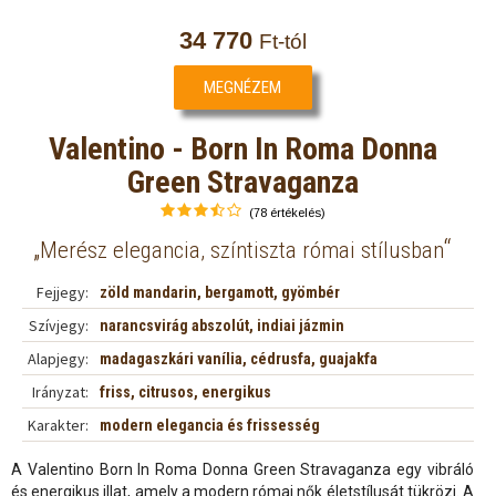
34 770
Ft-tól
MEGNÉZEM
Valentino - Born In Roma Donna
Green Stravaganza
(78 értékelés)
„
“
Merész elegancia, színtiszta római stílusban
Fejjegy:
zöld mandarin, bergamott, gyömbér
Szívjegy:
narancsvirág abszolút, indiai jázmin
Alapjegy:
madagaszkári vanília, cédrusfa, guajakfa
Irányzat:
friss, citrusos, energikus
Karakter:
modern elegancia és frissesség
A Valentino Born In Roma Donna Green Stravaganza egy vibráló
és energikus illat, amely a modern római nők életstílusát tükrözi. A