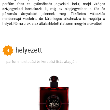
parfüm friss és gyümölcsös jegyekkel indul, majd virágos
szívjegyekkel bontakozik ki, míg az alapjegyekben a fás és
pézsmás árnyalatok jelennek meg. Tökéletes választás
mindennapi viseletre, de különleges alkalmakra is megállja a
helyét. Róma örök, s az általa ihletett illat sem megy ki a divatból.
helyezett
4
parfum.hu eladási és keresési lista alapján