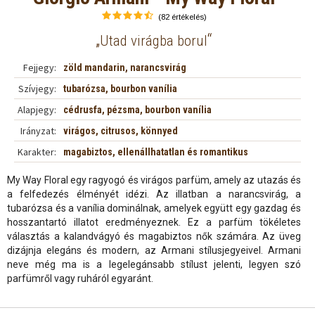
(82 értékelés)
„
“
Utad virágba borul
Fejjegy:
zöld mandarin, narancsvirág
Szívjegy:
tubarózsa, bourbon vanília
Alapjegy:
cédrusfa, pézsma, bourbon vanília
Irányzat:
virágos, citrusos, könnyed
Karakter:
magabiztos, ellenállhatatlan és romantikus
My Way Floral egy ragyogó és virágos parfüm, amely az utazás és
a felfedezés élményét idézi. Az illatban a narancsvirág, a
tubarózsa és a vanília dominálnak, amelyek együtt egy gazdag és
hosszantartó illatot eredményeznek. Ez a parfüm tökéletes
választás a kalandvágyó és magabiztos nők számára. Az üveg
dizájnja elegáns és modern, az Armani stílusjegyeivel. Armani
neve még ma is a legelegánsabb stílust jelenti, legyen szó
parfümről vagy ruháról egyaránt.