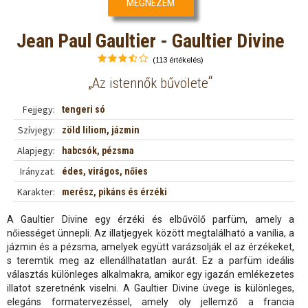
MEGNÉZEM
Jean Paul Gaultier - Gaultier Divine
(113 értékelés)
„
“
Az istennők bűvölete
Fejjegy:
tengeri só
Szívjegy:
zöld liliom, jázmin
Alapjegy:
habcsók, pézsma
Irányzat:
édes, virágos, nőies
Karakter:
merész, pikáns és érzéki
A Gaultier Divine egy érzéki és elbűvölő parfüm, amely a
nőiességet ünnepli. Az illatjegyek között megtalálható a vanília, a
jázmin és a pézsma, amelyek együtt varázsolják el az érzékeket,
s teremtik meg az ellenállhatatlan aurát. Ez a parfüm ideális
választás különleges alkalmakra, amikor egy igazán emlékezetes
illatot szeretnénk viselni. A Gaultier Divine üvege is különleges,
elegáns formatervezéssel, amely oly jellemző a francia