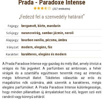
Prada - Paradoxe Intense
(217 értékelés)
„
“
Fedezd fel a szenvedély határait
Fejjegy:
bergamott, körte, mandarin
Szívjegy:
narancsvirág, sambac jázmin, neroli
Alapjegy:
bourbon vanília, pézsma, ámbra
Irányzat:
modern, elegáns, fás
Karakter:
karakteres, elegáns és modern
A Prada Paradoxe Intense egy gazdag és mély illat, amely ötvözi a
virágos és fás jegyeket. A parfümben az ambroxan, a fehér
virágok és a szantálfa együttesen teremtik meg az intenzív,
mégis kifinomult illatot. Tökéletes választás az erős és
magabiztos nők számára, akik szeretik a karakteres, mégis
elegáns parfümöket. A Prada Paradoxe Intense különlegessége,
hogy minden pillanatban új árnyalatokat hoz elő, legyen szó esti
randiról vagy könnyű sétáról.