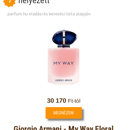
helyezett
7
parfum.hu eladási és keresési lista alapján
30 170
Ft-tól
MEGNÉZEM
Giorgio Armani - My Way Floral