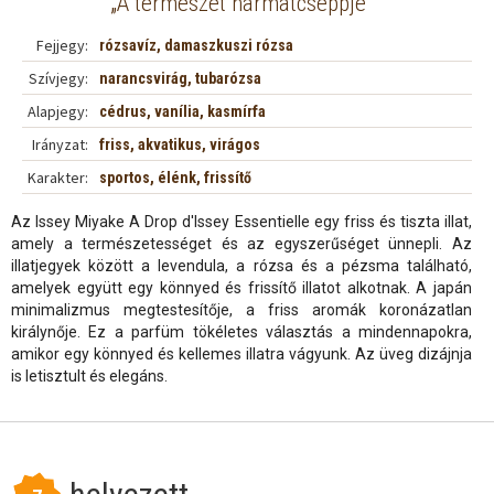
„
“
A természet harmatcseppje
Fejjegy:
rózsavíz, damaszkuszi rózsa
Szívjegy:
narancsvirág, tubarózsa
Alapjegy:
cédrus, vanília, kasmírfa
Irányzat:
friss, akvatikus, virágos
Karakter:
sportos, élénk, frissítő
Az Issey Miyake A Drop d'Issey Essentielle egy friss és tiszta illat,
amely a természetességet és az egyszerűséget ünnepli. Az
illatjegyek között a levendula, a rózsa és a pézsma található,
amelyek együtt egy könnyed és frissítő illatot alkotnak. A japán
minimalizmus megtestesítője, a friss aromák koronázatlan
királynője. Ez a parfüm tökéletes választás a mindennapokra,
amikor egy könnyed és kellemes illatra vágyunk. Az üveg dizájnja
is letisztult és elegáns.