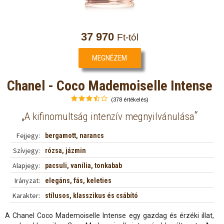
37 970
Ft-tól
MEGNÉZEM
Chanel - Coco Mademoiselle Intense
(378 értékelés)
„
“
A kifinomultság intenzív megnyilvánulása
Fejjegy:
bergamott, narancs
Szívjegy:
rózsa, jázmin
Alapjegy:
pacsuli, vanília, tonkabab
Irányzat:
elegáns, fás, keleties
Karakter:
stílusos, klasszikus és csábító
A Chanel Coco Mademoiselle Intense egy gazdag és érzéki illat,