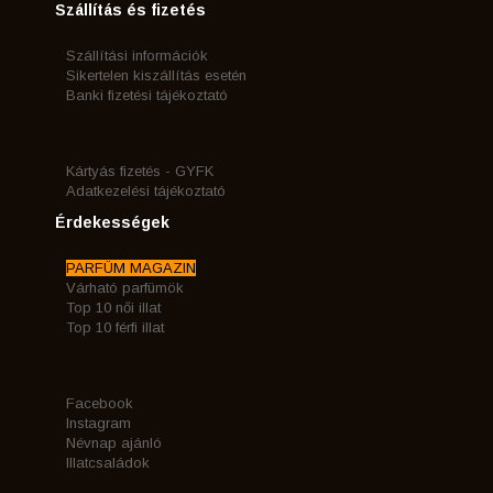
Szállítás és fizetés
Szállítási információk
Sikertelen kiszállítás esetén
Banki fizetési tájékoztató
Kártyás fizetés - GYFK
Adatkezelési tájékoztató
Érdekességek
PARFÜM MAGAZIN
Várható parfümök
Top 10 női illat
Top 10 férfi illat
Facebook
Instagram
Névnap ajánló
Illatcsaládok