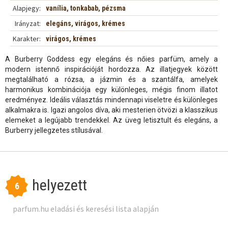
Alapjegy:
vanília, tonkabab, pézsma
Irányzat:
elegáns, virágos, krémes
Karakter:
virágos, krémes
A Burberry Goddess egy elegáns és nőies parfüm, amely a
modern istennő inspirációját hordozza. Az illatjegyek között
megtalálható a rózsa, a jázmin és a szantálfa, amelyek
harmonikus kombinációja egy különleges, mégis finom illatot
eredményez. Ideális választás mindennapi viseletre és különleges
alkalmakra is. Igazi angolos díva, aki mesterien ötvözi a klasszikus
elemeket a legújabb trendekkel. Az üveg letisztult és elegáns, a
Burberry jellegzetes stílusával.
helyezett
6
parfum.hu eladási és keresési lista alapján