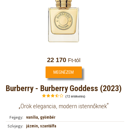
22 170
Ft-tól
MEGNÉZEM
Burberry - Burberry Goddess (2023)
(72 értékelés)
„
“
Örök elegancia, modern istennőknek
Fejjegy:
vanília, gyömbér
Szívjegy:
jázmin, szantálfa