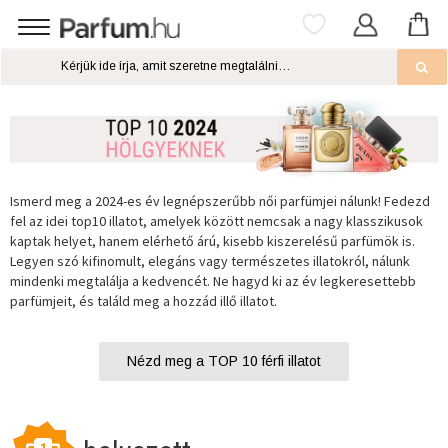
Ismerd meg a 2024-es év legnépszerűbb női parfümjei nálunk! Fedezd
fel az idei top10 illatot, amelyek között nemcsak a nagy klasszikusok
kaptak helyet, hanem elérhető árú, kisebb kiszerelésű parfümök is.
Legyen szó kifinomult, elegáns vagy természetes illatokról, nálunk
mindenki megtalálja a kedvencét. Ne hagyd ki az év legkeresettebb
parfümjeit, és találd meg a hozzád illő illatot.
Nézd meg a TOP 10 férfi illatot