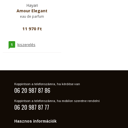
Hayari
Amour Elegant
eau de parfum
11 970 Ft
1
kiszerelés
Koppintson a telefonszámra, ha kérdése van
06 20 987 87 86
Koppintson a telefonszámra, ha mobilon szeretne rendelni
06 20 987 87 77
Hasznos információk