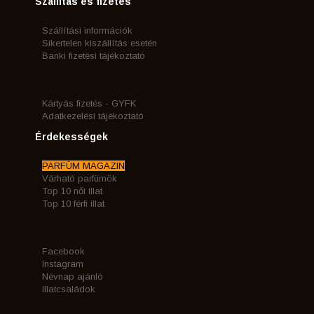
Szállítás és fizetés
Szállítási információk
Sikertelen kiszállítás esetén
Banki fizetési tájékoztató
Kártyás fizetés - GYFK
Adatkezelési tájékoztató
Érdekességek
PARFÜM MAGAZIN
Várható parfümök
Top 10 női illat
Top 10 férfi illat
Facebook
Instagram
Névnap ajánló
Illatcsaládok