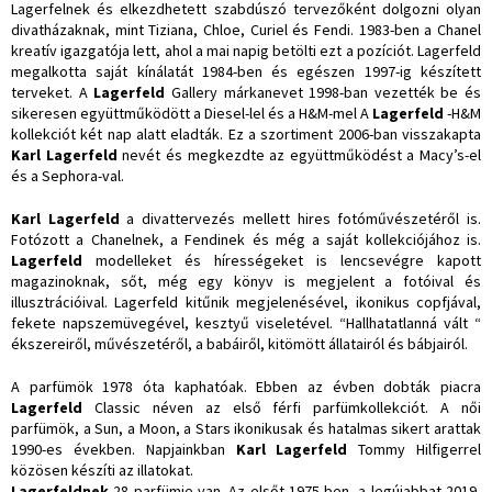
Lagerfelnek és elkezdhetett szabdúszó tervezőként dolgozni olyan
divatházaknak, mint Tiziana, Chloe, Curiel és Fendi. 1983-ben a Chanel
kreatív igazgatója lett, ahol a mai napig betölti ezt a pozíciót. Lagerfeld
megalkotta saját kínálatát 1984-ben és egészen 1997-ig készített
terveket. A
Lagerfeld
Gallery márkanevet 1998-ban vezették be és
sikeresen együttműködött a Diesel-lel és a H&M-mel A
Lagerfeld
-H&M
kollekciót két nap alatt eladták. Ez a szortiment 2006-ban visszakapta
Karl Lagerfeld
nevét és megkezdte az együttműködést a Macy’s-el
és a Sephora-val.
Karl Lagerfeld
a divattervezés mellett hires fotóművészetéről is.
Fotózott a Chanelnek, a Fendinek és még a saját kollekciójához is.
Lagerfeld
modelleket és hírességeket is lencsevégre kapott
magazinoknak, sőt, még egy könyv is megjelent a fotóival és
illusztrációival. Lagerfeld kitűnik megjelenésével, ikonikus copfjával,
fekete napszemüvegével, kesztyű viseletével. “Hallhatatlanná vált “
ékszereiről, művészetéről, a babáiről, kitömött állatairól és bábjairól.
A parfümök 1978 óta kaphatóak. Ebben az évben dobták piacra
Lagerfeld
Classic néven az első férfi parfümkollekciót. A női
parfümök, a Sun, a Moon, a Stars ikonikusak és hatalmas sikert arattak
1990-es években. Napjainkban
Karl Lagerfeld
Tommy Hilfigerrel
közösen készíti az illatokat.
Lagerfeldnek
28 parfümje van. Az elsőt 1975-ben, a legújabbat 2019-