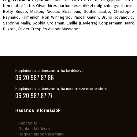
ben mutatták be. Olyan híres parfümkészítőkkel dolgozik együtt, mint
Betty Busse, Matton, Nicolas Beaulieuu, Sophie Labbe, Christophe
Raynaud, Firmenich, Ron Winnegrad, Pascal Gaurin, Bruno Jovanovic,
Sandrine Malin, Sophia Grojsman, Emilie (Bevierre) Coppermann, Mark
Buxton, Olivier Cresp és Alienor Massenet.
Koppintson a telefonszámra, ha kérdése van
06 20 987 87 86
Koppintson a telefonszámra, ha mobilon szeretne rendelni
06 20 987 87 77
Hasznos információk
Kapcsolat
Gyakori kérdések
Hogyan tudok vásárolni?