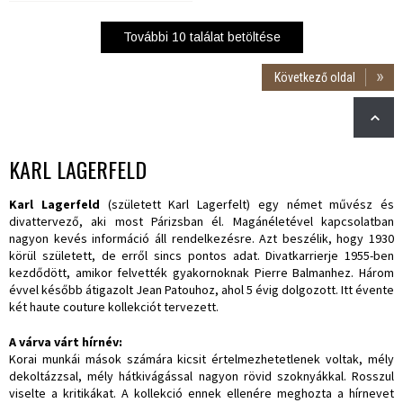
További
10
találat betöltése
Következő oldal
KARL LAGERFELD
Karl Lagerfeld
(született Karl Lagerfelt) egy német művész és
divattervező, aki most Párizsban él. Magánéletével kapcsolatban
nagyon kevés információ áll rendelkezésre. Azt beszélik, hogy 1930
körül született, de erről sincs pontos adat. Divatkarrierje 1955-ben
kezdődött, amikor felvették gyakornoknak Pierre Balmanhez. Három
évvel később átigazolt Jean Patouhoz, ahol 5 évig dolgozott. Itt évente
két haute couture kollekciót tervezett.
A várva várt hírnév:
Korai munkái mások számára kicsit értelmezhetetlenek voltak, mély
dekoltázzsal, mély hátkivágással nagyon rövid szoknyákkal. Rosszul
viselte a kritikákat. A kollekció ennek ellenére meghozta a hírnevet