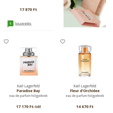
17 870 Ft
1
kiszerelés
Karl Lagerfeld
Karl Lagerfeld
Paradise Bay
Fleur d'Orchidee
eau de parfum hölgyeknek
eau de parfum hölgyeknek
17 170 Ft-tól
14 670 Ft