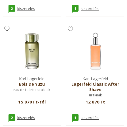
2
1
kiszerelés
kiszerelés
Karl Lagerfeld
Karl Lagerfeld
Bois De Yuzu
Lagerfeld Classic After
Shave
eau de toilette uraknak
uraknak
15 870 Ft-tól
12 870 Ft
2
1
kiszerelés
kiszerelés