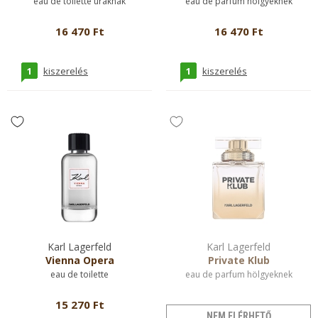
eau de toilette uraknak
eau de parfum hölgyeknek
16 470 Ft
16 470 Ft
1
1
kiszerelés
kiszerelés
Karl Lagerfeld
Karl Lagerfeld
Vienna Opera
Private Klub
eau de toilette
eau de parfum hölgyeknek
15 270 Ft
NEM ELÉRHETŐ