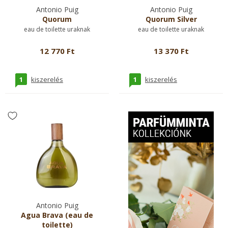
Antonio Puig
Antonio Puig
Quorum
Quorum Silver
eau de toilette uraknak
eau de toilette uraknak
12 770 Ft
13 370 Ft
1
1
kiszerelés
kiszerelés
Antonio Puig
Agua Brava (eau de
toilette)