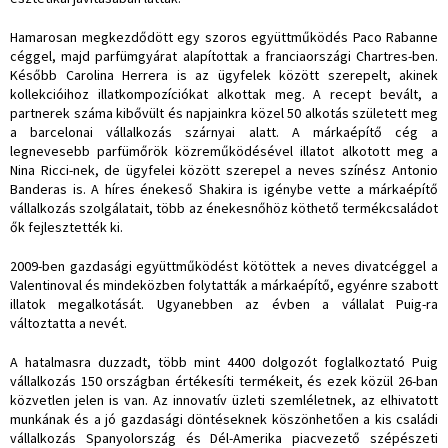
Hamarosan megkezdődött egy szoros együttműködés Paco Rabanne
céggel, majd parfümgyárat alapítottak a franciaországi Chartres-ben.
Később Carolina Herrera is az ügyfelek között szerepelt, akinek
kollekcióihoz illatkompozíciókat alkottak meg. A recept bevált, a
partnerek száma kibővült és napjainkra közel 50 alkotás született meg
a barcelonai vállalkozás szárnyai alatt. A márkaépítő cég a
legnevesebb parfümőrök közreműködésével illatot alkotott meg a
Nina Ricci-nek, de ügyfelei között szerepel a neves színész Antonio
Banderas is. A híres énekeső Shakira is igénybe vette a márkaépítő
vállalkozás szolgálatait, több az énekesnőhöz köthető termékcsaládot
ők fejlesztették ki.
2009-ben gazdasági együttműködést kötöttek a neves divatcéggel a
Valentinoval és mindeközben folytatták a márkaépítő, egyénre szabott
illatok megalkotását. Ugyanebben az évben a vállalat Puig-ra
változtatta a nevét.
A hatalmasra duzzadt,
több mint 4400 dolgozót foglalkoztató Puig
vállalkozás 150 országban értékesíti termékeit, és ezek közül 26-ban
közvetlen jelen is van. Az innovatív üzleti szemléletnek, az elhivatott
munkának és a jó gazdasági döntéseknek köszönhetően a kis családi
vállalkozás Spanyolország és Dél-Amerika piacvezető szépészeti