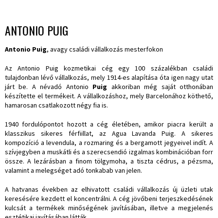
ANTONIO PUIG
Antonio Puig
, avagy családi vállalkozás mesterfokon
Az Antonio Puig kozmetikai cég egy 100 százalékban családi
tulajdonban lévő vállalkozás, mely 1914-es alapítása óta igen nagy utat
járt be. A névadó Antonio
Puig
akkoriban még saját otthonában
készítette el termékeit. A vállalkozáshoz, mely Barcelonához köthető,
hamarosan csatlakozott négy fia is.
1940 fordulópontot hozott a cég életében, amikor piacra került a
klasszikus sikeres férfiillat, az Agua Lavanda Puig. A sikeres
kompozíció a levendula, a rozmaring és a bergamott jegyeivel indít. A
szívjegyben a muskátli és a szerecsendió izgalmas kombinációban forr
össze. A lezárásban a finom tölgymoha, a tiszta cédrus, a pézsma,
valamint a melegséget adó tonkabab van jelen.
A hatvanas években az elhivatott családi vállalkozás új üzleti utak
keresésére kezdett el koncentrálni.
A cég jövőbeni terjeszkedésének
kulcsát a termékek minőségének javításában, illetve a megjelenés
esztétikai javításában látták.