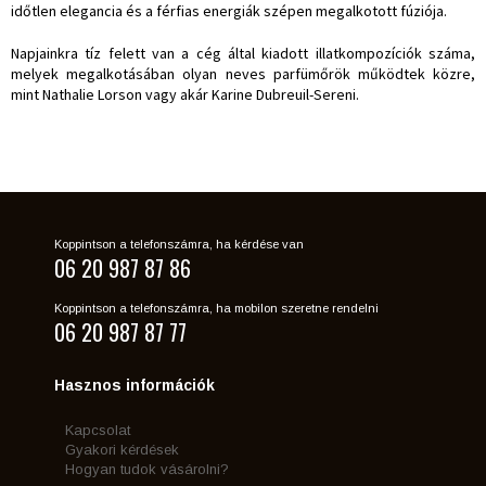
időtlen elegancia és a férfias energiák szépen megalkotott fúziója.
Napjainkra tíz felett van a cég által kiadott illatkompozíciók száma,
melyek megalkotásában olyan neves parfümőrök működtek közre,
mint Nathalie Lorson vagy akár Karine Dubreuil-Sereni.
Koppintson a telefonszámra, ha kérdése van
06 20 987 87 86
Koppintson a telefonszámra, ha mobilon szeretne rendelni
06 20 987 87 77
Hasznos információk
Kapcsolat
Gyakori kérdések
Hogyan tudok vásárolni?