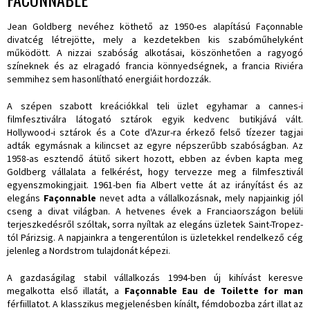
Jean Goldberg nevéhez köthető az 1950-es alapítású Façonnable
divatcég létrejötte, mely a kezdetekben kis szabóműhelyként
működött. A nizzai szabóság alkotásai, köszönhetően a ragyogó
színeknek és az elragadó francia könnyedségnek, a francia Riviéra
semmihez sem hasonlítható energiáit hordozzák.
A szépen szabott kreációkkal teli üzlet egyhamar a cannes-i
filmfesztiválra látogató sztárok egyik kedvenc butikjává vált.
Hollywood-i sztárok és a Cote d'Azur-ra érkező felső tízezer tagjai
adták egymásnak a kilincset az egyre népszerűbb szabóságban. Az
1958-as esztendő átütő sikert hozott, ebben az évben kapta meg
Goldberg vállalata a felkérést, hogy tervezze meg a filmfesztivál
egyenszmokingjait. 1961-ben fia Albert vette át az irányítást és az
elegáns
Façonnable
nevet adta a vállalkozásnak, mely napjainkig jól
cseng a divat világban. A hetvenes évek a Franciaországon belüli
terjeszkedésről szóltak, sorra nyíltak az elegáns üzletek Saint-Tropez-
tól Párizsig. A napjainkra a tengerentúlon is üzletekkel rendelkező cég
jelenleg a Nordstrom tulajdonát képezi.
A gazdaságilag stabil vállalkozás 1994-ben új kihívást keresve
megalkotta első illatát, a
Façonnable Eau de Toilette for man
férfiillatot. A klasszikus megjelenésben kínált, fémdobozba zárt illat az