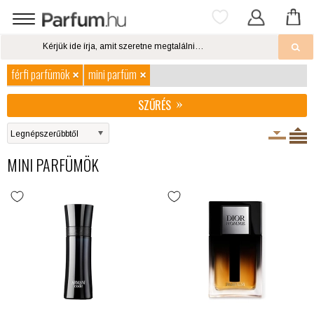
férfi parfümök
mini parfüm
SZŰRÉS
MINI PARFÜMÖK