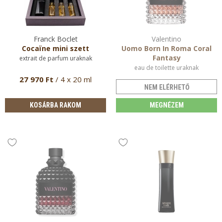
Franck Boclet
Valentino
Cocaïne mini szett
Uomo Born In Roma Coral
Fantasy
extrait de parfum uraknak
eau de toilette uraknak
27 970 Ft
/ 4 x 20 ml
NEM ELÉRHETŐ
KOSÁRBA RAKOM
MEGNÉZEM