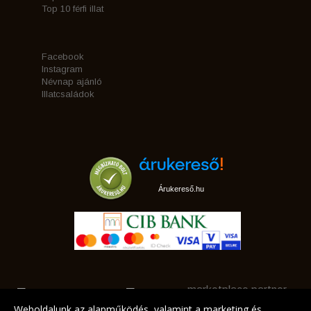
Top 10 férfi illat
Facebook
Instagram
Névnap ajánló
Illatcsaládok
Árukereső.hu
marketplace partner
Weboldalunk az alapműködés, valamint a marketing és