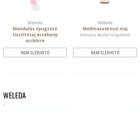
Weleda
Weleda
Mandulás nyugtató
Mellmasszírozó olaj
tisztítótej érzékeny
kismama ápolás hölgyeknek
arcbőrre
arcápolás
NEM ELÉRHETŐ
NEM ELÉRHETŐ
WELEDA