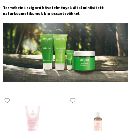
Termékeink szigorú követelmények által minősített
natúrkozmetikumok bio összetevőkkel.