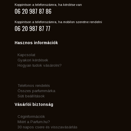
Koppintson a telefonszámra, ha kérdése van
06 20 987 87 86
Koppintson a telefonszámra, ha mobilon szeretne rendelni
06 20 987 87 77
Hasznos információk
Kapcsolat
Gyakori kérdések
Hogyan tudok vásárolni?
Telefonos rendelés
Összes parfummárka
Süti beállítások
Vásárlói biztonság
Céginformációk
Miért a Parfum.hu?
30 napos csere és visszavásárlás