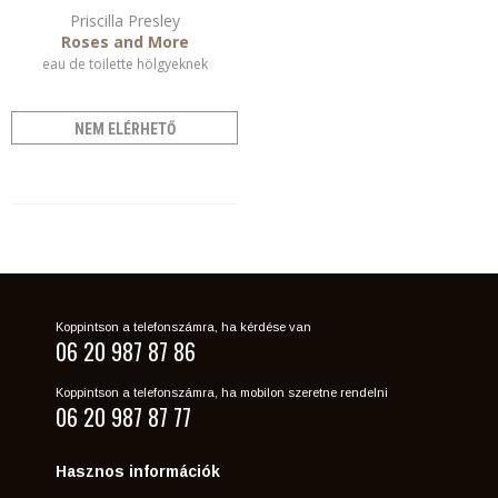
Priscilla Presley
Roses and More
eau de toilette hölgyeknek
NEM ELÉRHETŐ
Koppintson a telefonszámra, ha kérdése van
06 20 987 87 86
Koppintson a telefonszámra, ha mobilon szeretne rendelni
06 20 987 87 77
Hasznos információk