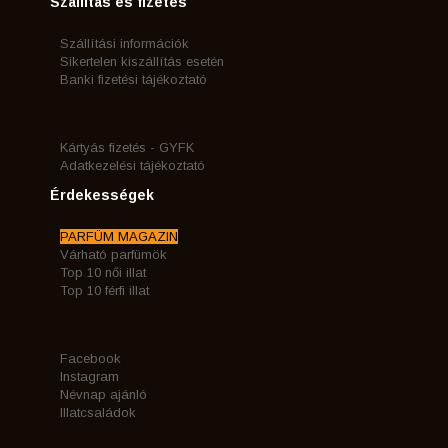
Szállítás és fizetés
Szállítási információk
Sikertelen kiszállítás esetén
Banki fizetési tájékoztató
Kártyás fizetés - GYFK
Adatkezelési tájékoztató
Érdekességek
PARFÜM MAGAZIN
Várható parfümök
Top 10 női illat
Top 10 férfi illat
Facebook
Instagram
Névnap ajánló
Illatcsaládok