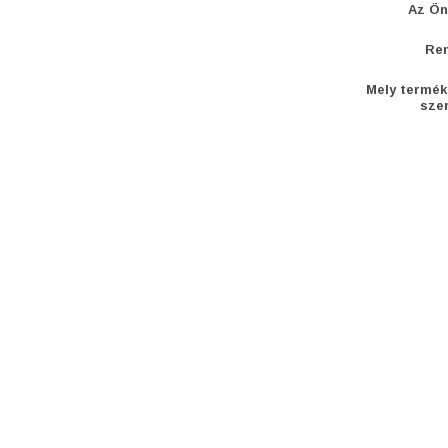
Az Ön
Re
Mely termék
szer