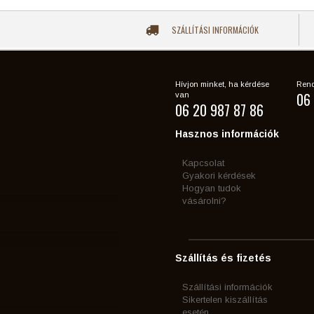
SZÁLLÍTÁSI INFORMÁCIÓK
Hívjon minket, ha kérdése
Rend
06 
van
06 20 987 87 86
Hasznos információk
Kapcsolat
Gyakori kérdések
Hogyan tudok
vásárolni?
Szállítás és fizetés
Szállítási információk
Sikertelen kiszállítás
esetén