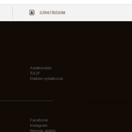
ELÉRHETŐSÉGEINK
Adatkezelés
ÁSZF
Elállási nyilatkozat
Facebook
Instagram
Névnap ajánló