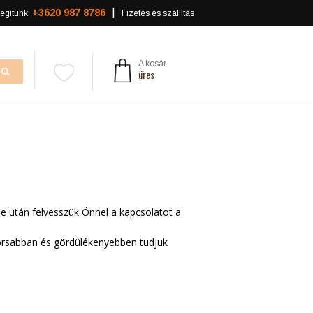
+3620 987 8786
egítünk:
Fizetés és szállítás
A kosár
üres
dése után felvesszük Önnel a kapcsolatot a
orsabban és gördülékenyebben tudjuk