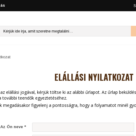
lás
S
atkozat
ELÁLLÁSI NYILATKOZAT
az elállási jogával, kérjük töltse ki az alábbi űrlapot. Az űrlap bekül
a további teendők egyeztetéséhez.
ok megadásakor figyelenj a pontosságra, hogy a folyamatot minél gy
Az Ön neve *