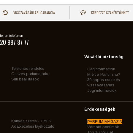
VISSZAVÁSÁRLÁSI GARANCIA
KÉRDEZZE SZAKÉRTŐINKET
eljen telefonon
20 987 87 77
Vásárlói biztonság
Telefonos rendelés
Céginformációk
Összes parfummárka
Miért a Parfum.hu?
Süti beállítások
30 napos csere és
visszavásárlás
Jogi információk
Érdekességek
Kártyás fizetés - GYFK
PARFÜM MAGAZIN
Adatkezelési tájékoztató
Várható parfümök
Top 10 női illat