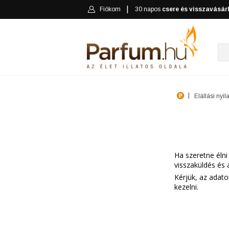
Fiókom
30 napos
csere és visszavásár
Elállási nyil
Ha szeretne élni 
visszaküldés és 
Kérjük, az adat
kezelni.