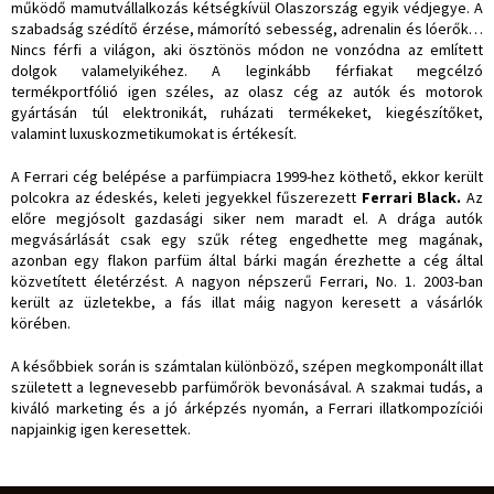
működő mamutvállalkozás kétségkívül Olaszország egyik védjegye. A
szabadság szédítő érzése, mámorító sebesség, adrenalin és lóerők…
Nincs férfi a világon, aki ösztönös módon ne vonzódna az említett
dolgok valamelyikéhez. A leginkább férfiakat megcélzó
termékportfólió igen széles, az olasz cég az autók és motorok
gyártásán túl elektronikát, ruházati termékeket, kiegészítőket,
valamint luxuskozmetikumokat is értékesít.
A Ferrari cég belépése a parfümpiacra 1999-hez köthető, ekkor került
polcokra az édeskés, keleti jegyekkel fűszerezett
Ferrari Black.
Az
előre megjósolt gazdasági siker nem maradt el. A drága autók
megvásárlását csak egy szűk réteg engedhette meg magának,
azonban egy flakon parfüm által bárki magán érezhette a cég által
közvetített életérzést. A nagyon népszerű Ferrari, No. 1. 2003-ban
került az üzletekbe, a fás illat máig nagyon keresett a vásárlók
körében.
A későbbiek során is számtalan különböző, szépen megkomponált illat
született a legnevesebb parfümőrök bevonásával. A szakmai tudás, a
kiváló marketing és a jó árképzés nyomán, a Ferrari illatkompozíciói
napjainkig igen keresettek.