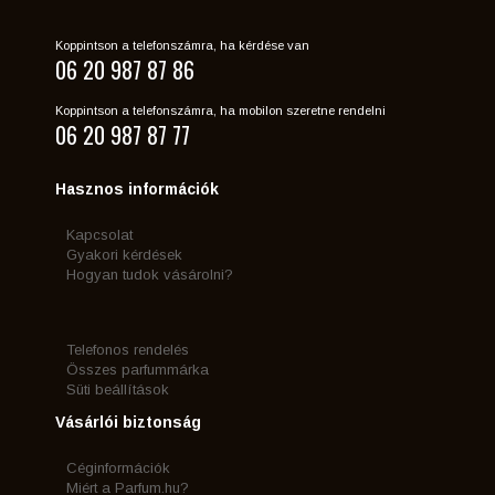
Koppintson a telefonszámra, ha kérdése van
06 20 987 87 86
Koppintson a telefonszámra, ha mobilon szeretne rendelni
06 20 987 87 77
Hasznos információk
Kapcsolat
Gyakori kérdések
Hogyan tudok vásárolni?
Telefonos rendelés
Összes parfummárka
Süti beállítások
Vásárlói biztonság
Céginformációk
Miért a Parfum.hu?