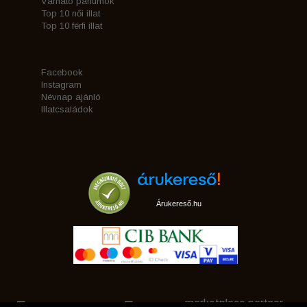
Várható parfümök
Top 10 női illat
Top 10 férfi illat
Facebook
Instagram
Névnap ajánló
Illatcsaládok
Árukereső.hu
marketplace partner