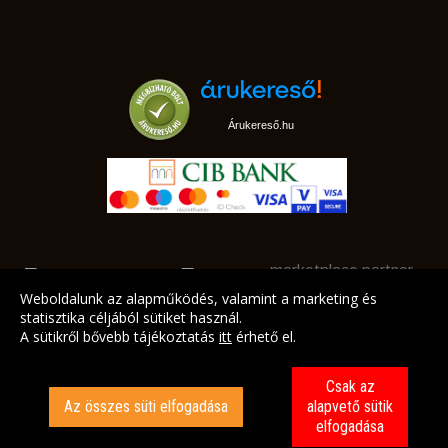
Árukereső.hu
marketplace partner
Weboldalunk az alapműködés, valamint a marketing és
statisztika céljából sütiket használ.
A sütikről bővebb tájékoztatás
itt
érhető el.
A LEGJOBB AJÁNLATAINK AZ ÖN CÍMÉRE!
Csak az
Az összes süti elfogadása
alapvető sütik
elfogadása