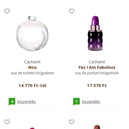
Cacharel
Cacharel
Noa
Yes I Am Fabulous
eau de toilette hölgyeknek
eau de parfum hölgyeknek
14 770 Ft-tól
17 570 Ft
4
1
kiszerelés
kiszerelés