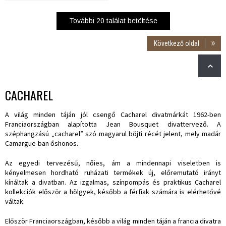
További
20
találat betöltése
Következő oldal
CACHAREL
A világ minden táján jól csengő Cacharel divatmárkát 1962-ben
Franciaországban alapította Jean Bousquet divattervező. A
széphangzású „cacharel” szó magyarul böjti récét jelent, mely madár
Camargue-ban őshonos.
Az egyedi tervezésű, nőies, ám a mindennapi viseletben is
kényelmesen hordható ruházati termékek új, előremutató irányt
kínáltak a divatban. Az izgalmas, színpompás és praktikus Cacharel
kollekciók először a hölgyek, később a férfiak számára is elérhetővé
váltak.
Először Franciaországban, később a világ minden táján a francia divatra