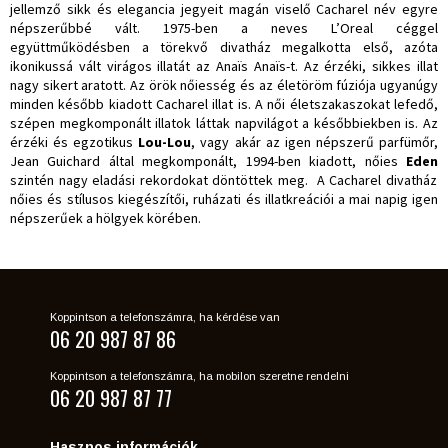
jellemző sikk és elegancia jegyeit magán viselő Cacharel név egyre
népszerűbbé vált. 1975-ben a neves L’Oreal céggel
együttműködésben a törekvő divatház megalkotta első, azóta
ikonikussá vált virágos illatát az Anaïs Anaïs-t. Az érzéki, sikkes illat
nagy sikert aratott. Az örök nőiesség és az életöröm fúziója ugyanúgy
minden később kiadott Cacharel illat is. A női életszakaszokat lefedő,
szépen megkomponált illatok láttak napvilágot a későbbiekben is. Az
érzéki és egzotikus
Lou-Lou
, vagy akár az igen népszerű parfümőr,
Jean Guichard által megkomponált, 1994-ben kiadott, nőies
Eden
szintén nagy eladási rekordokat döntöttek meg. A Cacharel divatház
nőies és stílusos kiegészítői, ruházati és illatkreációi a mai napig igen
népszerűek a hölgyek körében.
Koppintson a telefonszámra, ha kérdése van
06 20 987 87 86
Koppintson a telefonszámra, ha mobilon szeretne rendelni
06 20 987 87 77
Hasznos információk