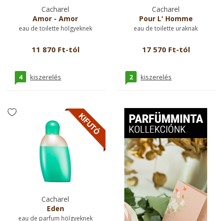
Cacharel
Cacharel
Amor - Amor
Pour L' Homme
eau de toilette hölgyeknek
eau de toilette uraknak
11 870 Ft-tól
17 570 Ft-tól
4
2
kiszerelés
kiszerelés
Cacharel
Eden
eau de parfum hölgyeknek