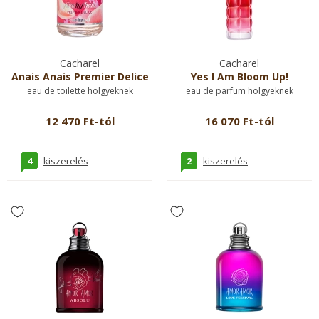
Cacharel
Cacharel
Anais Anais Premier Delice
Yes I Am Bloom Up!
eau de toilette hölgyeknek
eau de parfum hölgyeknek
12 470 Ft-tól
16 070 Ft-tól
4
2
kiszerelés
kiszerelés