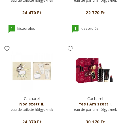
eau de toilette hölgyeknek
eau de parfum hölgyeknek
24 470 Ft
22 770 Ft
1
1
kiszerelés
kiszerelés
Cacharel
Cacharel
Noa szett II.
Yes I Am szett I.
eau de toilette hölgyeknek
eau de parfum hölgyeknek
24 370 Ft
30 170 Ft