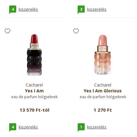
4
3
kiszerelés
kiszerelés
Cacharel
Cacharel
Yes I Am
Yes I Am Glorious
eau de parfum hölgyeknek
eau de parfum hölgyeknek
13 570 Ft-tól
1 270 Ft
4
1
kiszerelés
kiszerelés