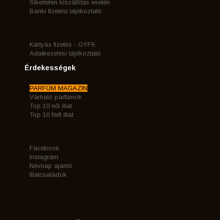
Sikertelen kiszállítás esetén
Banki fizetési tájékoztató
Kártyás fizetés - GYFK
Adatkezelési tájékoztató
Érdekességek
PARFÜM MAGAZIN
Várható parfümök
Top 10 női illat
Top 10 férfi illat
Facebook
Instagram
Névnap ajánló
Illatcsaládok