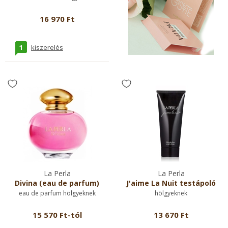
16 970 Ft
1
kiszerelés
La Perla
La Perla
Divina (eau de parfum)
J'aime La Nuit testápoló
eau de parfum hölgyeknek
hölgyeknek
15 570 Ft-tól
13 670 Ft