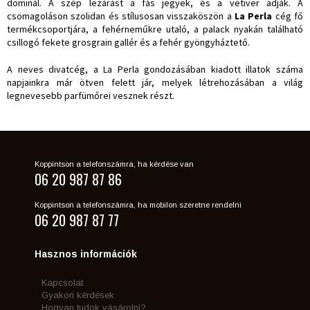
dominál. A szép lezárást a fás jegyek, és a vetiver adják. A
csomagoláson szolidan és stílusosan visszaköszön a
La Perla
cég fő
termékcsoportjára, a fehérneműkre utaló, a palack nyakán található
csillogó fekete grosgrain gallér és a fehér gyöngyháztető.
A neves divatcég, a La Perla gondozásában kiadott illatok száma
napjainkra már ötven felett jár, melyek létrehozásában a világ
legnevesebb parfümőrei vesznek részt.
Koppintson a telefonszámra, ha kérdése van
06 20 987 87 86
Koppintson a telefonszámra, ha mobilon szeretne rendelni
06 20 987 87 77
Hasznos információk
Kapcsolat
Gyakori kérdések
Hogyan tudok vásárolni?