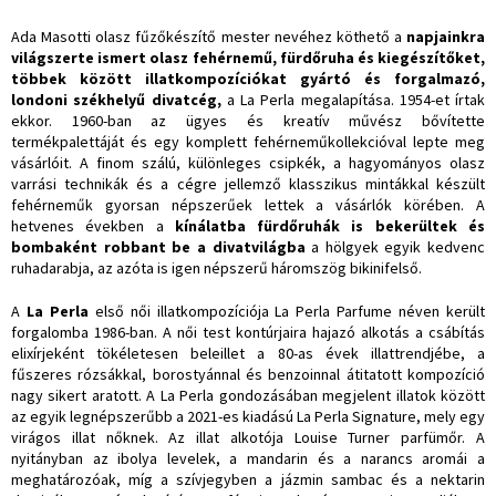
Ada Masotti olasz fűzőkészítő mester nevéhez köthető a
napjainkra
világszerte ismert olasz fehérnemű, fürdőruha és kiegészítőket,
többek között illatkompozíciókat gyártó és forgalmazó,
londoni székhelyű divatcég,
a La Perla megalapítása. 1954-et írtak
ekkor. 1960-ban az ügyes és kreatív művész bővítette
termékpalettáját és egy komplett fehérneműkollekcióval lepte meg
vásárlóit. A finom szálú, különleges csipkék, a hagyományos olasz
varrási technikák és a cégre jellemző klasszikus mintákkal készült
fehérneműk gyorsan népszerűek lettek a vásárlók körében. A
hetvenes években a
kínálatba fürdőruhák is bekerültek és
bombaként robbant be a divatvilágba
a hölgyek egyik kedvenc
ruhadarabja, az azóta is igen népszerű háromszög bikinifelső.
A
La Perla
első női illatkompozíciója La Perla Parfume néven került
forgalomba 1986-ban. A női test kontúrjaira hajazó alkotás a csábítás
elixírjeként tökéletesen beleillet a 80-as évek illattrendjébe, a
fűszeres rózsákkal, borostyánnal és benzoinnal átitatott kompozíció
nagy sikert aratott. A La Perla gondozásában megjelent illatok között
az egyik legnépszerűbb a 2021-es kiadású La Perla Signature, mely egy
virágos illat nőknek. Az illat alkotója Louise Turner parfümőr. A
nyitányban az ibolya levelek, a mandarin és a narancs aromái a
meghatározóak, míg a szívjegyben a jázmin sambac és a nektarin