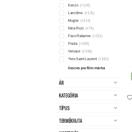
Kenzo
(+128)
Lancôme
(+131)
Mugler
(+122)
Nina Ricci
(+76)
Paco Rabanne
(+211)
Prada
(+105)
Versace
(+168)
Yves Saint-Laurent
(+182)
összes parfüm márka
ÁR
KATEGÓRIA
TÍPUS
TERMÉKFAJTA