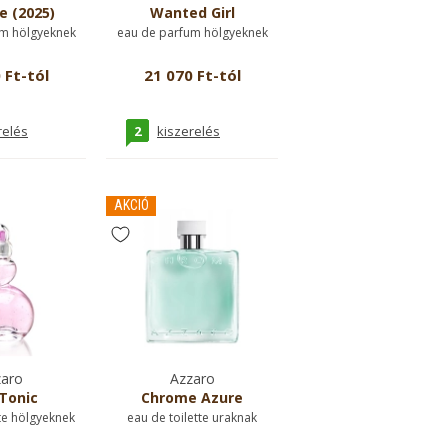
e (2025)
Wanted Girl
m hölgyeknek
eau de parfum hölgyeknek
 Ft-tól
21 070 Ft-tól
2
relés
kiszerelés
AKCIÓ
aro
Azzaro
Tonic
Chrome Azure
te hölgyeknek
eau de toilette uraknak