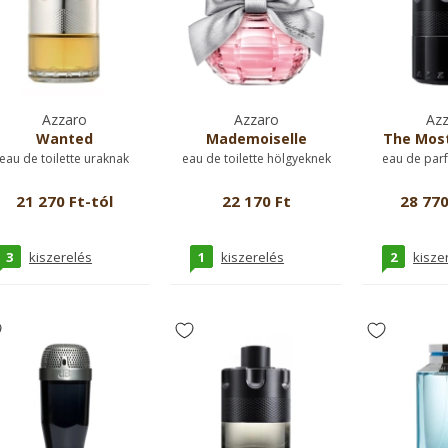
Azzaro
Azzaro
Azz
Wanted
Mademoiselle
The Mos
eau de toilette uraknak
eau de toilette hölgyeknek
eau de par
21 270 Ft-tól
22 170 Ft
28 770
3
1
2
kiszerelés
kiszerelés
kisze