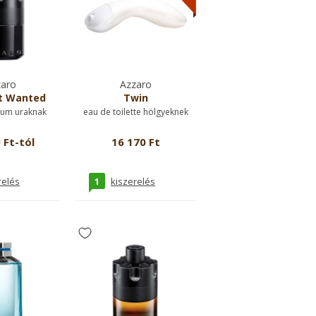
aro
Azzaro
t Wanted
Twin
fum uraknak
eau de toilette hölgyeknek
 Ft-tól
16 170 Ft
1
relés
kiszerelés