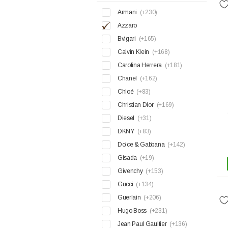
Armani
(+230)
Azzaro
Bvlgari
(+165)
Calvin Klein
(+168)
Carolina Herrera
(+181)
Chanel
(+162)
Chloé
(+83)
Christian Dior
(+169)
Diesel
(+31)
DKNY
(+83)
Dolce & Gabbana
(+142)
Gisada
(+19)
Givenchy
(+153)
Gucci
(+134)
Guerlain
(+206)
Hugo Boss
(+231)
Jean Paul Gaultier
(+136)