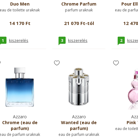
Duo Men
Chrome Parfum
Pour Ell
eau de toilette uraknak
parfum uraknak
eau de parfu
14 170 Ft
21 070 Ft-tól
12 470
1
3
2
kiszerelés
kiszerelés
kisze
Azzaro
Azzaro
Azz
Chrome (eau de
Wanted (eau de
Pink 
parfum)
parfum)
eau de toilet
eau de parfum uraknak
eau de parfum uraknak