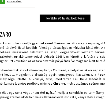
1
kiszerelés
További
20
találat betöltése
ZZARO
is Azzaro olasz szülők gyermekeként Tunéziában látta meg a napvilágot 1
ató törekvő fiatal később felesége társaságában Párizsba költözött. A
helle-re múzsaként tekintett és szép kiegészítőket kezdett tervezn
alkotott ruhakölteményeivel először 1968-ban lépett a kifutóra a sajá
igner. Ezt követően az Azzaro divatház pályájának íve magasan ívelt felfelé
5-ben kiadták első illatkreációjukat, a Couture-t, amelyet az akkor népszer
ert hozott, megjelent a divatcég egyik legnagyobb klasszikusa, a
Pou
mélyisége ihlette. A könnyű, friss, mediterrán Eau Belle kiadását 
atház máig legnépszerűbb parfümje a
Chrome
, melyet számos szépen megk
z élet egy soha véget nem érő nyár…”- vallja a sokoldalú és termékeny 
jainkig számos időtálló ruha és illatkreációval inspirálja, kényezteti a világo