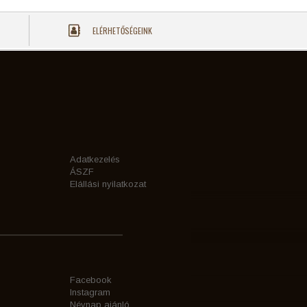
ELÉRHETŐSÉGEINK
Adatkezelés
ÁSZF
Elállási nyilatkozat
Facebook
Instagram
Névnap ajánló