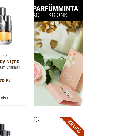
aro
by Night
fum uraknak
70 Ft
relés