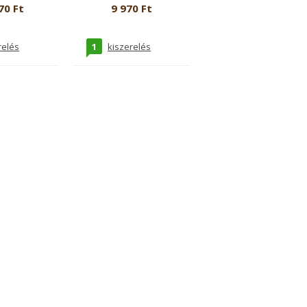
70 Ft
9 970 Ft
1
relés
kiszerelés