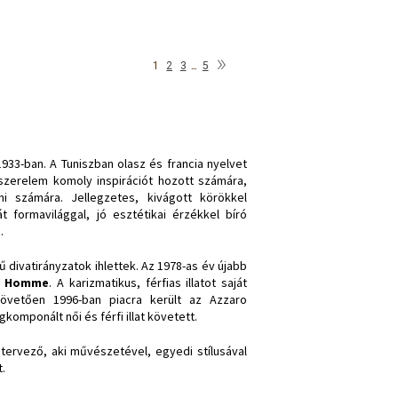
»
…
1
2
3
5
933-ban. A Tuniszban olasz és francia nyelvet
 szerelem komoly inspirációt hozott számára,
i számára. Jellegzetes, kivágott körökkel
t formavilággal, jó esztétikai érzékkel bíró
.
ű divatirányzatok ihlettek. Az 1978-as év újabb
r Homme
. A karizmatikus, férfias illatot saját
követően 1996-ban piacra került az Azzaro
omponált női és férfi illat követett.
tervező, aki művészetével, egyedi stílusával
t.