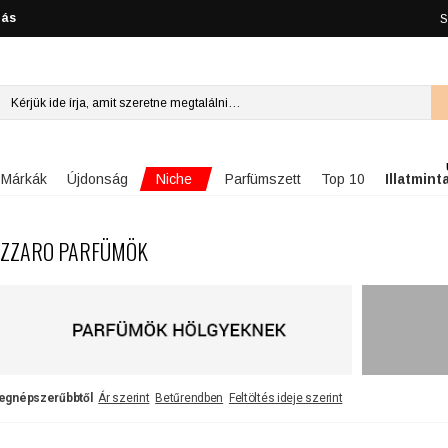
lás
S
Niche
Márkák
Újdonság
Parfümszett
Top 10
Illatmint
ZZARO PARFÜMÖK
egnépszerűbbtől
Ár szerint
Betűrendben
Feltöltés ideje szerint