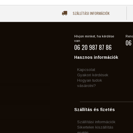
SZÁLLÍTÁSI INFORMÁCIÓK
Hívjon minket, ha kérdése
Rend
06 
van
06 20 987 87 86
Hasznos információk
Kapcsolat
Gyakori kérdések
Hogyan tudok
vásárolni?
Szállítás és fizetés
Szállítási információk
Sikertelen kiszállítás
esetén