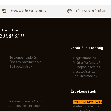
VISSZAVÁSÁRLÁSI GARANCIA
KÉRDEZZE SZAKÉRTŐINKET
eljen telefonon
20 987 87 77
Vásárlói biztonság
Telefonos rendelés
Céginformációk
Összes parfummárka
Miért a Parfum.hu?
Süti beállítások
30 napos csere és
visszavásárlás
Jogi információk
Érdekességek
Kártyás fizetés - GYFK
PARFÜM MAGAZIN
Adatkezelési tájékoztató
Várható parfümök
Top 10 női illat