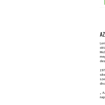
A
Lor
okt
Mic
meg
des
197
sik
sze
div
„ A
nap