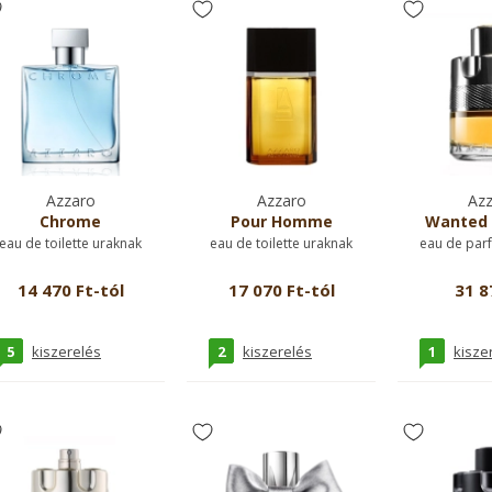
Azzaro
Azzaro
Azz
Chrome
Pour Homme
Wanted 
eau de toilette uraknak
eau de toilette uraknak
eau de par
14 470 Ft-tól
17 070 Ft-tól
31 8
5
2
1
kiszerelés
kiszerelés
kisze