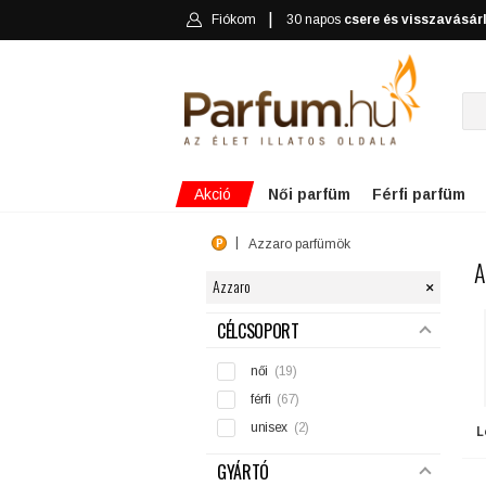
Fiókom
30 napos
csere és visszavásár
Akció
Női parfüm
Férfi parfüm
Azzaro parfümök
A
×
Azzaro
SZŰRÉS
CÉLCSOPORT
női
(19)
férfi
(67)
unisex
(2)
L
GYÁRTÓ