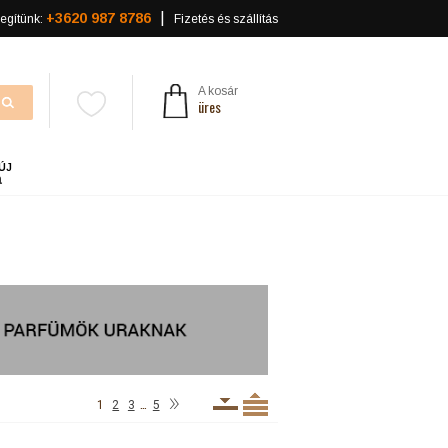
+3620 987 8786
egítünk:
Fizetés és szállítás
A kosár
üres
ÚJ
a
»
…
1
2
3
5