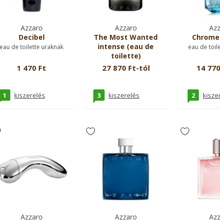
Azzaro
Azzaro
Azz
Decibel
The Most Wanted
Chrome
intense (eau de
eau de toilette uraknak
eau de toil
toilette)
eau de toilette uraknak
1 470 Ft
27 870 Ft-tól
14 770
1
3
2
kiszerelés
kiszerelés
kisze
Azzaro
Azzaro
Azz