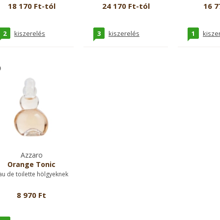
18 170 Ft-tól
24 170 Ft-tól
16 7
2
3
1
kiszerelés
kiszerelés
kisze
Azzaro
Orange Tonic
au de toilette hölgyeknek
8 970 Ft