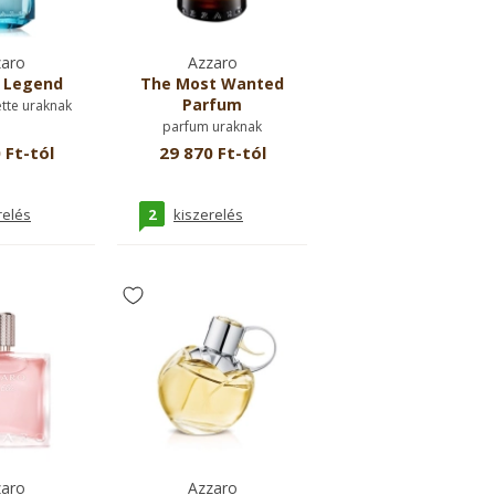
aro
Azzaro
 Legend
The Most Wanted
Parfum
ette uraknak
parfum uraknak
 Ft-tól
29 870 Ft-tól
2
relés
kiszerelés
aro
Azzaro