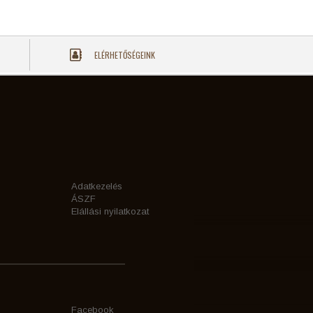
ELÉRHETŐSÉGEINK
Adatkezelés
ÁSZF
Elállási nyilatkozat
Facebook