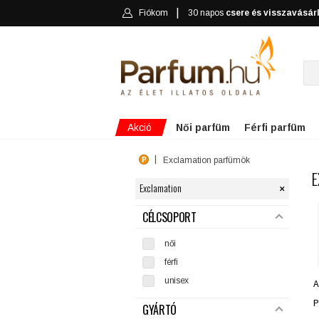
Fiókom
30 napos
csere és visszavásár
Akció
Női parfüm
Férfi parfüm
Exclamation parfümök
E
×
Exclamation
SZŰRÉS
CÉLCSOPORT
női
férfi
unisex
A
P
GYÁRTÓ