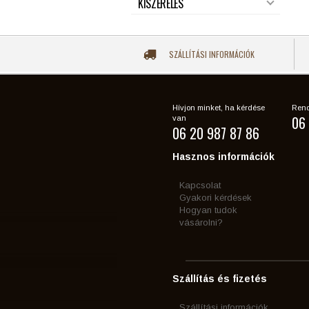
KISZERELÉS
SZÁLLÍTÁSI INFORMÁCIÓK
Hívjon minket, ha kérdése
Rend
06 
van
06 20 987 87 86
Hasznos információk
Kapcsolat
Gyakori kérdések
Hogyan tudok
vásárolni?
Szállítás és fizetés
Szállítási információk