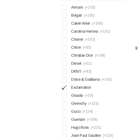
Armani
(+230)
Bvlgari
(+165)
Calvin Klein
(+168)
Carolina Herrera
(+181)
Chanel
(+162)
Chloé
(+83)
Í
Christian Dior
(+169)
Diesel
(+31)
DKNY
(+83)
Dolce & Gabbana
(+142)
Exclamation
Gisada
(+19)
Givenchy
(+153)
Gucci
(+134)
Guerlain
(+206)
Hugo Boss
(+231)
Jean Paul Gaultier
(+136)