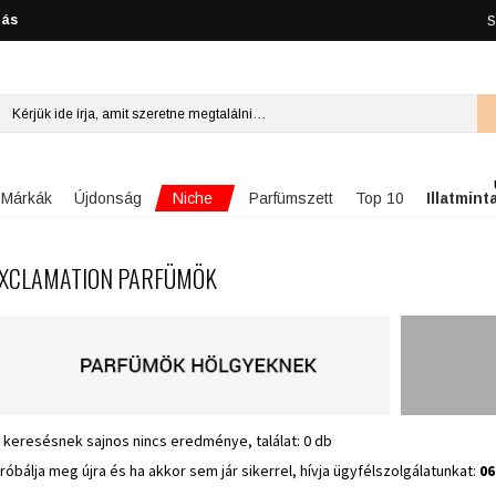
lás
S
Niche
Márkák
Újdonság
Parfümszett
Top 10
Illatmint
XCLAMATION PARFÜMÖK
 keresésnek sajnos nincs eredménye, találat: 0 db
róbálja meg újra és ha akkor sem jár sikerrel, hívja ügyfélszolgálatunkat:
06