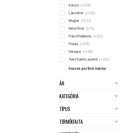
Kenzo
(+128)
Lancôme
(+131)
Mugler
(+122)
Nina Ricci
(+76)
Paco Rabanne
(+211)
Prada
(+105)
Versace
(+168)
Yves Saint-Laurent
(+182)
összes parfüm márka
ÁR
KATEGÓRIA
TÍPUS
TERMÉKFAJTA