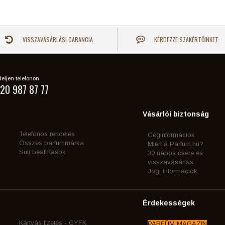
VISSZAVÁSÁRLÁSI GARANCIA
KÉRDEZZE SZAKÉRTŐINKET
eljen telefonon
20 987 87 77
Vásárlói biztonság
Telefonos rendelés
Céginformációk
Összes parfummárka
Miért a Parfum.hu?
Süti beállítások
30 napos csere és
visszavásárlás
Jogi információk
Érdekességek
Kártyás fizetés - GYFK
PARFÜM MAGAZIN