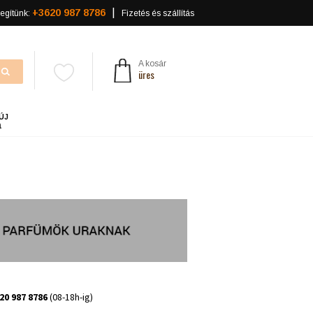
+3620 987 8786
egítünk:
Fizetés és szállítás
A kosár
üres
ÚJ
a
20 987 8786
(08-18h-ig)