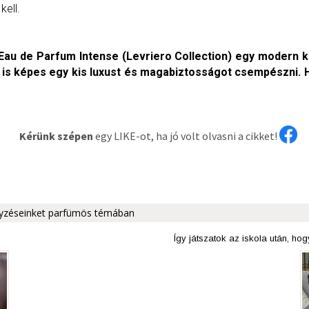
kell.
u de Parfum Intense (Levriero Collection) egy modern k
s képes egy kis luxust és magabiztosságot csempészni. Ha
Kérünk szépen
egy LIKE-ot, ha jó volt olvasni a cikket!
egyzéseinket parfümös témában
Így játszatok az iskola után, hogy