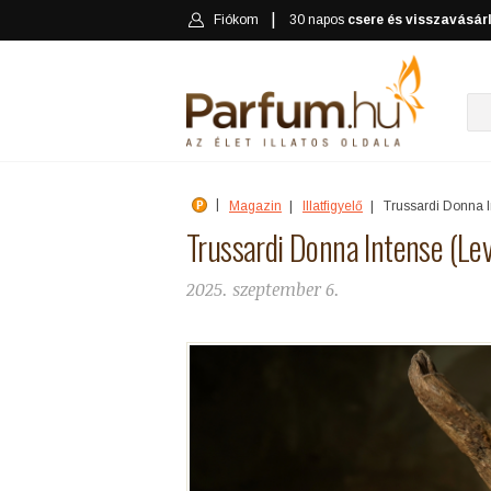
Fiókom
30 napos
csere és visszavásár
Magazin
Illatfigyelő
Trussardi Donna I
Trussardi Donna Intense (Lev
2025. szeptember 6.