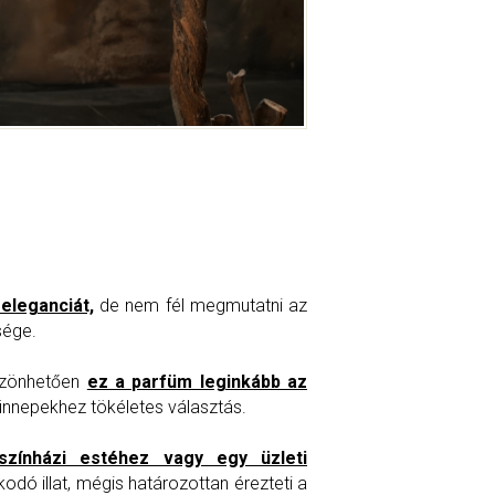
 eleganciát,
de nem fél megmutatni az
sége.
öszönhetően
ez a parfüm leginkább az
ünnepekhez tökéletes választás.
színházi estéhez vagy egy üzleti
odó illat, mégis határozottan érezteti a