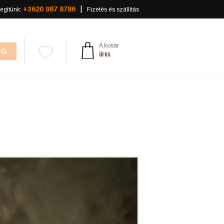
+3620 987 8786
egítünk:
Fizetés és szállítás
A kosár
üres