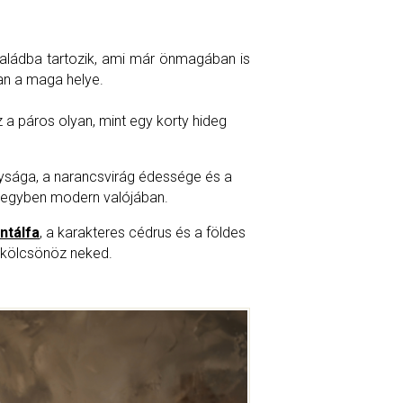
családba tartozik, ami már önmagában is
an a maga helye.
z a páros olyan, mint egy korty hideg
ysága, a narancsvirág édessége és a
és egyben modern valójában.
ntálfa
, a karakteres cédrus és a földes
t kölcsönöz neked.