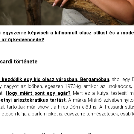
 egyszerre képviseli a kifinomult olasz stílust és a mode
 az új kedvencedet!
sardi
története
n kezdődik egy kis olasz városban, Bergamóban
, ahol egy 
gy nagyot az időben, egészen 1973-ig, amikor az unokaöccs, N
át.
Hogy miért pont egy agár?
Mert ez a kutya testesíti me
tnyi arisztokratikus tartást.
A márka Milánó szívében nyitot
tartottak már show-t a híres Dóm előtt is. A Trussardi stíl
etesen leírja a parfümjeiket is: egyszerre természetesek, csábít