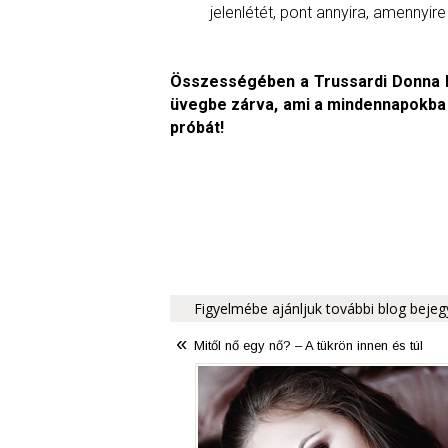
jelenlétét, pont annyira, amennyire 
Összességében a Trussardi Donna Ea
üvegbe zárva, ami a mindennapokba i
próbát!
Figyelmébe ajánljuk további blog bej
«
Mitől nő egy nő? – A tükrön innen és túl