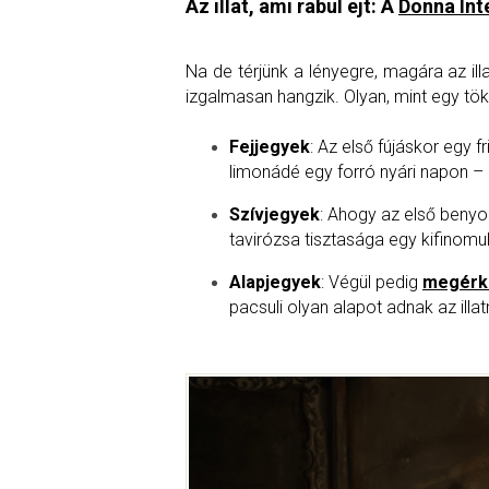
Az illat, ami rabul ejt: A
Donna Int
Na de térjünk a lényegre, magára az il
izgalmasan hangzik. Olyan, mint egy t
Fejjegyek
: Az első fújáskor egy fr
limonádé egy forró nyári napon – 
Szívjegyek
: Ahogy az első beny
tavirózsa tisztasága egy kifinomu
Alapjegyek
: Végül pedig
megérk
pacsuli olyan alapot adnak az ill