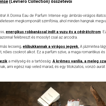
ense
(Levriero Collection) összetevői
latra! A Donna Eau de Parfum Intense egy ámbrás-virágos illat
ökéletesen megkomponált szimfónia, ahol minden hangnak megv
iss,
energikus robbanással indít a yuzu és a cédrátcitrom
. E
azonnal felébreszt és mosolyt csal az arcodra.
omás lecseng,
előbukkannak a virágos jegyek.
A jázmintea lág
lt, nőies csokrot alkot. Ez a parfüm szíve, a maga romantikus 
ezik
a mélység és a tartósság.
A krémes vanília, a meleg sza
atnak, ami egész nap veled marad, és egy titokzatos, vonzó aurá