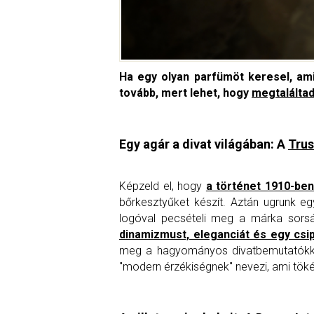
Ha egy olyan parfümöt keresel, ami
tovább, mert lehet, hogy
megtaláltad
Egy agár a divat világában: A
Trus
Képzeld el, hogy
a történet 1910-be
bőrkesztyűket készít. Aztán ugrunk e
logóval pecsételi meg a márka sors
dinamizmust, eleganciát és egy csipe
meg a hagyományos divatbemutatókkal; 
"modern érzékiségnek" nevezi, ami tökél