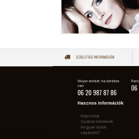
SZÁLLÍTÁSI INFORMÁCIÓK
Hívjon minket, ha kérdése
Rend
06 
van
06 20 987 87 86
Hasznos információk
Kapcsolat
Gyakori kérdések
Hogyan tudok
vásárolni?