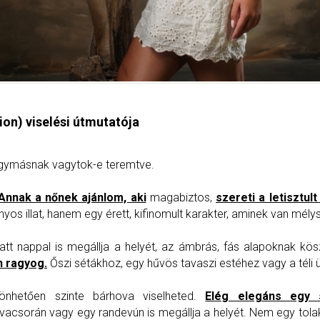
ion) viselési útmutatója
n egymásnak vagytok-e teremtve.
Annak a nőnek ajánlom, aki
magabiztos,
szereti a letisztult
yos illat, hanem egy érett, kifinomult karakter, aminek van mély
att nappal is megállja a helyét, az ámbrás, fás alapoknak k
n ragyog.
Őszi sétákhoz, egy hűvös tavaszi estéhez vagy a téli 
nhetően szinte bárhova viselheted.
Elég elegáns egy 
 vacsorán vagy egy randevún is megállja a helyét. Nem egy tolak