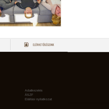
ELÉRHETŐSÉGEINK
Adatkezelés
ÁSZF
Elállási nyilatkozat