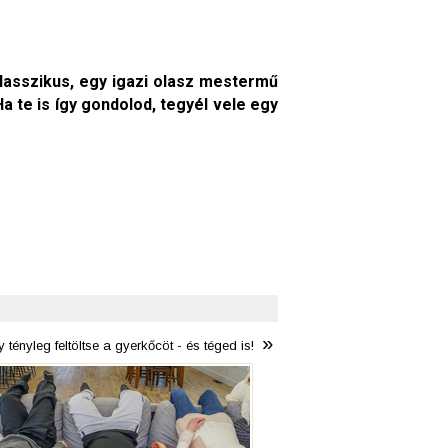
lasszikus, egy igazi olasz mestermű
 te is így gondolod, tegyél vele egy
»
 tényleg feltöltse a gyerkőcöt - és téged is!