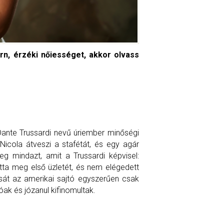
rn, érzéki nőiességet, akkor olvass
Dante Trussardi nevű úriember minőségi
icola átveszi a stafétát, és egy agár
g mindazt, amit a Trussardi képvisel:
ta meg első üzletét, és nem elégedett
usát az amerikai sajtó egyszerűen csak
óak és józanul kifinomultak.