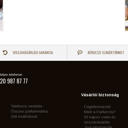
VISSZAVÁSÁRLÁSI GARANCIA
KÉRDEZZE SZAKÉRTŐINKET
eljen telefonon
20 987 87 77
Vásárlói biztonság
Telefonos rendelés
Céginformációk
Összes parfummárka
Miért a Parfum.hu?
Süti beállítások
30 napos csere és
visszavásárlás
Jogi információk