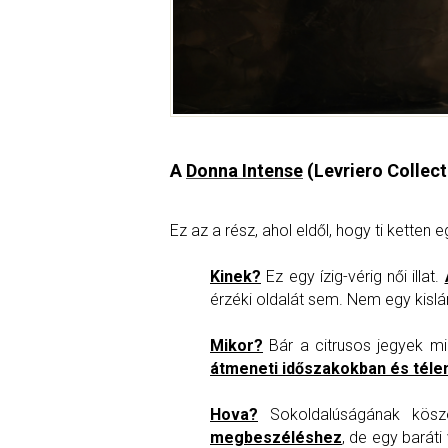
A
Donna Intense
(Levriero Collect
Ez az a rész, ahol eldől, hogy ti kette
Kinek?
Ez egy ízig-vérig női illat.
érzéki oldalát sem. Nem egy kislán
Mikor?
Bár a citrusos jegyek mi
átmeneti időszakokban és téle
Hova?
Sokoldalúságának köszö
megbeszéléshez
, de egy baráti