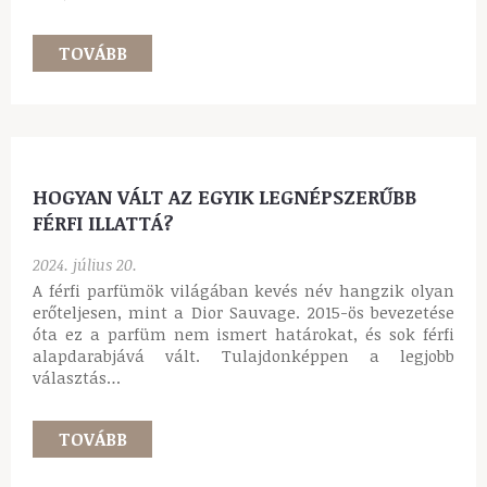
MEGOSZTÓ KAMPÁNY UTÁN SZÁRNYALÓ
SIKER
2024. augusztus 23.
A legnagyobb divatcégek, a parfümőrök és a
szépségipar képviselői folyamatosan dolgoznak azon,
hogy időről-időre új és csodás illatélményekkel
ajándékozzák meg a világot. A klasszikus, időtálló
kompozíciók…
TOVÁBB