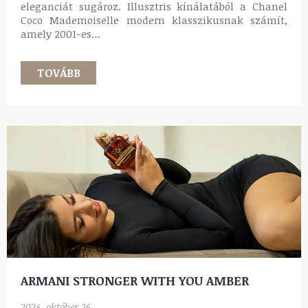
eleganciát sugároz. Illusztris kínálatából a Chanel
Coco Mademoiselle modern klasszikusnak számít,
amely 2001-es…
TOVÁBB
ARMANI STRONGER WITH YOU AMBER
2024. október 26.