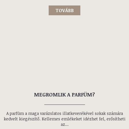
VIZES ILLATOK A NYÁRI HŐSÉGBEN
2024. június 28.
A nyári hőségben nincs is jobb, mint egy frissítő vizes
parfüm, ami nemcsak felfrissít, de magával ragad a
tengerparti szellők és a nyári esők világába. Ha te is
keresed az ideális nyári illatot, akkor olvasd…