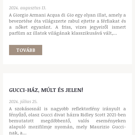
hatást, mint az Yves Saint-Laurent. Az YSL a Black
Opium Over Red illatával egy olyan világba vezet,
ahol az érzékek összefonódnak a bátorsággal – ahol
az éjszaka…
TOVÁBB
GISADA AMBASSADOR FOR MEN, AVAGY A