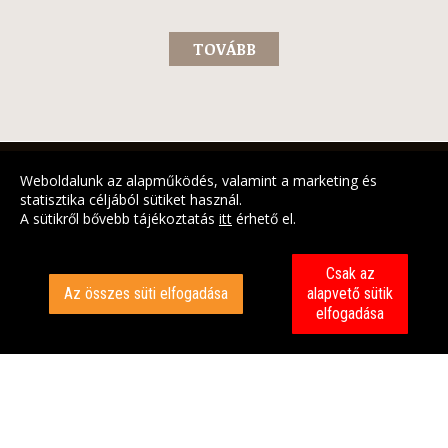
TOVÁBB
<<
<
2
3
4
>
>>
Weboldalunk az alapműködés, valamint a marketing és
AKTUALITÁSOK
statisztika céljából sütiket használ.
A sütikről bővebb tájékoztatás
itt
érhető el.
Csak az
Az összes süti elfogadása
alapvető sütik
elfogadása