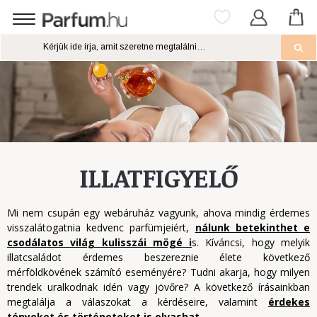
ILLATFIGYELŐ
Mi nem csupán egy webáruház vagyunk, ahova mindig érdemes
visszalátogatnia kedvenc parfümjeiért,
nálunk betekinthet e
csodálatos világ kulisszái mögé i
s. Kíváncsi, hogy melyik
illatcsaládot érdemes beszereznie élete következő
mérföldkövének számító eseményére? Tudni akarja, hogy milyen
trendek uralkodnak idén vagy jövőre? A következő írásainkban
megtalálja a válaszokat a kérdéseire, valamint
érdekes
tényeket és történeteket is olvashat.