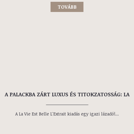
HOGYAN VÁLT AZ EGYIK LEGNÉPSZERŰBB
FÉRFI ILLATTÁ?
2024. július 20.
A férfi parfümök világában kevés név hangzik olyan
erőteljesen, mint a Dior Sauvage. 2015-ös bevezetése
óta ez a parfüm nem ismert határokat, és sok férfi
alapdarabjává vált. Tulajdonképpen a legjobb
választás…
TOVÁBB