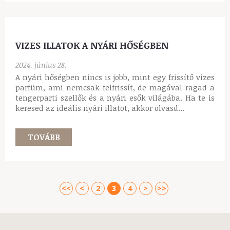
GIORGIO ARMANI ACQUA DI GIO PARFUM - AZ
IDŐTLEN ELEGANCIA ÉS FRISSESSÉG ILLATA
2024. augusztus 13.
A Giorgio Armani Acqua di Gio egy olyan illat, amely a
bevezetése óta világszerte rabul ejtette a férfiakat és
a nőket egyaránt. A friss, vizes jegyeiről ismert
parfüm az illatok világának klasszikusává vált,…
TOVÁBB