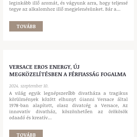
GIORGIO ARMANI MY WAY FLORAL –
TÖKÉLETES VÁLASZTÁS AZ IRODÁBA!
2024. szeptember 13.
A megfelelő illat kiválasztása örök kihívás, hiszen
egyszerre szeretnénk megtalálni egy egyedi, hozzánk
leginkább illő aromát, és vágyunk arra, hogy teljessé
tegye az alkalomhoz illő megjelenésünket. Bár a…
TOVÁBB