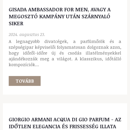
TOVÁBB
BLACK OPIUM OVER RED - AZ ÉRZÉKISÉG ÉS
MERÉSZSÉG ÚJ DIMENZIÓJA
2024. augusztus 27.
A luxusparfümök világában kevés név kelt olyan