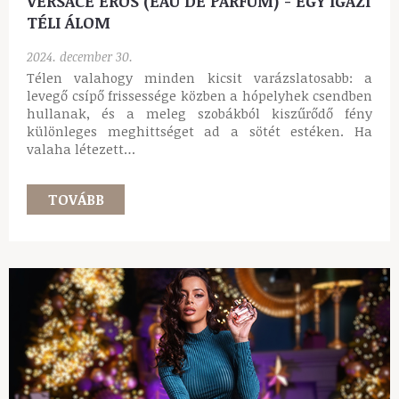
VERSACE EROS (EAU DE PARFUM) - EGY IGAZI
TÉLI ÁLOM
2024. december 30.
Télen valahogy minden kicsit varázslatosabb: a
levegő csípő frissessége közben a hópelyhek csendben
hullanak, és a meleg szobákból kiszűrődő fény
különleges meghittséget ad a sötét estéken. Ha
valaha létezett…
TOVÁBB