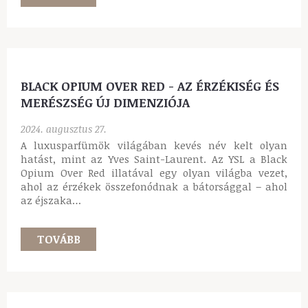
VERSACE EROS ENERGY, ÚJ
MEGKÖZELÍTÉSBEN A FÉRFIASSÁG FOGALMA
2024. szeptember 10.
A világ egyik legnépszerűbb divatháza a tragikus
körülmények között elhunyt Gianni Versace által
1978-ban alapított, olasz divatcég a Versace, Az
innovatív divatház, köszönhetően az örökösök
odaadó és kreatív…