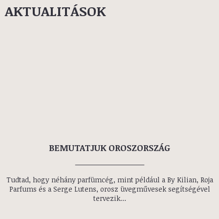
GUCCI-HÁZ, MÚLT ÉS JELEN!
2024. július 25.
A szokásosnál is nagyobb reflektorfény irányult a
fényűző, olasz Gucci divat házra Ridley Scott 2021-ben
bemutatott megdöbbentő, valós eseményeken
alapuló mozifilmje nyomán, mely Maurizio Gucci-
nak, a…
TOVÁBB