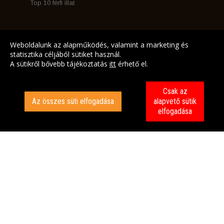
Top 10 férfi illat
Facebook
Weboldalunk az alapműködés, valamint a marketing és
Instagram
statisztika céljából sütiket használ.
Névnap ajánló
A sütikről bővebb tájékoztatás
itt
érhető el.
Illatcsaládok
Csak az
Az összes süti elfogadása
alapvető sütik
elfogadása
Árukereső.hu
marketplace partner