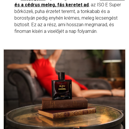
és a cédrus meleg, fás keretet ad
, az ISO E Super
bőrközeli, puha érzetet teremt, a tonkabab és a
borostyán pedig enyhén krémes, meleg lecsengést
biztosít. Ez az a rész, ami hosszan megmarad, és
finoman kíséri a viselőjét a nap folyamán.