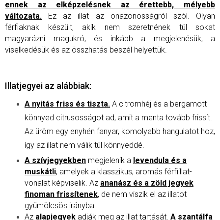
ennek az elképzelésnek az érettebb, mélyebb
változata.
Ez az illat az önazonosságról szól. Olyan
férfiaknak készült, akik nem szeretnének túl sokat
magyarázni magukró, és inkább a megjelenésük, a
viselkedésük és az összhatás beszél helyettük.
Illatjegyei az alábbiak:
A nyitás friss és tiszta.
A citromhéj és a bergamott
könnyed citrusosságot ad, amit a menta tovább frissít.
Az üröm egy enyhén fanyar, komolyabb hangulatot hoz,
így az illat nem válik túl könnyeddé.
A szívjegyekben
megjelenik a
levendula és a
muskátli
, amelyek a klasszikus, aromás férfiillat-
vonalat képviselik. Az
ananász és a zöld jegyek
finoman frissítenek
, de nem viszik el az illatot
gyümölcsös irányba.
Az
alapjegyek
adják meg az illat tartását.
A szantálfa