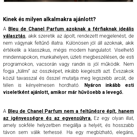
Kinek és milyen alkalmakra ajánlott?
A
Bleu de Chanel Parfum azoknak a férfiaknak ideális
választás
, akik szeretik az ápolt, rendezett megjelenést, de
nem vágynak feltűnő illatra. Különösen jól áll azoknak, akik
értékelik a klasszikus, mégis modern hangulatot.
Viselhető
mindennapokon, munkahelyen, üzleti megbeszélésen, de esti
programokon, vacsorán vagy randin is jól működik. Nem
fogja „túlírni” az összképet, inkább kiegészíti azt.
Évszakok
közül tavasszal és ősszel mutatja meg legszebb arcát, de
télen is kényelmesen hordható.
Nyáron inkább esti
viseletként ajánlott, amikor már hűvösebb a levegő.
A
Bleu de Chanel Parfum nem a feltűnésre épít, hanem
az igényességre és az egyensúlyra.
Ez egy olyan illat,
amely sokféle helyzetben megállja a helyét, és hosszabb
távon sem válik terhessé.
Ha egy megbízható, elegáns,