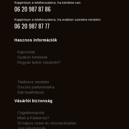
Koppintson a telefonszámra, ha kérdése van
06 20 987 87 86
Koppintson a telefonszámra, ha mobilon szeretne rendelni
06 20 987 87 77
Hasznos információk
Kapcsolat
Gyakori kérdések
Hogyan tudok vásárolni?
Telefonos rendelés
Összes parfummárka
Süti beállítások
Vásárlói biztonság
Céginformációk
Miért a Parfum.hu?
30 napos csere és visszavásárlás
Jogi információk