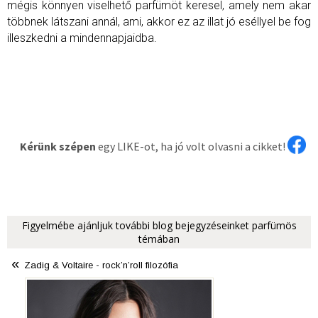
mégis könnyen viselhető parfümöt keresel, amely nem akar
többnek látszani annál, ami, akkor ez az illat jó eséllyel be fog
illeszkedni a mindennapjaidba.
Kérünk szépen
egy LIKE-ot, ha jó volt olvasni a cikket!
Figyelmébe ajánljuk további blog bejegyzéseinket parfümös
témában
«
Zadig & Voltaire - rock’n’roll filozófia