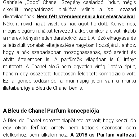
Gabrielle „Coco” Chanel. Szegény családból indult, mégis
sikerült meghatározó alakjává válnia a XX. század
divatvilágának.
Nem félt szembemenni a kor elvárásaival
.
Nőként rövid hajat viselt és nadrágot hordott. Kényelmes,
mégis elegáns ruhákat tervezett akkor, amikor a divat inkább
a merev, kényelmetlen darabokról szólt. A fűző elhagyása és
a letisztult vonalak elterjesztése nagyban hozzájárult ahhoz,
hogy a nők szabadabban mozoghassanak, szó szerint és
átvitt értelemben is.
A parfümök világában is új irányt
mutatott. A Chanel No.5 nem egyetlen virág illatára épült,
hanem egy összetett, tudatosan felépített kompozíció volt.
Ez a gondolkodásmód a mai napig jelen van a márka
illataiban, így a Bleu de Chanel-ben is.
A
Bleu de Chanel Parfum
koncepciója
A Bleu de Chanel sorozat alapötlete az volt, hogy készüljön
egy olyan férfiillat, amely nem kötődik szorosan sem
életkorhoz, sem alkalomhoz.
A 2018-as Parfum változat