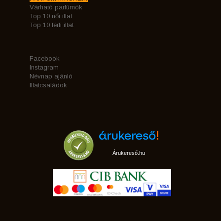
Várható parfümök
Top 10 női illat
Top 10 férfi illat
Facebook
Instagram
Névnap ajánló
Illatcsaládok
Árukereső.hu