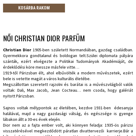
KOSÁRBA RAKOM
NŐI CHRISTIAN DIOR PARFÜM
Christian Dior
1905-ben született Normandiában, gazdag családban.
Gyermekkora gondtalanul és boldogan telt.Szülei diplomata pályára
szánták, ezért elvégezte a Politikai Tudományok Akadémiáját, de
érdeklődési köre messze másfele vitte…
1919-től Párizsban élt, ahol elbűvölték a modern művészetek, ezért
bele is vetette magát a város kulturális életébe.
Megszállottan szeretett rajzolni és barátai is a művészvilágból valók
voltak: Dali, Max Jacob, Jean Cocteau… nem csoda, hogy galériát
nyitott Párizsban.
Sajnos voltak mélypontok az életében, kezdve 1931-ben édesanyja
halálával, majd a nagy gazdasági válság, és egészsége is gyenge
lábakon állt a 30-es évek elején.
Dior nem az a fajta ember volt, aki könnyen feladja: 1935-ös párizsi
visszatérésével megkezdődött páratlan divattervezői karrierje.Bár a