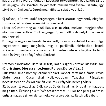
háború alatti zavaros időkben kevesett tervezhetett, ezt az időszakot
az anyagok és gyártási folyamatok tanulmányozásának szánta, így
1946-ban némi segítséggel megnyithatta saját divatházát.
Új stílusa, a "New Look" fergeteges sikert aratott egyszerű, elegáns
formáival, ultranőies, romantikus vonalával.
Ekkor született meg az első illat, a
Miss Dior
, melynek megjelenése
után minden kollekcióból egy-egy új modellt valamelyik parfümről
nevezett el.
Ez nagyon ügyes és kreatív lépés volt, ugyanis a ruhákat kevés hölgy
engedhette meg magának, míg a parfümök elérhetőek lettek
szélesebb vevőkör számára is. A haute-couture világába tartozó
csodás üvegek a fényűzést tükrözték.
Számos csodálatos illata született, köztük igazi kortalan klasszikusok
(
Diorissimo, Dioressence,Dune, Poison,Dolce Vita
…)
Christian Dior
komoly elismeréseket kapott tartalmas ámde rövid
élete során, Oscar díjat Hollywoodban, Texasban, Párizsban
becsületrendet, és kollekcióit viselték királynők, hercegnők is.
52 évesen távozott az élők sorából, és hatalmas birodalmat hagyott
maga után. Öröksége a művészetszeretete. A Dior-ház pedig azóta is
ontja a magas színvonalú termékeket a divat és az illatok világában.