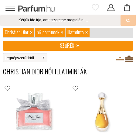
Christian Dior
női parfümök
illatminta
SZŰRÉS
CHRISTIAN DIOR NŐI ILLATMINTÁK