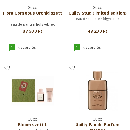
Gucci
Gucci
Flora Gorgeous Orchid szett
Guilty Stud (limited edition)
I.
eau de toilette hölgyeknek
eau de parfum hölgyeknek
37 570 Ft
43 270 Ft
1
1
kiszerelés
kiszerelés
Gucci
Gucci
Bloom szett I.
Guilty Eau de Parfum