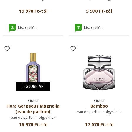
19 970 Ft-tól
5 970 Ft-tól
2
7
kiszerelés
kiszerelés
LEGJOBB ÁR!
Gucci
Gucci
Flora Gorgeous Magnolia
Bamboo
(eau de parfum)
eau de parfum hölgyeknek
eau de parfum hölgyeknek
16 970 Ft-tól
17 070 Ft-tól