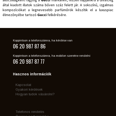
által kiadott illatok száma bőven száz felett jár. A sokszínű, izgalmas
kompozíciókat a legnevesebb parfümőrök készítik el a luxuspiac
élmezőnyébe tartozó
Gucci
felkérésére.
Koppintson a telefonszámra, ha kérdése van
06 20 987 87 86
Koppintson a telefonszámra, ha mobilon szeretne rendelni
06 20 987 87 77
Hasznos információk
Kapcsolat
Gyakori kérdések
Hogyan tudok vásárolni?
Telefonos rendelés