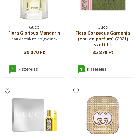
Gucci
Gucci
Flora Glorious Mandarin
Flora Gorgeous Gardenia
(eau de parfum) (2021)
eau de toilette hölgyeknek
szett III.
eau de parfum hölgyeknek
39 070 Ft
35 870 Ft
1
1
kiszerelés
kiszerelés