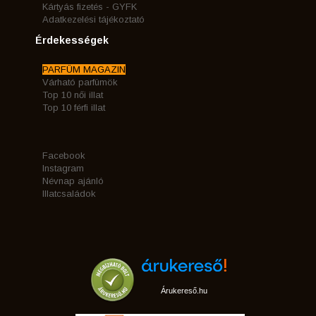
Kártyás fizetés - GYFK
Adatkezelési tájékoztató
Érdekességek
PARFÜM MAGAZIN
Várható parfümök
Top 10 női illat
Top 10 férfi illat
Facebook
Instagram
Névnap ajánló
Illatcsaládok
Árukereső.hu