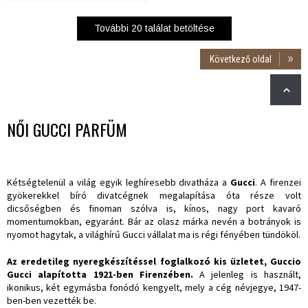
További
20
találat betöltése
Következő oldal
NŐI GUCCI PARFÜM
Kétségtelenül a világ egyik leghíresebb divatháza a
Gucci
. A firenzei
gyökerekkel bíró divatcégnek megalapítása óta része volt
dicsőségben és finoman szólva is, kínos, nagy port kavaró
momentumokban, egyaránt. Bár az olasz márka nevén a botrányok is
nyomot hagytak, a világhírű Gucci vállalat ma is régi fényében tündököl.
Az eredetileg nyeregkészítéssel foglalkozó kis üzletet, Guccio
Gucci alapította 1921-ben Firenzében.
A jelenleg is használt,
ikonikus, két egymásba fonódó kengyelt, mely a cég névjegye, 1947-
ben-ben vezették be.