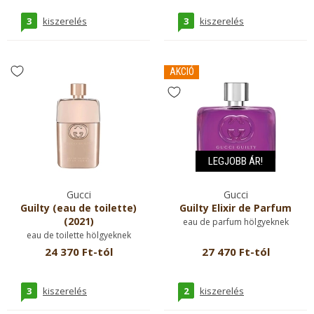
3
3
kiszerelés
kiszerelés
AKCIÓ
LEGJOBB ÁR!
Gucci
Gucci
Guilty (eau de toilette)
Guilty Elixir de Parfum
(2021)
eau de parfum hölgyeknek
eau de toilette hölgyeknek
24 370 Ft-tól
27 470 Ft-tól
3
2
kiszerelés
kiszerelés