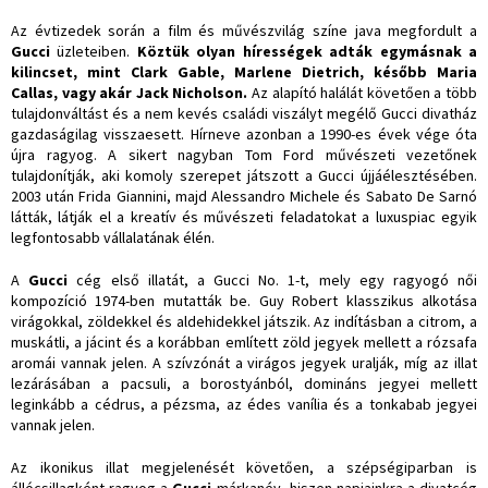
Az évtizedek során a film és művészvilág színe java megfordult a
Gucci
üzleteiben.
Köztük olyan hírességek adták egymásnak a
kilincset, mint Clark Gable, Marlene Dietrich, később Maria
Callas, vagy akár Jack Nicholson.
Az alapító halálát követően a több
tulajdonváltást és a nem kevés családi viszályt megélő Gucci divatház
gazdaságilag visszaesett. Hírneve azonban a 1990-es évek vége óta
újra ragyog. A sikert nagyban Tom Ford művészeti vezetőnek
tulajdonítják, aki komoly szerepet játszott a Gucci újjáélesztésében.
2003 után Frida Giannini, majd Alessandro Michele és Sabato De Sarnó
látták, látják el a kreatív és művészeti feladatokat a luxuspiac egyik
legfontosabb vállalatának élén.
A
Gucci
cég első illatát, a Gucci No. 1-t, mely egy ragyogó női
kompozíció 1974-ben mutatták be. Guy Robert klasszikus alkotása
virágokkal, zöldekkel és aldehidekkel játszik. Az indításban a citrom, a
muskátli, a jácint és a korábban említett zöld jegyek mellett a rózsafa
aromái vannak jelen. A szívzónát a virágos jegyek uralják, míg az illat
lezárásában a pacsuli, a borostyánból, domináns jegyei mellett
leginkább a cédrus, a pézsma, az édes vanília és a tonkabab jegyei
vannak jelen.
Az ikonikus illat megjelenését követően, a szépségiparban is
állócsillagként ragyog a
Gucci
márkanév, hiszen napjainkra a divatcég