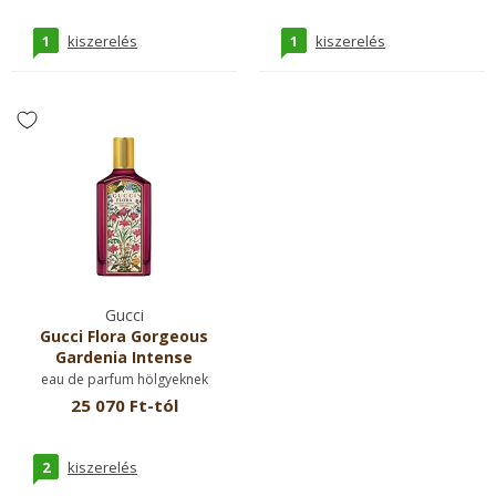
1
1
kiszerelés
kiszerelés
Gucci
Gucci Flora Gorgeous
Gardenia Intense
eau de parfum hölgyeknek
25 070 Ft-tól
2
kiszerelés