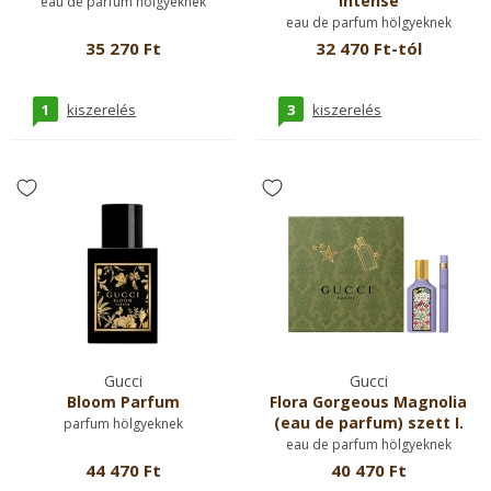
Intense
eau de parfum hölgyeknek
eau de parfum hölgyeknek
35 270 Ft
32 470 Ft-tól
1
3
kiszerelés
kiszerelés
Gucci
Gucci
Bloom Parfum
Flora Gorgeous Magnolia
(eau de parfum) szett I.
parfum hölgyeknek
eau de parfum hölgyeknek
44 470 Ft
40 470 Ft