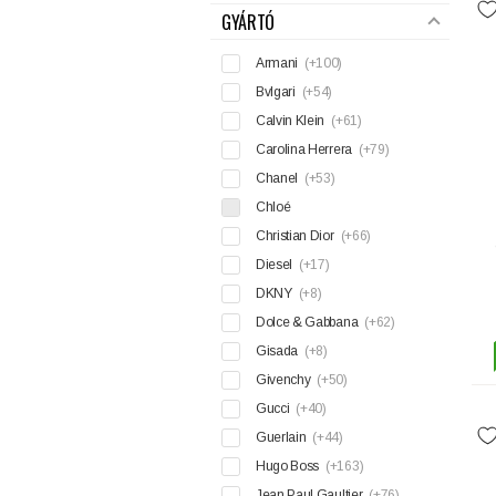
GYÁRTÓ
Armani
(+100)
Bvlgari
(+54)
Calvin Klein
(+61)
Carolina Herrera
(+79)
Chanel
(+53)
Chloé
Christian Dior
(+66)
Diesel
(+17)
DKNY
(+8)
Dolce & Gabbana
(+62)
Gisada
(+8)
Givenchy
(+50)
Gucci
(+40)
Guerlain
(+44)
Hugo Boss
(+163)
Jean Paul Gaultier
(+76)