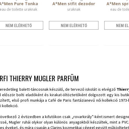
A*Men Pure Tonka
A*Men stfit dezodor
A*Men spr
eau de toilette uraknak
uraknak
eau de toil
NEM ELÉRHETŐ
NEM ELÉRHETŐ
NEM EL
RFI THIERRY MUGLER PARFÜM
eredetileg balett-táncosnak készülő, de tervező iskolát is elvégző
Thierr
l először bolti eladóként és kirakat-öltöztetőként dolgozott egy kis buti
zített, első profi munkája a Café de Paris fantázianevű női kollekció 1973
i kollekció.
övetkező 2 évtizedben a kifutókon csak „rovarkirály”-ként ismert designer
essé, Mugler ruhái olykor olyan különös anyagokból készültek, mint a PVC
-es éveket, és mára csupán a Clarins kozmetikai céggel együtt működtete