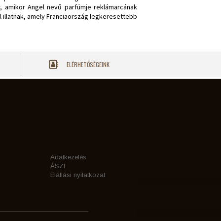
r, amikor Angel nevű parfümje reklámarcának
 illatnak, amely Franciaország legkeresettebb
ELÉRHETŐSÉGEINK
Adatkezelés
ÁSZF
Elállási nyilatkozat