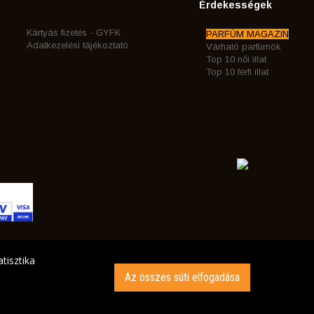
Érdekességek
Kártyás fizetés - GYFK
PARFÜM MAGAZIN
Adatkezelési tájékoztató
Várható parfümök
Top 10 női illat
Top 10 férfi illat
tisztika
Az összes süti elfogadása
INK AZ ÖN CÍMÉRE!