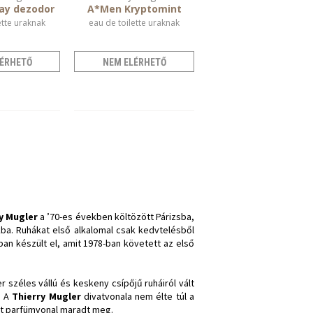
ay dezodor
A*Men Kryptomint
ette uraknak
eau de toilette uraknak
ÉRHETŐ
NEM ELÉRHETŐ
y Mugler
a ’70-es években költözött Párizsba,
kba. Ruhákat első alkalomal csak kedvtelésből
-ban készült el, amit 1978-ban követett az első
 széles vállú és keskeny csípőjű ruháiról vált
. A
Thierry Mugler
divatvonala nem élte túl a
tt parfümvonal maradt meg.