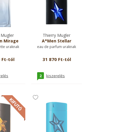
 Mugler
Thierry Mugler
n Mirage
A*Men Stellar
ette uraknak
eau de parfum uraknak
 Ft-tól
31 870 Ft-tól
2
relés
kiszerelés