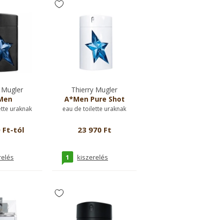
 Mugler
Thierry Mugler
Men
A*Men Pure Shot
ette uraknak
eau de toilette uraknak
 Ft-tól
23 970 Ft
1
relés
kiszerelés