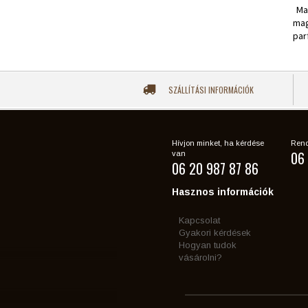
Ma
mag
par
SZÁLLÍTÁSI INFORMÁCIÓK
Hívjon minket, ha kérdése
Rend
06 
van
06 20 987 87 86
Hasznos információk
Kapcsolat
Gyakori kérdések
Hogyan tudok
vásárolni?