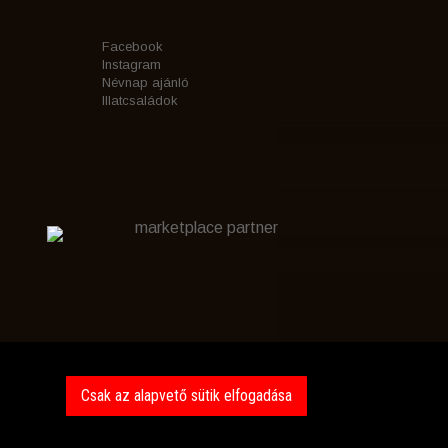
Facebook
Instagram
Névnap ajánló
Illatcsaládok
marketplace partner
Csak az alapvető sütik elfogadása