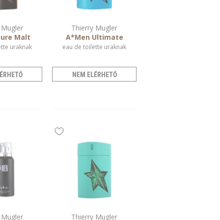
 Mugler
Thierry Mugler
ure Malt
A*Men Ultimate
ette uraknak
eau de toilette uraknak
ÉRHETŐ
NEM ELÉRHETŐ
 Mugler
Thierry Mugler