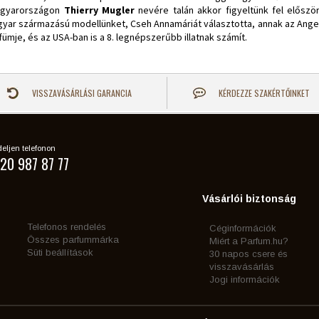
gyarországon
Thierry Mugler
nevére talán akkor figyeltünk fel előszö
yar származású modellünket, Cseh Annamáriát választotta, annak az Angel
fümje, és az USA-ban is a 8. legnépszerűbb illatnak számít.
VISSZAVÁSÁRLÁSI GARANCIA
KÉRDEZZE SZAKÉRTŐINKET
eljen telefonon
20 987 87 77
Vásárlói biztonság
Telefonos rendelés
Céginformációk
Összes parfummárka
Miért a Parfum.hu?
Süti beállítások
30 napos csere és
visszavásárlás
Jogi információk