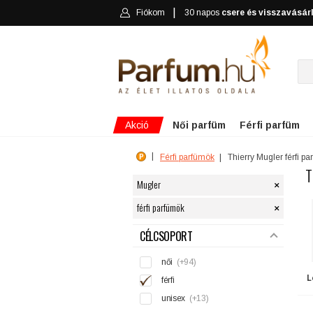
Fiókom
30 napos
csere és visszavásár
Akció
Női parfüm
Férfi parfüm
Férfi parfümök
Thierry Mugler férfi p
T
×
Mugler
×
férfi parfümök
SZŰRÉS
CÉLCSOPORT
női
(+94)
L
férfi
unisex
(+13)