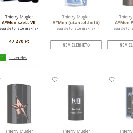
Thierry Mugler
Thierry Mugler
Thierry
A*Men szett VII.
A*Men (utántölthető)
A*Men P
eau de toilette uraknak
eau de toilette uraknak
eau de toil
47 270 Ft
NEM ELÉRHETŐ
NEM EL
1
kiszerelés
Thierry Mugler
Thierry Mugler
Thierry