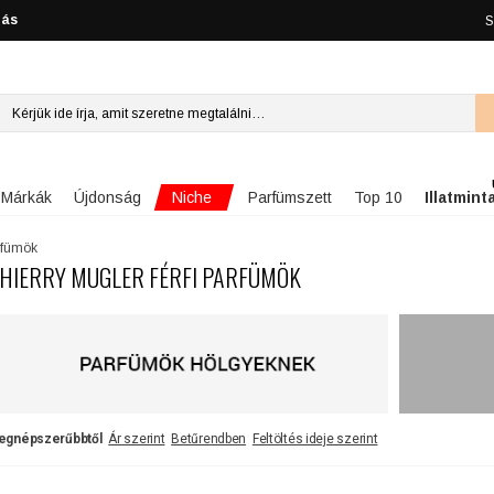
lás
S
Niche
Márkák
Újdonság
Parfümszett
Top 10
Illatmint
arfümök
HIERRY MUGLER FÉRFI PARFÜMÖK
egnépszerűbbtől
Ár szerint
Betűrendben
Feltöltés ideje szerint