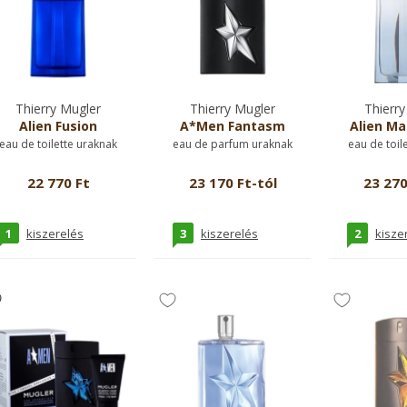
Thierry Mugler
Thierry Mugler
Thierry
Alien Fusion
A*Men Fantasm
Alien Ma
eau de toilette uraknak
eau de parfum uraknak
eau de toil
22 770 Ft
23 170 Ft-tól
23 270
1
3
2
kiszerelés
kiszerelés
kisze