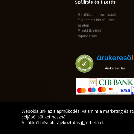
Szállítás és fizetés
Szállítási információk
Sikertelen kiszállítás
esetén
Banki fizetési
tájékoztató
Árukereső.hu
Weboldalunk az alapműködés, valamint a marketing és sta
céljából sütiket használ.
A sütikről bővebb tájékoztatás
itt
érhető el.
A LEGJOBB AJÁNLATA