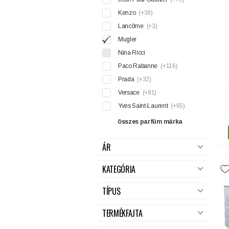
Kenzo
(+39)
Lancôme
(+3)
Mugler
Nina Ricci
Paco Rabanne
(+116)
Prada
(+32)
Versace
(+81)
Yves Saint-Laurent
(+65)
összes parfüm márka
ÁR
KATEGÓRIA
TÍPUS
TERMÉKFAJTA