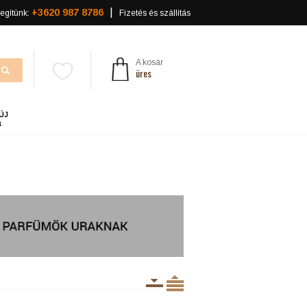
+3620 987 8786
egítünk:
Fizetés és szállítás
A kosár
üres
ÚJ
a