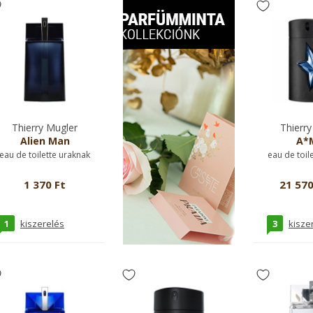
Thierry Mugler
Thierry
Alien Man
A*
eau de toilette uraknak
eau de toil
1 370 Ft
21 570
1
3
kiszerelés
kisze