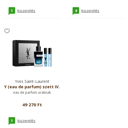
1
4
kiszerelés
kiszerelés
Yves Saint-Laurent
Y (eau de parfum) szett IV.
eau de parfum uraknak
49 270 Ft
1
kiszerelés