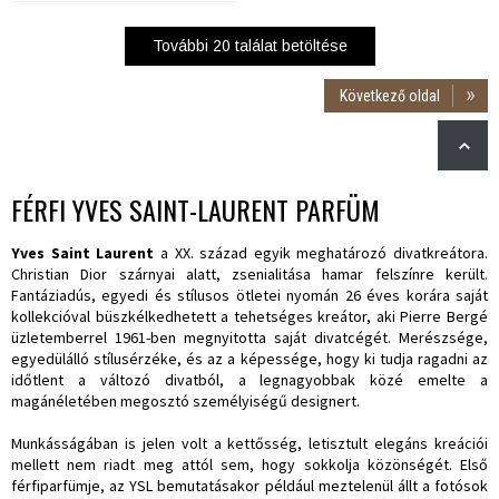
További
20
találat betöltése
Következő oldal
FÉRFI YVES SAINT-LAURENT PARFÜM
Yves Saint Laurent
a XX. század egyik meghatározó divatkreátora.
Christian Dior szárnyai alatt, zsenialitása hamar felszínre került.
Fantáziadús, egyedi és stílusos ötletei nyomán 26 éves korára saját
kollekcióval büszkélkedhetett a tehetséges kreátor, aki Pierre Bergé
üzletemberrel 1961-ben megnyitotta saját divatcégét. Merészsége,
egyedülálló stílusérzéke, és az a képessége, hogy ki tudja ragadni az
időtlent a változó divatból, a legnagyobbak közé emelte a
magánéletében megosztó személyiségű designert.
Munkásságában is jelen volt a kettősség, letisztult elegáns kreációi
mellett nem riadt meg attól sem, hogy sokkolja közönségét. Első
férfiparfümje, az YSL bemutatásakor például meztelenül állt a fotósok