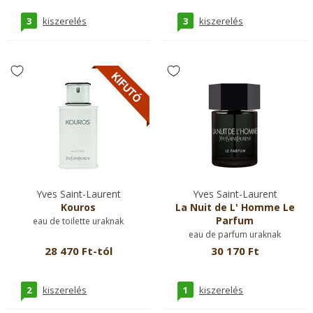
3
3
kiszerelés
kiszerelés
Yves Saint-Laurent
Yves Saint-Laurent
Kouros
La Nuit de L' Homme Le
Parfum
eau de toilette uraknak
eau de parfum uraknak
28 470 Ft-tól
30 170 Ft
2
1
kiszerelés
kiszerelés