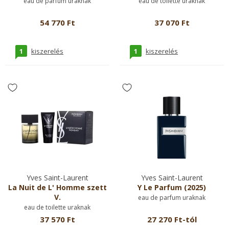
eau de parfum uraknak
eau de toilette uraknak
54 770 Ft
37 070 Ft
1
1
kiszerelés
kiszerelés
Yves Saint-Laurent
Yves Saint-Laurent
La Nuit de L' Homme szett
Y Le Parfum (2025)
V.
eau de parfum uraknak
eau de toilette uraknak
37 570 Ft
27 270 Ft-tól