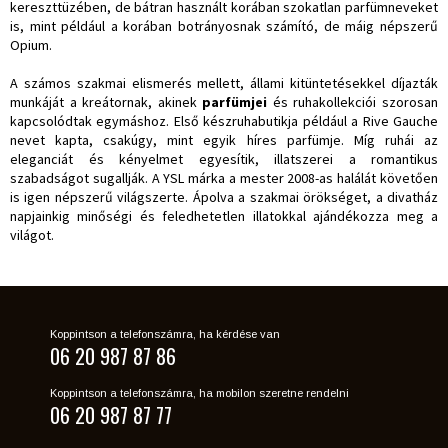
kereszttüzében, de bátran használt korában szokatlan parfümneveket
is, mint például a korában botrányosnak számító, de máig népszerű
Opium.
A számos szakmai elismerés mellett, állami kitüntetésekkel díjazták
munkáját a kreátornak, akinek
parfümjei
és ruhakollekciói szorosan
kapcsolódtak egymáshoz. Első készruhabutikja például a Rive Gauche
nevet kapta, csakúgy, mint egyik híres parfümje. Míg ruhái az
eleganciát és kényelmet egyesítik, illatszerei a romantikus
szabadságot sugallják. A YSL márka a mester 2008-as halálát követően
is igen népszerű világszerte. Ápolva a szakmai örökséget, a divatház
napjainkig minőségi és feledhetetlen illatokkal ajándékozza meg a
világot.
Koppintson a telefonszámra, ha kérdése van
06 20 987 87 86
Koppintson a telefonszámra, ha mobilon szeretne rendelni
06 20 987 87 77