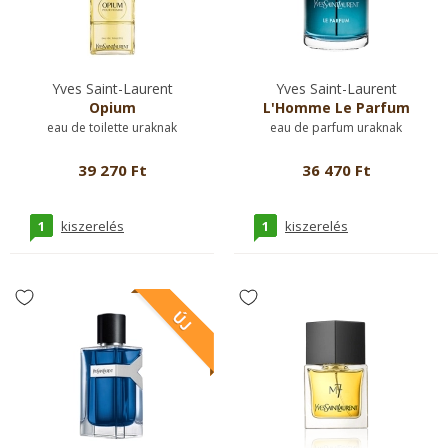
Yves Saint-Laurent
Yves Saint-Laurent
Opium
L'Homme Le Parfum
eau de toilette uraknak
eau de parfum uraknak
39 270 Ft
36 470 Ft
1
1
kiszerelés
kiszerelés