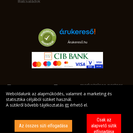
Illatcsaládok
Árukereső.hu
marketplace partner
Weboldalunk az alapműködés, valamint a marketing és
statisztika céljából sütiket használ.
A sütikről bővebb tájékoztatás
itt
érhető el.
A LEGJOBB AJÁNLATAINK AZ ÖN CÍMÉRE!
Csak az
Az összes süti elfogadása
alapvető sütik
elfogadása