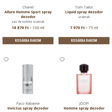
Chanel
Tom Tailor
Allure Homme Sport spray
Liquid spray dezodor
dezodor
uraknak
eau de toilette uraknak
18 870 Ft
/ 100 ml
7 970 Ft
/ 75 ml
KOSÁRBA RAKOM
KOSÁRBA RAKOM
Paco Rabanne
JOOP!
Invictus spray dezodor
Homme spray dezodor