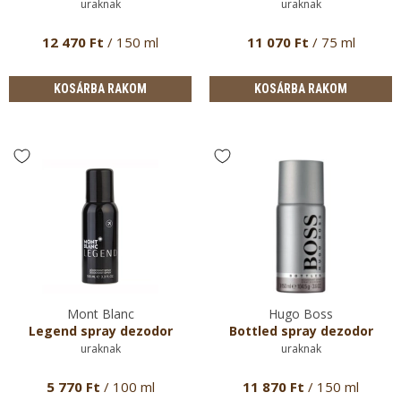
uraknak
uraknak
12 470 Ft
/ 150 ml
11 070 Ft
/ 75 ml
KOSÁRBA RAKOM
KOSÁRBA RAKOM
Mont Blanc
Hugo Boss
Legend spray dezodor
Bottled spray dezodor
uraknak
uraknak
5 770 Ft
/ 100 ml
11 870 Ft
/ 150 ml