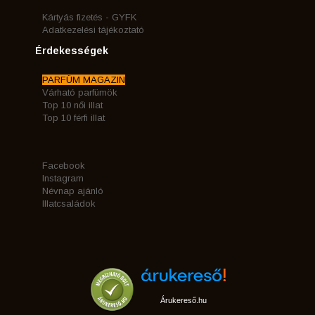
Kártyás fizetés - GYFK
Adatkezelési tájékoztató
Érdekességek
PARFÜM MAGAZIN
Várható parfümök
Top 10 női illat
Top 10 férfi illat
Facebook
Instagram
Névnap ajánló
Illatcsaládok
Árukereső.hu