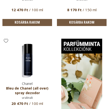
12 470 Ft
/ 100 ml
8 170 Ft
/ 150 ml
KOSÁRBA RAKOM
KOSÁRBA RAKOM
Chanel
Bleu de Chanel (all over)
spray dezodor
uraknak
20 470 Ft
/ 100 ml