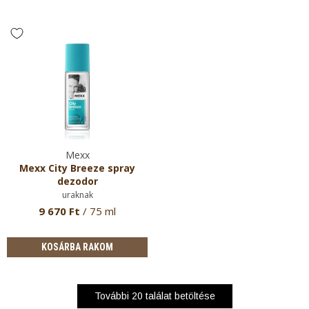
Mexx
Mexx City Breeze spray
dezodor
uraknak
9 670 Ft
/ 75 ml
KOSÁRBA RAKOM
További
20
találat betöltése