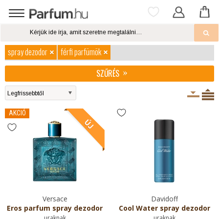
spray dezodor
férfi parfümök
SZŰRÉS
AKCIÓ
Versace
Davidoff
Eros parfum spray dezodor
Cool Water spray dezodor
uraknak
uraknak