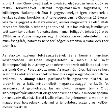
a brit Jimmy Choo divatházat. A divatcég elsősorban luxus cipők és
táskák tervezésével valamint forgalmazásával foglalkozik, de
különleges illatkompozíciókat is jegyez, melyek igen elismertek a
kritikus szakmai körökben is. A tehetséges Jimmy Choo már 11 évesen
letette névjegyét a divatszakmában, amikor megalkotta az első általa
tervezett lábbelit. A tehetséges tervező 1986-ban már saját műhelyre
tett szert Londonban. A divatszakma hamar felfigyelt tehetségére és
1988-ban a Vogue magazin egy 8 oldalas cikket jelentetett meg
munkásságáról, hatalmas népszerűséget biztosítva a fiatal designer
számára.
Az alapítók szakmai felkészültségének és a kemény munkának
köszönhetően 2011-ben megszületett a márka első saját
illatkompozíciója is. A Jimmy Choo névre keresztelt női illatot a sikeres
parfümőr Olivier Polge alkotta meg. Az érzéki és nőies illat nagy sikert
aratott. Az idők során a kollekció bővült és egyre egzotikusabb illatok
születtek. A
Jimmy Choo
parfümszériák egyszerre tükrözik az
erotikát és a bájt, mindemellett magabiztossággal ruházzák fel
viselőjüket. A gyümölcsös, fás és olykor virágos Jimmy Choo
illatkompozíciók kifinomult eleganciát csempésznek a mindennapokba.
Az innovatív divatház illatai kiváló választást jelentenek a modern és
magabiztos hölgyeknek valamint a lendületes, elszánt és kellően
motivált uraknak.