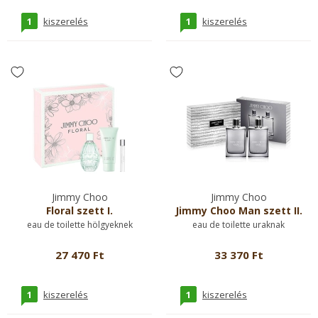
1
1
kiszerelés
kiszerelés
Jimmy Choo
Jimmy Choo
Floral szett I.
Jimmy Choo Man szett II.
eau de toilette hölgyeknek
eau de toilette uraknak
27 470 Ft
33 370 Ft
1
1
kiszerelés
kiszerelés