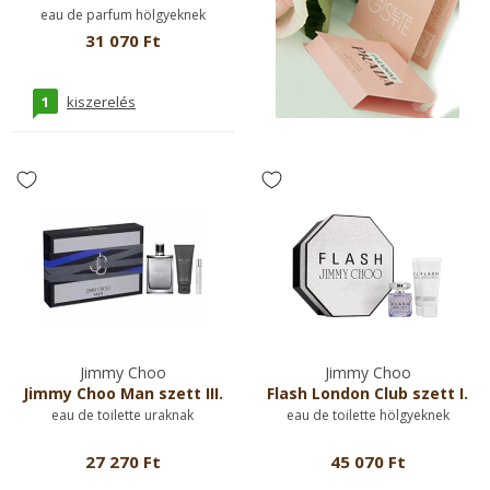
eau de parfum hölgyeknek
31 070 Ft
1
kiszerelés
Jimmy Choo
Jimmy Choo
Jimmy Choo Man szett III.
Flash London Club szett I.
eau de toilette uraknak
eau de toilette hölgyeknek
27 270 Ft
45 070 Ft