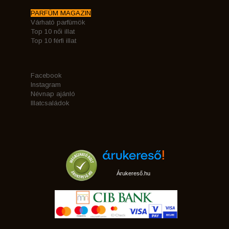
PARFÜM MAGAZIN
Várható parfümök
Top 10 női illat
Top 10 férfi illat
Facebook
Instagram
Névnap ajánló
Illatcsaládok
Árukereső.hu