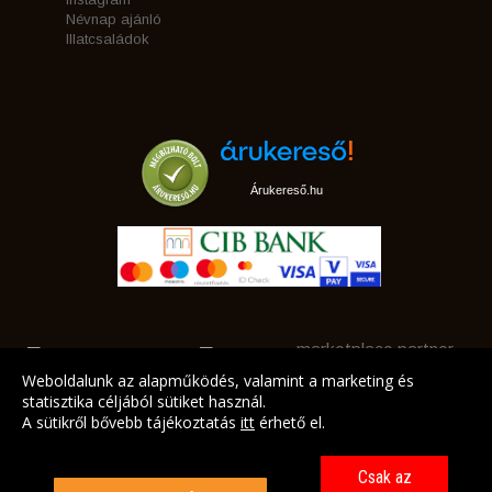
Névnap ajánló
Illatcsaládok
Árukereső.hu
marketplace partner
Weboldalunk az alapműködés, valamint a marketing és
statisztika céljából sütiket használ.
A sütikről bővebb tájékoztatás
itt
érhető el.
A LEGJOBB AJÁNLATAINK AZ ÖN CÍMÉRE!
Csak az