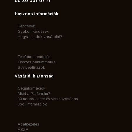
Hasznos információk
Kapcsolat
Gyakori kérdések
Hogyan tudok vásárolni?
Telefonos rendelés
Összes parfummárka
Süti beállítások
Vásárlói biztonság
Céginformációk
Miért a Parfum.hu?
30 napos csere és visszavásárlás
Jogi információk
Adatkezelés
ÁSZF