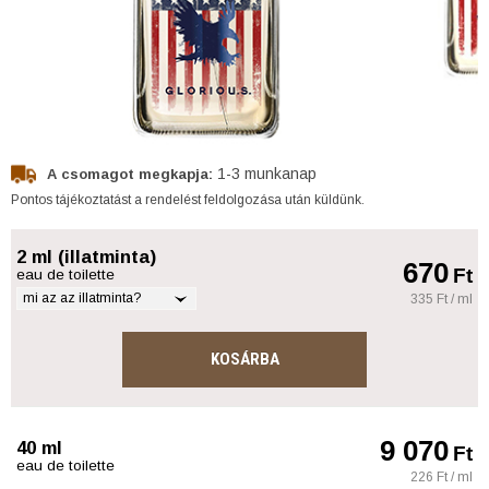
1-3 munkanap
A csomagot megkapja:
Pontos tájékoztatást a rendelést feldolgozása után küldünk.
2 ml (illatminta)
670
Ft
eau de toilette
mi az az illatminta?
335 Ft / ml
KOSÁRBA
9 070
40 ml
Ft
eau de toilette
226 Ft / ml