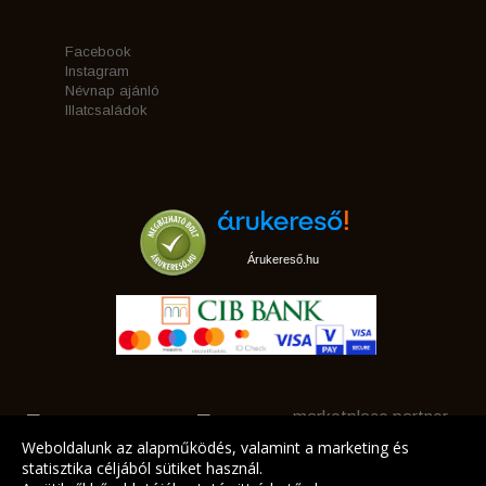
Facebook
Instagram
Névnap ajánló
Illatcsaládok
Árukereső.hu
marketplace partner
Weboldalunk az alapműködés, valamint a marketing és
statisztika céljából sütiket használ.