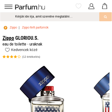
Zippo
Zippo férfi parfümök
Zippo
GLORIOU.S.
eau de toilette - uraknak
Kedvencek közé
(
12
értékelés)