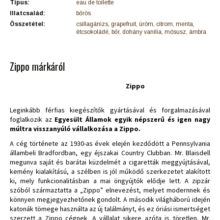
Típus:
eau de toilette
Illatcsalád:
bőrös
Összetétel:
csillagánizs, grapefruit, üröm, citrom, menta,
étcsokoládé, bőr, dohány vanília, mósusz, ámbra
Zippo márkáról
Zippo
Leginkább férfias kiegészítők gyártásával és forgalmazásával
foglalkozik az
Egyesült Államok egyik népszerű és igen nagy
múltra visszanyúló vállalkozása a Zippo.
A cég története az 1930-as évek elején kezdődött a Pennsylvania
állambeli Bradfordban, egy éjszakai Country Clubban. Mr. Blaisdell
megunva saját és barátai küzdelmét a cigaretták meggyújtásával,
kemény kialakítású, a szélben is jól működő szerkezetet alakított
ki, mely funkcionalitásban a mai öngyújtók elődje lett. A zipzár
szóból származtatta a „Zippo” elnevezést, melyet modernnek és
könnyen megjegyezhetőnek gondolt. A második világháború idején
katonák tömege használta az új találmányt, és ez óriási ismertséget
szerzett a Zippo cégnek. A vállalat sikere azóta is töretlen, Mr.