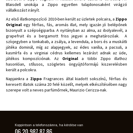
Blaisdell unokája a Zippo egyetlen tulajdonosaként virágzó
vállalkozást irányít.
Az első illatkompozíció 2010-ben került az üzletek polcaira, a
Zippo
Original
egy férfias, fás, aromás illat, mely igazán jó belépőnek
bizonyult a szépségiparba. A nyitányban az alma, az ibolyalevél, a
grapefruit és a bergamott friss jegyei a meghatározóak. A
szívjegyben a tonkabab, a zsálya, a levendula, a bors és a muskátli
játéka dominál, míg az alapjegyek, az édes vanília, a pacsuli, a
kasmírfa és a virginiai cédrus kellemes lezárást adnak az üde,
játékos kompozíciónak. Az
Original
a többi Zippo illathoz
hasonlóan, stílusos, szögletes öngyújtóformájú kiszerelésben
került a polcokra.
Napjainkra a
Zippo
Fragrances által kiadott sokszínű, férfias és
keresett illatok száma 20 felé közelít, melyek elkészítésében nagy
szerepe volt a neves parfümőrnek, Maurizio Cerizza-nak.
Koppintson a telefonszámra, ha kérdése van
06 20 987 87 86