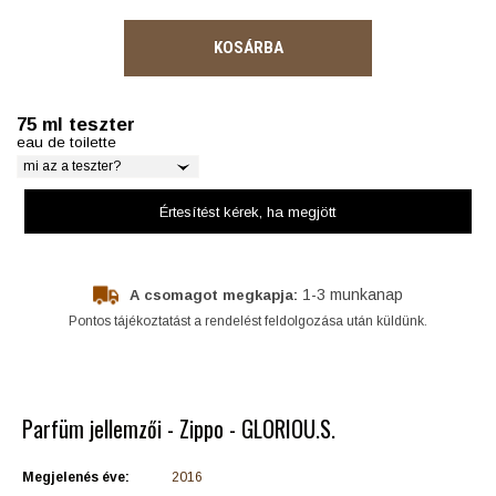
KOSÁRBA
75 ml teszter
eau de toilette
mi az a teszter?
Értesítést kérek
, ha megjött
1-3 munkanap
A csomagot megkapja:
Pontos tájékoztatást a rendelést feldolgozása után küldünk.
Parfüm jellemzői - Zippo - GLORIOU.S.
Megjelenés éve:
2016