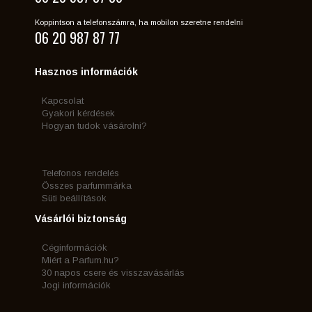
Koppintson a telefonszámra, ha mobilon szeretne rendelni
06 20 987 87 77
Hasznos információk
Kapcsolat
Gyakori kérdések
Hogyan tudok vásárolni?
Telefonos rendelés
Összes parfummárka
Süti beállítások
Vásárlói biztonság
Céginformációk
Miért a Parfum.hu?
30 napos csere és visszavásárlás
Jogi információk