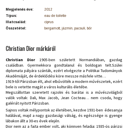
Megjelenés éve:
2012
Típus:
eau de toilette
Illatcsalád:
ciprus
Összetétel:
bergamott, jázmin, pacsuli, bőr
Christian Dior márkáról
Christian Dior
1905-ben született Normandiában, gazdag
családban. Gyermekkora gondtalanul és boldogan telt.Szülei
diplomata pályára szánták, ezért elvégezte a Politikai Tudományok
Akadémiáját, de érdeklődési köre messze másfele vitte…
1919-től Párizsban élt, ahol elbűvölték a modern művészetek, ezért
bele is vetette magát a város kulturális életébe.
Megszállottan szeretett rajzolni és barátai is a művészvilágból
valók voltak: Dali, Max Jacob, Jean Cocteau… nem csoda, hogy
galériát nyitott Párizsban.
Sajnos voltak mélypontok az életében, kezdve 1931-ben édesanyja
halálával, majd a nagy gazdasági válság, és egészsége is gyenge
lábakon állt a 30-es évek elején.
Dior nem az a fajta ember volt, aki könnyen feladja: 1935-ös párizsi