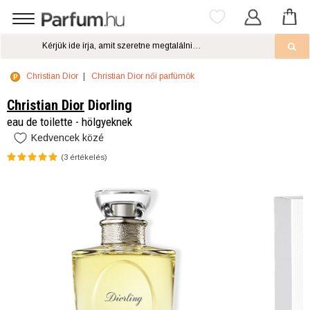
Christian Dior
Christian Dior női parfümök
Christian Dior
Diorling
eau de toilette - hölgyeknek
Kedvencek közé
(
3
értékelés)