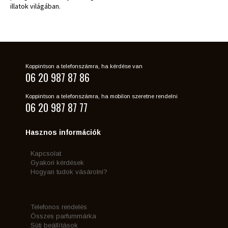
illatok világában.
Koppintson a telefonszámra, ha kérdése van
06 20 987 87 86
Koppintson a telefonszámra, ha mobilon szeretne rendelni
06 20 987 87 77
Hasznos információk
Kapcsolat
Gyakori kérdések
Hogyan tudok vásárolni?
Telefonos rendelés
Összes parfummárka
Süti beállítások