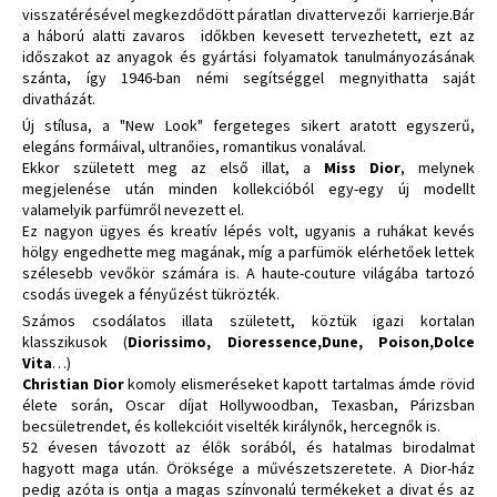
visszatérésével megkezdődött páratlan divattervezői karrierje.Bár
a háború alatti zavaros időkben kevesett tervezhetett, ezt az
időszakot az anyagok és gyártási folyamatok tanulmányozásának
szánta, így 1946-ban némi segítséggel megnyithatta saját
divatházát.
Új stílusa, a "New Look" fergeteges sikert aratott egyszerű,
elegáns formáival, ultranőies, romantikus vonalával.
Ekkor született meg az első illat, a
Miss Dior
, melynek
megjelenése után minden kollekcióból egy-egy új modellt
valamelyik parfümről nevezett el.
Ez nagyon ügyes és kreatív lépés volt, ugyanis a ruhákat kevés
hölgy engedhette meg magának, míg a parfümök elérhetőek lettek
szélesebb vevőkör számára is. A haute-couture világába tartozó
csodás üvegek a fényűzést tükrözték.
Számos csodálatos illata született, köztük igazi kortalan
klasszikusok (
Diorissimo, Dioressence,Dune, Poison,Dolce
Vita
…)
Christian Dior
komoly elismeréseket kapott tartalmas ámde rövid
élete során, Oscar díjat Hollywoodban, Texasban, Párizsban
becsületrendet, és kollekcióit viselték királynők, hercegnők is.
52 évesen távozott az élők sorából, és hatalmas birodalmat
hagyott maga után. Öröksége a művészetszeretete. A Dior-ház
pedig azóta is ontja a magas színvonalú termékeket a divat és az