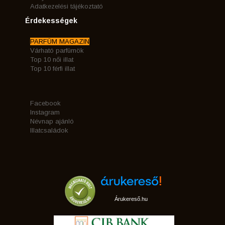
Adatkezelési tájékoztató
Érdekességek
PARFÜM MAGAZIN
Várható parfümök
Top 10 női illat
Top 10 férfi illat
Facebook
Instagram
Névnap ajánló
Illatcsaládok
Árukereső.hu